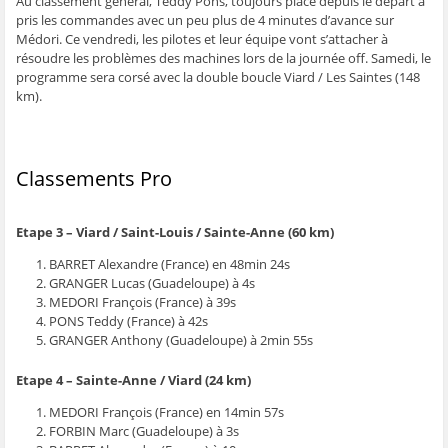
Au classement général, Teddy Pons, toujours placé depuis le départ a
ê
t
ê
e
f
pris les commandes avec un peu plus de 4 minutes d’avance sur
t
r
t
)
e
r
e
r
n
Médori. Ce vendredi, les pilotes et leur équipe vont s’attacher à
e
)
e
ê
résoudre les problèmes des machines lors de la journée off. Samedi, le
)
)
t
r
programme sera corsé avec la double boucle Viard / Les Saintes (148
e
)
km).
Classements Pro
Etape 3 – Viard / Saint-Louis / Sainte-Anne (60 km)
BARRET Alexandre (France) en 48min 24s
GRANGER Lucas (Guadeloupe) à 4s
MEDORI François (France) à 39s
PONS Teddy (France) à 42s
GRANGER Anthony (Guadeloupe) à 2min 55s
Etape 4 – Sainte-Anne / Viard (24 km)
MEDORI François (France) en 14min 57s
FORBIN Marc (Guadeloupe) à 3s