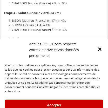
CHAFFORT Nicolas (France) à 3min 04s
Etape 4 – Sainte-Anne / Viard (24 km)
BIZON Mathieu (France) en 17min 47s
SHRIGUEY Gary (USA) à 43s
CHAFFORT Nicolas (France) à 1min 30s
Général
Antilles-SPORT.com respecte
CLARET Pierre (France) en 1h 52min 48s
votre vie privé et vos données
BIZON Mathieu (France) à 4min 10s
SHRIGUEY Gary (USA) à 24min 42s
personnelles
GRANGER Naïa (Guadeloupe) à 24min 56s
ADAM Stéphane (France) à 25min 34s
Pour offrir les meilleures expériences, nous utilisons des technologies
telles que les cookies pour stocker et/ou accéder aux informations des
appareils. Le fait de consentir à ces technologies nous permettra de
traiter des données telles que le comportement de navigation ou les ID
uniques sur ce site. Le fait de ne pas consentir ou de retirer son
C
C
C
C
C
l
l
l
l
l
consentement peut avoir un effet négatif sur certaines caractéristiques
i
i
i
i
i
et fonctions.
q
q
q
q
q
u
u
u
u
u
e
e
e
e
e
z
z
z
z
z
« Previous
Next »
p
p
p
p
p
Accepter
o
o
o
o
o