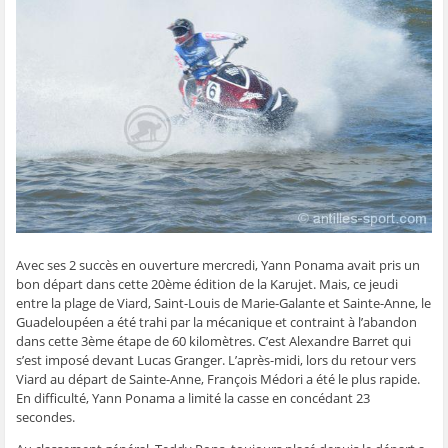
g
g
g
g
e
e
e
e
e
r
r
r
r
r
p
s
s
s
s
a
u
u
u
u
r
r
r
r
r
e
F
T
W
S
-
a
w
h
k
m
c
i
a
y
a
e
t
t
p
i
b
t
s
e
l
o
e
A
(
à
o
r
p
o
u
k
(
p
u
n
(
o
(
v
a
o
u
o
r
m
u
v
u
e
i
v
r
v
d
(
r
e
r
a
o
e
d
e
n
u
d
a
d
s
v
a
n
a
u
r
Avec ses 2 succès en ouverture mercredi, Yann Ponama avait pris un
n
s
n
n
e
s
u
s
e
d
bon départ dans cette 20ème édition de la Karujet. Mais, ce jeudi
u
n
u
n
a
n
e
n
o
n
entre la plage de Viard, Saint-Louis de Marie-Galante et Sainte-Anne, le
e
n
e
u
s
Guadeloupéen a été trahi par la mécanique et contraint à l’abandon
n
o
n
v
u
o
u
o
e
n
dans cette 3ème étape de 60 kilomètres. C’est Alexandre Barret qui
u
v
u
l
e
s’est imposé devant Lucas Granger. L’après-midi, lors du retour vers
v
e
v
l
n
e
l
e
e
o
Viard au départ de Sainte-Anne, François Médori a été le plus rapide.
l
l
l
f
u
En difficulté, Yann Ponama a limité la casse en concédant 23
l
e
l
e
v
e
f
e
n
e
secondes.
f
e
f
ê
l
e
n
e
t
l
n
ê
n
r
e