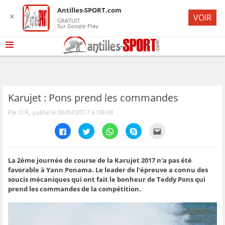
Antilles-SPORT.com
✕
VOIR
GRATUIT
Sur Google Play
Karujet : Pons prend les commandes
Par O.R., publié le 06/04/2017 à 10h38
C
C
C
C
C
l
l
l
l
l
i
i
i
i
i
q
q
q
q
q
u
u
u
u
u
e
e
e
e
e
La 2ème journée de course de la Karujet 2017 n'a pas été
z
z
z
z
z
favorable à Yann Ponama. Le leader de l'épreuve a connu des
p
p
p
p
p
o
o
o
o
o
soucis mécaniques qui ont fait le bonheur de Teddy Pons qui
u
u
u
u
u
prend les commandes de la compétition.
r
r
r
r
r
p
p
p
p
e
a
a
a
a
n
r
r
r
r
v
t
t
t
t
o
a
a
a
a
y