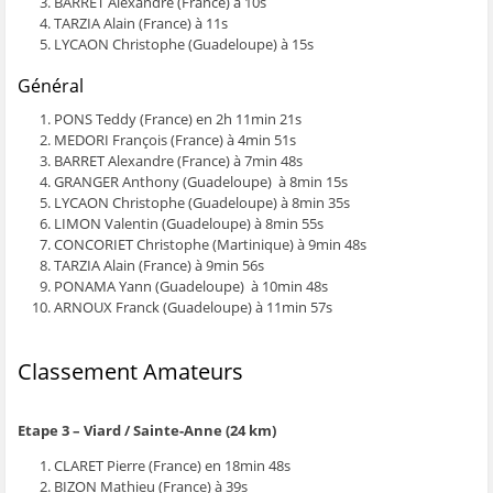
BARRET Alexandre (France) à 10s
TARZIA Alain (France) à 11s
LYCAON Christophe (Guadeloupe) à 15s
Général
PONS Teddy (France) en 2h 11min 21s
MEDORI François (France) à 4min 51s
BARRET Alexandre (France) à 7min 48s
GRANGER Anthony (Guadeloupe) à 8min 15s
LYCAON Christophe (Guadeloupe) à 8min 35s
LIMON Valentin (Guadeloupe) à 8min 55s
CONCORIET Christophe (Martinique) à 9min 48s
TARZIA Alain (France) à 9min 56s
PONAMA Yann (Guadeloupe) à 10min 48s
ARNOUX Franck (Guadeloupe) à 11min 57s
Classement Amateurs
Etape 3 – Viard / Sainte-Anne (24 km)
CLARET Pierre (France) en 18min 48s
BIZON Mathieu (France) à 39s