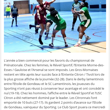
g
g
g
g
e
e
e
e
e
r
r
r
r
r
p
s
s
s
s
a
u
u
u
u
r
r
r
r
r
e
F
T
W
S
-
a
w
h
k
m
c
i
a
y
a
e
t
t
p
i
b
t
s
e
l
o
e
A
(
à
o
r
p
o
u
k
(
p
u
n
(
o
(
v
a
o
u
o
r
m
u
v
u
e
i
v
r
v
d
(
r
e
r
a
o
e
d
e
n
u
d
a
d
s
v
L’année a bien commencé pour les favoris du championnat de
a
n
a
u
r
Prénationale. Chez les femmes, le Réveil Sportif, l’Entente Morne-des-
n
s
n
n
e
s
u
s
e
d
Esses / Gauloise et l’Arsenal se sont imposés. Les Gros-Mornaises
u
n
u
n
a
n
e
n
o
n
restent en tête après leur succès face à l’Entente Citron / Tivoli lors de
e
n
e
u
s
la plus grosse affiche de la journée (32-28). Dans le derby lamentinois
n
o
n
v
u
o
u
o
e
n
entre l’Etoile de Gondeau et le SC Lamentinois, les joueuses du
u
v
u
l
e
Sporting n’ont pas réussi à conserver leur avantage et ont concédé le
v
e
v
l
n
e
l
e
e
o
nul (19-19). Chez les hommes, l’affiche entre le Réveil Sportif et l’USC
l
l
l
f
u
Citron a été nettement dominé par le leader. Les Citronnais l’ont
l
e
l
e
v
e
f
e
n
e
emporté de 10 buts (27-17). Ils gardent 2 points d’avance sur l’Etoile
f
e
f
ê
l
e
n
e
t
l
de Gondeau, vainqueur du Sporting. Le Club Sport jouera ce mercredi
n
ê
n
r
e