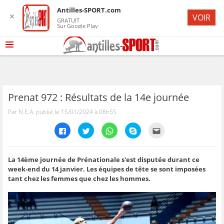
Antilles-SPORT.com
✕
VOIR
GRATUIT
Sur Google Play
Prenat 972 : Résultats de la 14e journée
Par N.E.A, publié le 15/01/2024 à 08h55
C
C
C
C
C
l
l
l
l
l
i
i
i
i
i
q
q
q
q
q
u
u
u
u
u
e
e
e
e
e
La 14ème journée de Prénationale s'est disputée durant ce
z
z
z
z
z
week-end du 14 janvier. Les équipes de tête se sont imposées
p
p
p
p
p
o
o
o
o
o
tant chez les femmes que chez les hommes.
u
u
u
u
u
r
r
r
r
r
p
p
p
p
e
a
a
a
a
n
r
r
r
r
v
t
t
t
t
o
a
a
a
a
y