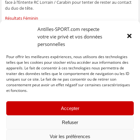
face à l’Entente RC Lorrain / Carabin pour tenter de rester au contact
ê
t
ê
e
f
t
r
t
)
e
du duo de tête.
r
e
r
n
e
)
e
ê
Résultats Féminin
)
)
t
r
e
Classement Féminin
Antilles-SPORT.com respecte
)
votre vie privé et vos données
Classement masculin
personnelles
Résultats Masculin
Pour offrir les meilleures expériences, nous utilisons des technologies
telles que les cookies pour stocker et/ou accéder aux informations des
appareils. Le fait de consentir à ces technologies nous permettra de
traiter des données telles que le comportement de navigation ou les ID
uniques sur ce site. Le fait de ne pas consentir ou de retirer son
C
C
C
C
C
l
l
l
l
l
consentement peut avoir un effet négatif sur certaines caractéristiques
i
i
i
i
i
et fonctions.
q
q
q
q
q
u
u
u
u
u
e
e
e
e
e
z
z
z
z
z
« Previous
Next »
p
p
p
p
p
Accepter
o
o
o
o
o
u
u
u
u
u
r
r
r
r
r
p
p
p
p
e
Refuser
a
a
a
a
n
r
r
r
r
v
t
t
t
t
o
Voir les préférences
a
a
a
a
y