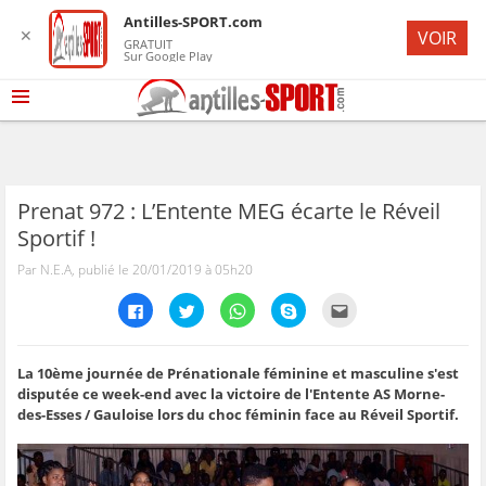
Antilles-SPORT.com
✕
VOIR
GRATUIT
Sur Google Play
Prenat 972 : L’Entente MEG écarte le Réveil
Sportif !
Par N.E.A, publié le 20/01/2019 à 05h20
C
C
C
C
C
l
l
l
l
l
i
i
i
i
i
q
q
q
q
q
u
u
u
u
u
e
e
e
e
e
La 10ème journée de Prénationale féminine et masculine s'est
z
z
z
z
z
disputée ce week-end avec la victoire de l'Entente AS Morne-
p
p
p
p
p
o
o
o
o
o
des-Esses / Gauloise lors du choc féminin face au Réveil Sportif.
u
u
u
u
u
r
r
r
r
r
p
p
p
p
e
a
a
a
a
n
r
r
r
r
v