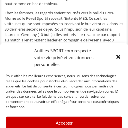
e
n
e
t
l
haut comme en bas de tableau.
n
ê
n
r
e
ê
t
ê
e
f
Chez les femmes, les regards étaient tournés vers le hall du Gros-
t
r
t
)
e
r
e
r
n
Morne où le Réveil Sportif recevait l’Entente MEG. Ce sont les
e
)
e
ê
visiteuses qui se sont imposées en inscrivant le but victorieux dans les
)
)
t
r
30 dernières secondes de jeu. Sous l’impulsion de leur capitaine,
e
)
Laurence Germany (10 buts), elles ont pris leur revanche par rapport
au match aller et restent leader en compagnie de l’Arsenal avec 3
points d’avance sur leurs adversaires du soir.
Antilles-SPORT.com respecte
Résultats féminins
votre vie privé et vos données
Résultats masculins
personnelles
Classement féminin
Pour offrir les meilleures expériences, nous utilisons des technologies
Classement masculin
telles que les cookies pour stocker et/ou accéder aux informations des
appareils. Le fait de consentir à ces technologies nous permettra de
traiter des données telles que le comportement de navigation ou les ID
uniques sur ce site. Le fait de ne pas consentir ou de retirer son
C
C
C
C
C
l
l
l
l
l
consentement peut avoir un effet négatif sur certaines caractéristiques
i
i
i
i
i
et fonctions.
q
q
q
q
q
u
u
u
u
u
e
e
e
e
e
z
z
z
z
z
« Previous
Next »
p
p
p
p
p
Accepter
o
o
o
o
o