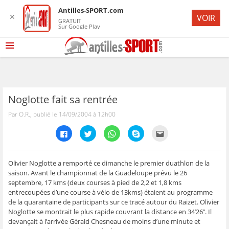
Antilles-SPORT.com
✕
VOIR
GRATUIT
Sur Google Play
Noglotte fait sa rentrée
Par O.R., publié le 14/09/2004 à 12h00
C
C
C
C
C
l
l
l
l
l
i
i
i
i
i
q
q
q
q
q
u
u
u
u
u
e
e
e
e
e
Olivier Noglotte a remporté ce dimanche le premier duathlon de la
z
z
z
z
z
saison. Avant le championnat de la Guadeloupe prévu le 26
p
p
p
p
p
o
o
o
o
o
septembre, 17 kms (deux courses à pied de 2,2 et 1,8 kms
u
u
u
u
u
entrecoupées d’une course à vélo de 13kms) étaient au programme
r
r
r
r
r
p
p
p
p
e
de la quarantaine de participants sur ce tracé autour du Raizet. Olivier
a
a
a
a
n
r
r
r
r
v
Noglotte se montrait le plus rapide couvrant la distance en 34’26’’. Il
t
t
t
t
o
devançait à l’arrivée Gérald Chesneau de moins d’une minute et
a
a
a
a
y