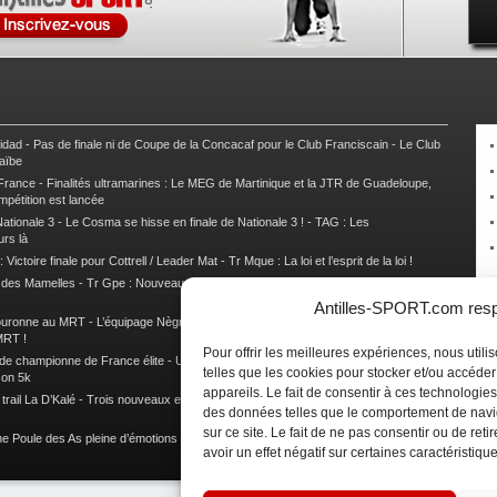
nidad
-
Pas de finale ni de Coupe de la Concacaf pour le Club Franciscain
-
Le Club
raïbe
 France
-
Finalités ultramarines : Le MEG de Martinique et la JTR de Guadeloupe,
mpétition est lancée
ationale 3
-
Le Cosma se hisse en finale de Nationale 3 !
-
TAG : Les
urs là
 Victoire finale pour Cottrell / Leader Mat
-
Tr Mque : La loi et l’esprit de la loi !
e des Mamelles
-
Tr Gpe : Nouveau changement de leader, Damien Urcel out
-
Tr
Antilles-SPORT.com respe
couronne au MRT
-
L’équipage Nègre – Gérard remporte le 9e rallye du Pays Marie-
MRT !
Pour offrir les meilleures expériences, nous util
 de championne de France élite
-
Un semi marathon sous le signe de la chaleur et
telles que les cookies pour stocker et/ou accéde
son 5k
appareils. Le fait de consentir à ces technologies
rail La D’Kalé
-
Trois nouveaux et un habitué au palmarès du Trail des Trésors
-
des données telles que le comportement de navi
sur ce site. Le fait de ne pas consentir ou de re
e Poule des As pleine d’émotions !
-
Images de la Woulib 113 X-Trem
avoir un effet négatif sur certaines caractéristique