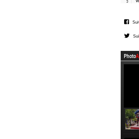
5
V
Sui
Sui
Photo
A