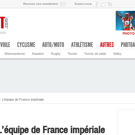
Recevez nos newsletters
Suivez-nous
/2026
PHOTO
VOILE
CYCLISME
AUTO/MOTO
ATHLÉTISME
AUTRES
PHOTOA
Motonautisme
Natation
Rugby
Tennis
Tennis de table
Volley
: L’équipe de France impériale
L’équipe de France impériale