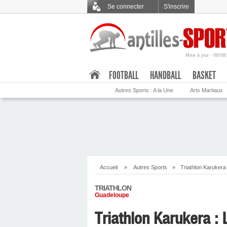
Se connecter
S'inscrire
Mise à jour - 06/08
.
FOOTBALL
HANDBALL
BASKET
Autres Sports : A la Une
Arts Martiaux
Accueil
»
Autres Sports
»
Triathlon Karukera 
TRIATHLON
Guadeloupe
Triathlon Karukera : 