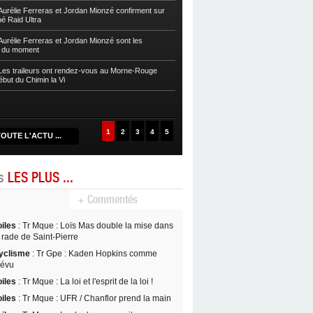
sur la Zwel à Baroudè
urélie Ferreras et Jordan Mionzé confirment sur
bé Raid Ultra
Autres
Fleurentdidier et Vaitilingom
Caps
urélie Ferreras et Jordan Mionzé sont les
s du moment
Autres
Maria Guzman et Lionel Fontai
de la Drive 2024
es traileurs ont rendez-vous au Morne-Rouge
ébut du Chimin la Vi
Autres
Maud Rochai et David Nancy s’
D’Kalé
1
2
3
4
5
OUTE L'ACTU ...
es
LES PLUS ...
+ Commentés
oiles
: Tr Mque : Loïs Mas double la mise dans
 rade de Saint-Pierre
yclisme
: Tr Gpe : Kaden Hopkins comme
révu
oiles
: Tr Mque : La loi et l'esprit de la loi !
oiles
: Tr Mque : UFR / Chanflor prend la main