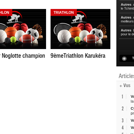
Autres
A
le Tchim
HLON
TRIATHLON
Autres
A
meilleur
Autres
L
pour le d
er Noglotte champion
9èmeTriathlon Karukéra
T
Articl
+ Vus
1
V
la
2
C
p
3
V
4
V