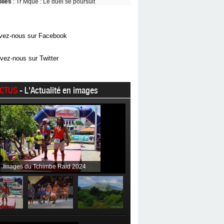
oiles
: Tr Mque : Le duel se poursuit
vez-nous sur Facebook
vez-nous sur Twitter
CTUS
- L'Actualité en images
Images du Tchimbe Raid 2024