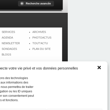
Recherche avancée
SERVICES
ARCHIVES
AGENDA
PHOTOACTUS
NEWSLETTER
TOUT'ACTU
SONDAGES
PLAN DU SITE
BLOGS
cte votre vie privé et vos données personnelles
isons des technologies
r aux informations des
 nous permettra de traiter
gation ou les ID uniques
tirer son consentement peut
s et fonctions.