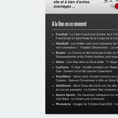
A la Une en ce moment
Football
-
Le Club Franciscain termine 3e à Tri
Franciscain en demi-finale de la Coupe de la Ca
Handball
-
Les Antilles sont vice-champions de
vice-champions !
-
Finalités Ultramarines : La co
Basket
-
Le Cosma ne décroche pas le titre en N
Sinnamariennes et les Pointe-Noiriens sont toujo
Voiles
-
Loïc Mas tient sa 2ème étoile
-
Tr Mque :
Cyclisme
-
Tr Gpe : Doublé vendéen sur l’étap
Gpe : Damien Urcel fait chavirer Capesterre
Auto/Moto
-
Simon Jean-Joseph retrouve sa 
Galante
-
Steeven Orosemane s’offre un 2ème 
Athlétisme
-
Alexe Deau décroche son 1er titre
du succès populaire
-
Le Golden Star remporte 
Autres Sports
-
De nouveaux vainqueurs sur le t
Cpe Mque : Le Good-Luck à l’honneur
PhotoActu
-
Images du Tchimbe Raid 2024
-
Un