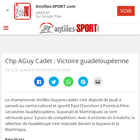
Antilles-SPORT.com
✕
VOIR
GRATUIT
Sur Google Play
Chp AGuy Cadet : Victoire guadeloupéenne
Par O.R., publié le 06/04/2015 à 12h00
C
C
C
C
C
l
l
l
l
l
i
i
i
i
i
q
q
q
q
q
u
u
u
u
u
e
e
e
e
e
Le championnat Antilles-Guyane cadets s’est disputé de jeudi à
z
z
z
z
z
samedi au centre culturel et sportif Paul Chonchon à Pointe-à-Pitre.
p
p
p
p
p
o
o
o
o
o
Les jeunes Guadeloupéens, Guyanais et Martiniquais se sont
u
u
u
u
u
retrouvés pour 3 jours de compétition. Avec 4 victoires en 4 matchs, la
r
r
r
r
r
p
p
p
p
e
sélection de Guadeloupe s’est imposée devant la Guyane et la
a
a
a
a
n
r
r
r
r
v
Martinique.
t
t
t
t
o
a
a
a
a
y
Résultats