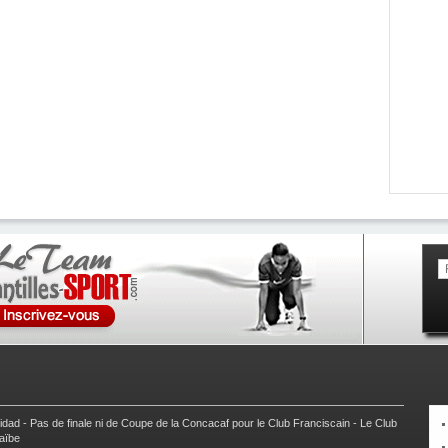
nidad
-
Pas de finale ni de Coupe de la Concacaf pour le Club Franciscain
-
Le Club
raïbe