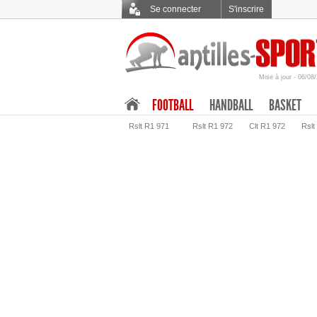
Se connecter
S'inscrire
Mise à jour - 06/08
.
FOOTBALL
HANDBALL
BASKET
Rslt R1 971
Rslt R1 972
Clt R1 972
Rslt