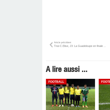
Article précédent
Tnoi C.Elise, J3: La Guadeloupe en finale ...
A lire aussi ...
FOOTBALL
FOOT