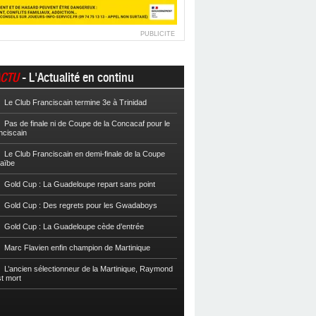
PUBLICITE
CTU
- L'Actualité en continu
Le Club Franciscain termine 3e à Trinidad
Football
Cpe VYV : Les Martiniquais 
Pas de finale ni de Coupe de la Concacaf pour le
Football
Cpe VYV : L’AS Gosier et le
nciscain
Football
La Coupe de Martinique dor
Le Club Franciscain en demi-finale de la Coupe
raïbe
Football
Reg 2 : L’AS Morne-des-Es
l’Inter Sainte-Anne, champion
Gold Cup : La Guadeloupe repart sans point
Football
Reg 1 972 : Le CS Case-Pilo
Gold Cup : Des regrets pour les Gwadaboys
Football
Reg 1 972 : Le RC Saint-J
Gold Cup : La Guadeloupe cède d’entrée
Football
Cpe Mque : Le RC Saint-Jos
Marc Flavien enfin champion de Martinique
Franciscain en finale
L’ancien sélectionneur de la Martinique, Raymond
Football
L’US Robert retrouve la Ré
st mort