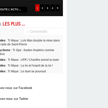
1
2
3
4
5
OUTE L'ACTU ...
es
LES PLUS ...
+ Commentés
oiles
: Tr Mque : Loïs Mas double la mise dans
 rade de Saint-Pierre
yclisme
: Tr Gpe : Kaden Hopkins comme
révu
oiles
: Tr Mque : UFR / Chanflor prend la main
oiles
: Tr Mque : La loi et l'esprit de la loi !
oiles
: Tr Mque : Le duel se poursuit
vez-nous sur Facebook
vez-nous sur Twitter