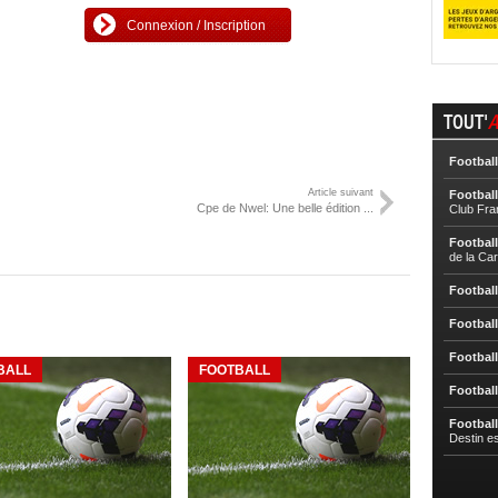
Connexion / Inscription
TOUT'
A
Football
Article suivant
Football
Cpe de Nwel: Une belle édition ...
Club Fra
Football
de la Ca
Football
Football
Football
BALL
FOOTBALL
Football
Football
Destin e