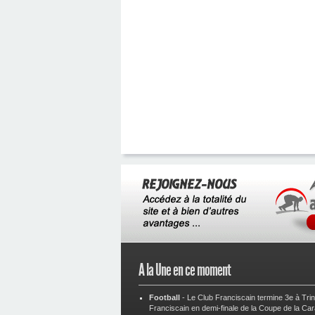
A la Une en ce moment
Football
-
Le Club Franciscain termine 3e à Tri
Franciscain en demi-finale de la Coupe de la Ca