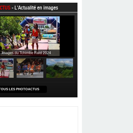
CTUS
- L'Actualité en images
Images du Tchimbe Raid 2024
TOUS LES PHOTOACTUS