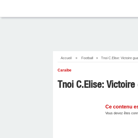
Accueil
»
Football
»
Tnoi C.Elise: Victoire g
Caraïbe
Tnoi C.Elise: Victoi
Ce contenu e
Vous devez êtes conn