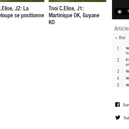
.Elise, J2: La
Tnoi C.Elise, J1:
T
loupe se positionne
Martinique OK, Guyane
KO
Articl
+ Vus
1
V
la
2
C
p
3
V
4
V
5
V
Sui
Sui