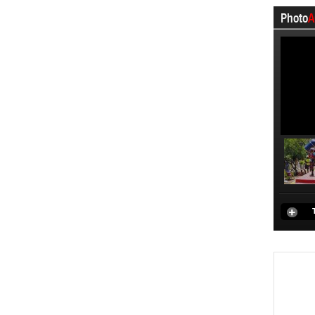
Photo
A