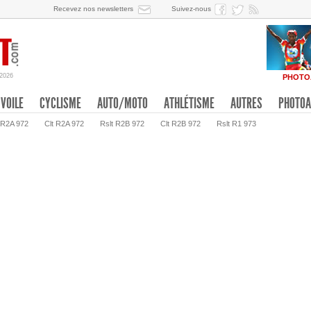
Recevez nos newsletters
Suivez-nous
/2026
PHOTO
VOILE
CYCLISME
AUTO/MOTO
ATHLÉTISME
AUTRES
PHOTOA
 R2A 972
Clt R2A 972
Rslt R2B 972
Clt R2B 972
Rslt R1 973