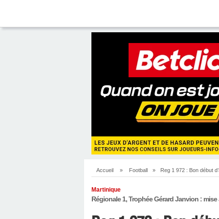
Accueil
»
Football
»
Reg 1 972 : Bon début d’
Martinique
Régionale 1, Trophée Gérard Janvion : mise 