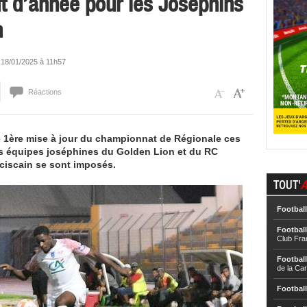
t d’année pour les Joséphins
n
e 18/01/2025 à 11h57
Réactions
e 1ère mise à jour du championnat de Régionale ces
Les équipes joséphines du Golden Lion et du RC
nciscain se sont imposés.
TOUT'
A
Football
Football
Club Fra
Football
de la Ca
Football