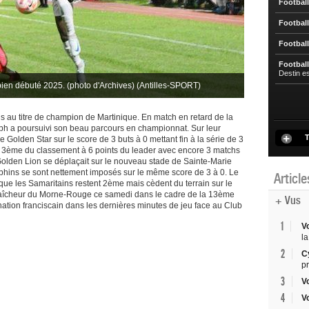
Football
Football
Football
Football
Destin e
bien débuté 2025. (photo d'Archives) (Antilles-SPORT)
s au titre de champion de Martinique. En match en retard de la
ph a poursuivi son beau parcours en championnat. Sur leur
T
olden Star sur le score de 3 buts à 0 mettant fin à la série de 3
 3ème du classement à 6 points du leader avec encore 3 matchs
Golden Lion se déplaçait sur le nouveau stade de Sainte-Marie
phins se sont nettement imposés sur le même score de 3 à 0. Le
Articl
ue les Samaritains restent 2ème mais cèdent du terrain sur le
 fraîcheur du Morne-Rouge ce samedi dans le cadre de la 13ème
+ Vus
nation franciscain dans les dernières minutes de jeu face au Club
1
V
la
2
C
p
3
V
4
V