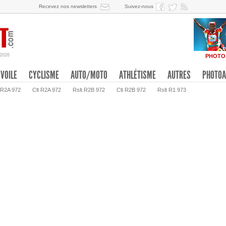
Recevez nos newsletters
Suivez-nous
/2026
PHOTO
VOILE
CYCLISME
AUTO/MOTO
ATHLÉTISME
AUTRES
PHOTOA
 R2A 972
Clt R2A 972
Rslt R2B 972
Clt R2B 972
Rslt R1 973