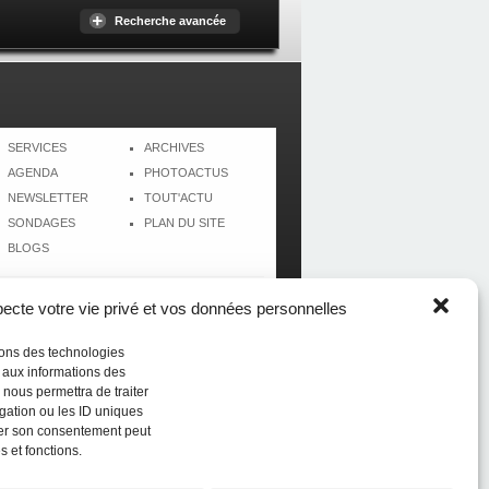
Recherche avancée
SERVICES
ARCHIVES
AGENDA
PHOTOACTUS
NEWSLETTER
TOUT'ACTU
SONDAGES
PLAN DU SITE
BLOGS
cte votre vie privé et vos données personnelles
isons des technologies
r aux informations des
 nous permettra de traiter
gation ou les ID uniques
tirer son consentement peut
s et fonctions.