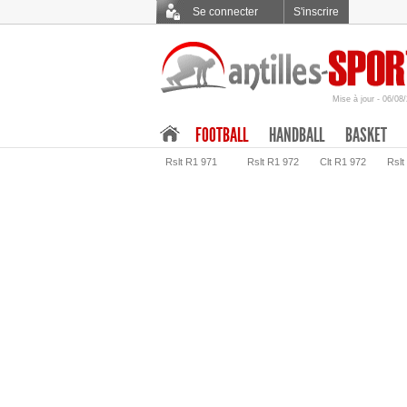
Se connecter
S'inscrire
Mise à jour - 06/08
.
FOOTBALL
HANDBALL
BASKET
Rslt R1 971
Rslt R1 972
Clt R1 972
Rslt