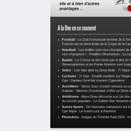
A la Une en ce moment
Football
-
Le Club Franciscain termine 3e à Tri
Franciscain en demi-finale de la Coupe de la Ca
Handball
-
Les Antilles sont vice-champions de
vice-champions !
-
Finalités Ultramarines : La co
Basket
-
Le Cosma ne décroche pas le titre en N
Sinnamariennes et les Pointe-Noiriens sont toujo
Voiles
-
Loïc Mas tient sa 2ème étoile
-
Tr Mque :
Cyclisme
-
Tr Gpe : Doublé vendéen sur l’étap
Gpe : Damien Urcel fait chavirer Capesterre
Auto/Moto
-
Simon Jean-Joseph retrouve sa 
Galante
-
Steeven Orosemane s’offre un 2ème 
Athlétisme
-
Alexe Deau décroche son 1er titre
du succès populaire
-
Le Golden Star remporte 
Autres Sports
-
De nouveaux vainqueurs sur le t
Cpe Mque : Le Good-Luck à l’honneur
PhotoActu
-
Images du Tchimbe Raid 2024
-
Un