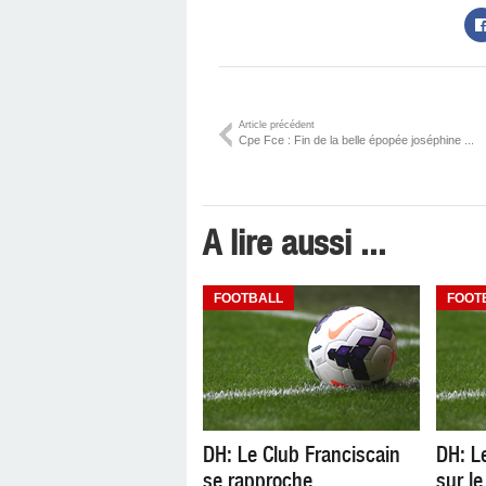
Article précédent
Cpe Fce : Fin de la belle épopée joséphine ...
A lire aussi ...
FOOTBALL
FOOT
DH: Le Club Franciscain
DH: L
se rapproche
sur l