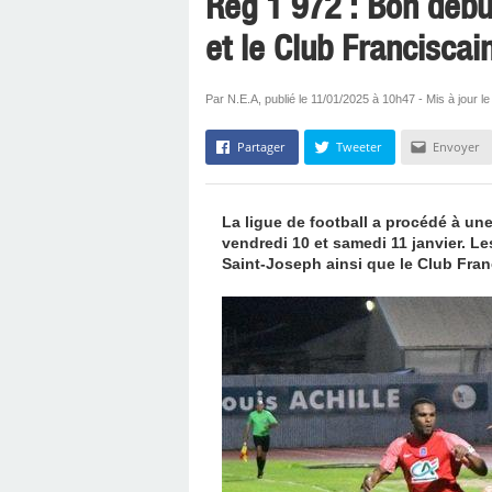
Reg 1 972 : Bon débu
et le Club Franciscai
Par N.E.A, publié le 11/01/2025 à 10h47 - Mis à jour l
Partager
Tweeter
Envoyer
La ligue de football a procédé à un
vendredi 10 et samedi 11 janvier. 
Saint-Joseph ainsi que le Club Fra