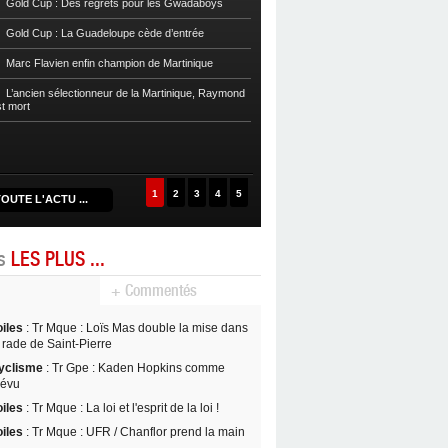
Gold Cup : Des regrets pour les Gwadaboys
Football
Reg 1 972 : Le RC Saint-J
Gold Cup : La Guadeloupe cède d’entrée
Football
Cpe Mque : Le RC Saint-Jos
Marc Flavien enfin champion de Martinique
Franciscain en finale
L’ancien sélectionneur de la Martinique, Raymond
Football
L’US Robert retrouve la Ré
st mort
1
2
3
4
5
OUTE L'ACTU ...
es
LES PLUS ...
+ Commentés
oiles
: Tr Mque : Loïs Mas double la mise dans
 rade de Saint-Pierre
yclisme
: Tr Gpe : Kaden Hopkins comme
révu
oiles
: Tr Mque : La loi et l'esprit de la loi !
oiles
: Tr Mque : UFR / Chanflor prend la main