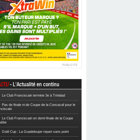
PUBLICITE
CTU
- L'Actualité en continu
Le Club Franciscain termine 3e à Trinidad
Football
Cpe VYV : Les Martiniquais 
Pas de finale ni de Coupe de la Concacaf pour le
Football
Cpe VYV : L’AS Gosier et le
nciscain
Football
La Coupe de Martinique dor
Le Club Franciscain en demi-finale de la Coupe
raïbe
Football
Reg 2 : L’AS Morne-des-Es
l’Inter Sainte-Anne, champion
Gold Cup : La Guadeloupe repart sans point
Football
Reg 1 972 : Le CS Case-Pilo