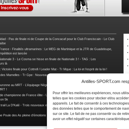
nidad
-
Pas de finale ni de Coupe de la Concacaf pour le Club Franciscain
-
Le Club
raïbe
 France
-
Finalités ultramarines : Le MEG de Martinique et la JTR de Guadeloupe,
mpétition est lancée
ationale 3
-
Le Cosma se hisse en finale de Nationale 3 !
-
TAG : Les
urs là
 Victoire finale pour Cottrell / Leader Mat
-
Tr Mque : La loi et l’esprit de la loi !
e des Mamelles
-
Tr Gpe : Nouveau changement de leader, Damien Urcel out
-
Tr
Antilles-SPORT.com respe
couronne au MRT
-
L’équipage Nègre – Gérard remporte le 9e rallye du Pays Marie-
MRT !
Pour offrir les meilleures expériences, nous util
 de championne de France élite
-
Un semi marathon sous le signe de la chaleur et
telles que les cookies pour stocker et/ou accéde
son 5k
appareils. Le fait de consentir à ces technologies
rail La D’Kalé
-
Trois nouveaux et un habitué au palmarès du Trail des Trésors
-
des données telles que le comportement de navi
sur ce site. Le fait de ne pas consentir ou de re
e Poule des As pleine d’émotions !
-
Images de la Woulib 113 X-Trem
avoir un effet négatif sur certaines caractéristique