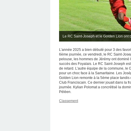
Le RC Saint-Joseph et le Golden Lion ont 
L’année 2025 a bien débuté pour 3 des favori
6ème journée, ce vendredi, le RC Saint-Jose
pelouse, les hommes de Jérémy ont dominé le G
succès des Foyalais. Le RC Saint-Joseph est
de retard. L’autre équipe de la commune, le 
pour un choc face à la Samaritaine. Les José
Golden Lion remonte à la 5ème place tandis q
Club Franciscain. Ce dernier jouait dans la
journée. Kylian Polomat a concrétisé la domi
Péléen.
Classement