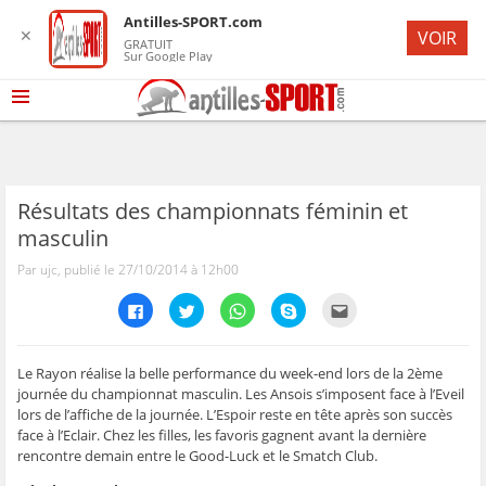
Antilles-SPORT.com
✕
VOIR
GRATUIT
Sur Google Play
Résultats des championnats féminin et
masculin
Par ujc, publié le 27/10/2014 à 12h00
C
C
C
C
C
l
l
l
l
l
i
i
i
i
i
q
q
q
q
q
u
u
u
u
u
e
e
e
e
e
Le Rayon réalise la belle performance du week-end lors de la 2ème
z
z
z
z
z
journée du championnat masculin. Les Ansois s’imposent face à l’Eveil
p
p
p
p
p
o
o
o
o
o
lors de l’affiche de la journée. L’Espoir reste en tête après son succès
u
u
u
u
u
face à l’Eclair. Chez les filles, les favoris gagnent avant la dernière
r
r
r
r
r
p
p
p
p
e
rencontre demain entre le Good-Luck et le Smatch Club.
a
a
a
a
n
r
r
r
r
v