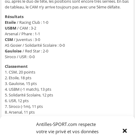
g
g
g
g
e
où, après le duo de tête, les positions sont encore très serrées. En bas
e
e
e
e
r
de tableau, le CAM n’y arrive toujours pas avec une 5ème défaite.
r
r
r
r
p
s
s
s
s
a
u
u
u
u
r
Résultats
r
r
r
r
e
F
T
W
S
-
Etoile
/ Racing Club : 1-0
a
w
h
k
m
USBM
/ CAM : 3-2
c
i
a
y
a
e
t
t
p
i
Arsenal / Phare : 1-1
b
t
s
e
l
CSM
/ Juventus : 3-0
o
e
A
(
à
o
r
p
o
u
AS Gosier / Solidarité Scolaire : 0-0
k
(
p
u
n
Gauloise
/ Red Star : 2-0
(
o
(
v
a
o
u
o
r
m
Siroco / USR : 0-0
u
v
u
e
i
v
r
v
d
(
r
e
r
a
o
Classement
e
d
e
n
u
1. CSM, 20 points
d
a
d
s
v
a
n
a
u
r
2. Etoile, 18 pts
n
s
n
n
e
3. Gauloise, 15 pts
s
u
s
e
d
u
n
u
n
a
4. USBM (-1 match), 13 pts
n
e
n
o
n
e
n
e
u
s
5. Solidarité Scolaire, 12 pts
n
o
n
v
u
6. USR, 12 pts
o
u
o
e
n
u
v
u
l
e
7. Siroco (-1m), 11 pts
v
e
v
l
n
8. Arsenal, 11 pts
e
l
e
e
o
l
l
l
f
u
9. Racing Club, 11 pts
l
e
l
e
v
e
f
e
n
e
10. Juventus, 9 pts
Antilles-SPORT.com respecte
f
e
f
ê
l
11. Phare (-1m), 8 pts
e
n
e
t
l
votre vie privé et vos données
n
ê
n
r
e