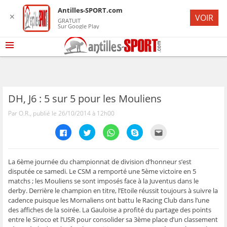
Antilles-SPORT.com
✕
VOIR
GRATUIT
Sur Google Play
DH, J6 : 5 sur 5 pour les Mouliens
Par O.R., publié le 26/10/2014 à 12h00
C
C
C
C
C
l
l
l
l
l
i
i
i
i
i
q
q
q
q
q
u
u
u
u
u
e
e
e
e
e
La 6ème journée du championnat de division d’honneur s’est
z
z
z
z
z
disputée ce samedi. Le CSM a remporté une 5ème victoire en 5
p
p
p
p
p
o
o
o
o
o
matchs ; les Mouliens se sont imposés face à la Juventus dans le
u
u
u
u
u
derby. Derrière le champion en titre, l’Etoile réussit toujours à suivre la
r
r
r
r
r
p
p
p
p
e
cadence puisque les Mornaliens ont battu le Racing Club dans l’une
a
a
a
a
n
r
r
r
r
v
des affiches de la soirée. La Gauloise a profité du partage des points
t
t
t
t
o
entre le Siroco et l’USR pour consolider sa 3ème place d’un classement
a
a
a
a
y