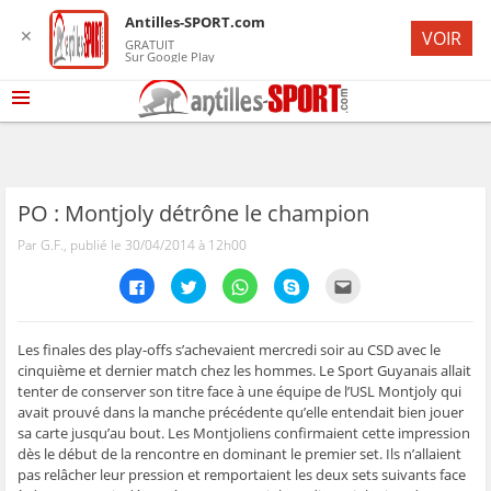
Antilles-SPORT.com
✕
VOIR
GRATUIT
Sur Google Play
PO : Montjoly détrône le champion
Par G.F., publié le 30/04/2014 à 12h00
C
C
C
C
C
l
l
l
l
l
i
i
i
i
i
q
q
q
q
q
u
u
u
u
u
e
e
e
e
e
Les finales des play-offs s’achevaient mercredi soir au CSD avec le
z
z
z
z
z
cinquième et dernier match chez les hommes. Le Sport Guyanais allait
p
p
p
p
p
o
o
o
o
o
tenter de conserver son titre face à une équipe de l’USL Montjoly qui
u
u
u
u
u
avait prouvé dans la manche précédente qu’elle entendait bien jouer
r
r
r
r
r
p
p
p
p
e
sa carte jusqu’au bout. Les Montjoliens confirmaient cette impression
a
a
a
a
n
r
r
r
r
v
dès le début de la rencontre en dominant le premier set. Ils n’allaient
t
t
t
t
o
pas relâcher leur pression et remportaient les deux sets suivants face
a
a
a
a
y