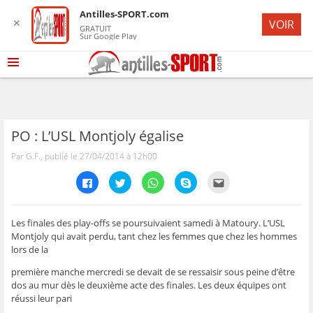
Antilles-SPORT.com
✕
VOIR
GRATUIT
Sur Google Play
PO : L’USL Montjoly égalise
Par G.F., publié le 27/04/2014 à 12h00
C
C
C
C
C
l
l
l
l
l
i
i
i
i
i
q
q
q
q
q
u
u
u
u
u
e
e
e
e
e
Les finales des play-offs se poursuivaient samedi à Matoury. L’USL
z
z
z
z
z
Montjoly qui avait perdu, tant chez les femmes que chez les hommes
p
p
p
p
p
o
o
o
o
o
lors de la
u
u
u
u
u
r
r
r
r
r
première manche mercredi se devait de se ressaisir sous peine d’être
p
p
p
p
e
a
a
a
a
n
dos au mur dès le deuxième acte des finales. Les deux équipes ont
r
r
r
r
v
t
t
t
t
o
réussi leur pari
a
a
a
a
y