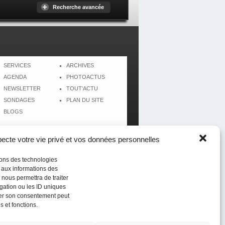
Recherche avancée
SERVICES
ARCHIVES
AGENDA
PHOTOACTUS
NEWSLETTER
TOUT'ACTU
SONDAGES
PLAN DU SITE
BLOGS
cte votre vie privé et vos données personnelles
isons des technologies
r aux informations des
 nous permettra de traiter
gation ou les ID uniques
tirer son consentement peut
s et fonctions.