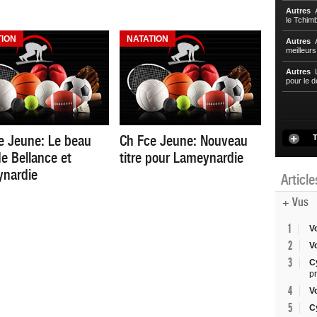
Autres
A
le Tchim
TION
NATATION
Autres
A
meilleur
Autres
L
pour le d
e Jeune: Le beau
Ch Fce Jeune: Nouveau
T
de Bellance et
titre pour Lameynardie
nardie
Articl
+ Vus
1
V
2
V
3
C
p
4
V
5
C