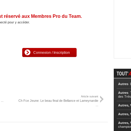
st réservé aux Membres Pro du Team.
ecté pour y accéder.
Connexion / Inscription
TOUT'
A
Autres
D
Autres
T
des Trés
Article suivant
...
Ch Fce Jeune: Le beau final de Bellance et Lameynardie
...
Autres, 
Autres, 
Autres, 
champio