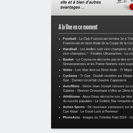
A la Une en ce moment
Football
-
Le Club Franciscain termine 3e à Tri
Franciscain en demi-finale de la Coupe de la Ca
Handball
-
Les Antilles sont vice-champions de
vice-champions !
-
Finalités Ultramarines : La co
Basket
-
Le Cosma ne décroche pas le titre en N
Sinnamariennes et les Pointe-Noiriens sont toujo
Voiles
-
Loïc Mas tient sa 2ème étoile
-
Tr Mque :
Cyclisme
-
Tr Gpe : Doublé vendéen sur l’étap
Gpe : Damien Urcel fait chavirer Capesterre
Auto/Moto
-
Simon Jean-Joseph retrouve sa 
Galante
-
Steeven Orosemane s’offre un 2ème 
Athlétisme
-
Alexe Deau décroche son 1er titre
du succès populaire
-
Le Golden Star remporte 
Autres Sports
-
De nouveaux vainqueurs sur le t
Cpe Mque : Le Good-Luck à l’honneur
PhotoActu
-
Images du Tchimbe Raid 2024
-
Un