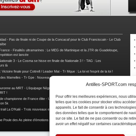
nidad
-
Pas de finale ni de Coupe de la Concacaf pour le Club Franciscain
-
Le Club
raïbe
 France
-
Finalités ultramarines : Le MEG de Martinique et la JTR de Guadeloupe,
mpétition est lancée
ationale 3
-
Le Cosma se hisse en finale de Nationale 3 !
-
TAG : Les
urs là
 Victoire finale pour Cottrell / Leader Mat
-
Tr Mque : La loi et l’esprit de la loi !
e des Mamelles
-
Tr Gpe : Nouveau changement de leader, Damien Urcel out
-
Tr
Antilles-SPORT.com respe
couronne au MRT
-
L’équipage Nègre – Gérard remporte le 9e rallye du Pays Marie-
MRT !
Pour offrir les meilleures expériences, nous util
 de championne de France élite
-
Un semi marathon sous le signe de la chaleur et
telles que les cookies pour stocker et/ou accéde
son 5k
appareils. Le fait de consentir à ces technologies
rail La D’Kalé
-
Trois nouveaux et un habitué au palmarès du Trail des Trésors
-
des données telles que le comportement de navi
sur ce site. Le fait de ne pas consentir ou de re
e Poule des As pleine d’émotions !
-
Images de la Woulib 113 X-Trem
avoir un effet négatif sur certaines caractéristique