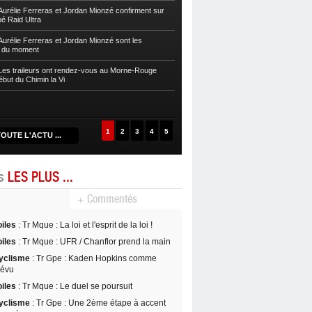
sur la Zwel à Baroudè
urélie Ferreras et Jordan Mionzé confirment sur
bé Raid Ultra
Autres
Fleurentdidier et Vaitilingom
Caps
urélie Ferreras et Jordan Mionzé sont les
s du moment
Autres
Maria Guzman et Lionel Fontai
de la Drive 2024
es traileurs ont rendez-vous au Morne-Rouge
ébut du Chimin la Vi
Autres
Maud Rochai et David Nancy s’
D’Kalé
1
2
3
4
5
OUTE L'ACTU ...
es
LES PLUS ...
+ Commentés
oiles
: Tr Mque : La loi et l'esprit de la loi !
oiles
: Tr Mque : UFR / Chanflor prend la main
yclisme
: Tr Gpe : Kaden Hopkins comme
révu
oiles
: Tr Mque : Le duel se poursuit
yclisme
: Tr Gpe : Une 2ème étape à accent