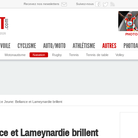
Recevez nos newsletters
Suivez-nous
/2026
PHOTO
VOILE
CYCLISME
AUTO/MOTO
ATHLÉTISME
AUTRES
PHOTOA
Motonautisme
Natation
Rugby
Tennis
Tennis de table
Volley
e Jeune: Bellance et Lameynardie brillent
ce et Lameynardie brillent