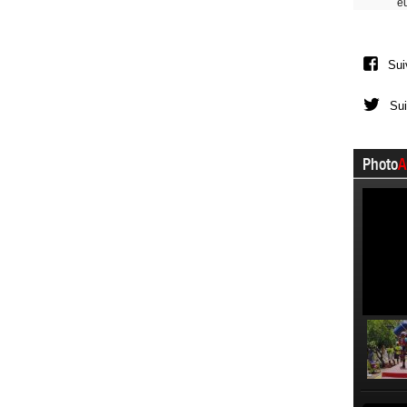
e
Sui
Sui
Photo
A