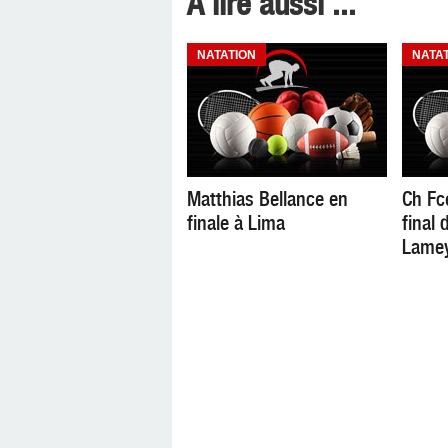
A lire aussi ...
NATATION
NATA
Matthias Bellance en
Ch Fc
finale à Lima
final 
Lamey