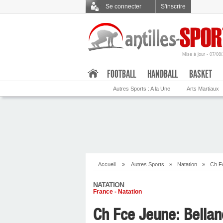
Se connecter
S'inscrire
Mise à jour - 07/08
.
FOOTBALL
HANDBALL
BASKET
Autres Sports : A la Une
Arts Martiaux
Accueil
»
Autres Sports
»
Natation
»
Ch Fc
NATATION
France - Natation
Ch Fce Jeune: Bellan