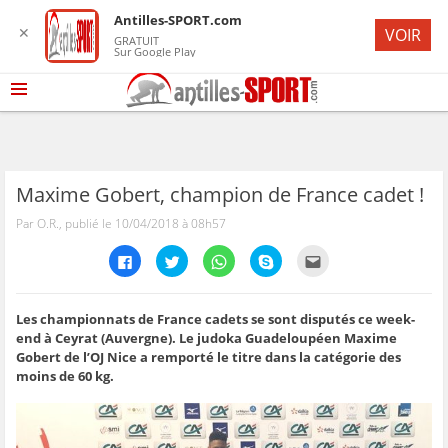
Antilles-SPORT.com
✕
VOIR
GRATUIT
Sur Google Play
Maxime Gobert, champion de France cadet !
Par O.R., publié le 10/04/2018 à 08h57
C
C
C
C
C
l
l
l
l
l
i
i
i
i
i
q
q
q
q
q
u
u
u
u
u
e
e
e
e
e
Les championnats de France cadets se sont disputés ce week-
z
z
z
z
z
end à Ceyrat (Auvergne). Le judoka Guadeloupéen Maxime
p
p
p
p
p
o
o
o
o
o
Gobert de l’OJ Nice a remporté le titre dans la catégorie des
u
u
u
u
u
moins de 60 kg.
r
r
r
r
r
p
p
p
p
e
a
a
a
a
n
r
r
r
r
v
t
t
t
t
o
a
a
a
a
y