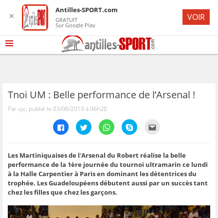
Antilles-SPORT.com
✕
VOIR
GRATUIT
Sur Google Play
Tnoi UM : Belle performance de l’Arsenal !
Par ujc, publié le 03/06/2019 à 06h20
C
C
C
C
C
l
l
l
l
l
i
i
i
i
i
q
q
q
q
q
u
u
u
u
u
e
e
e
e
e
Les Martiniquaises de l'Arsenal du Robert réalise la belle
z
z
z
z
z
performance de la 1ère journée du tournoi ultramarin ce lundi
p
p
p
p
p
o
o
o
o
o
à la Halle Carpentier à Paris en dominant les détentrices du
u
u
u
u
u
trophée. Les Guadeloupéens débutent aussi par un succès tant
r
r
r
r
r
p
p
p
p
e
chez les filles que chez les garçons.
a
a
a
a
n
r
r
r
r
v
t
t
t
t
o
a
a
a
a
y