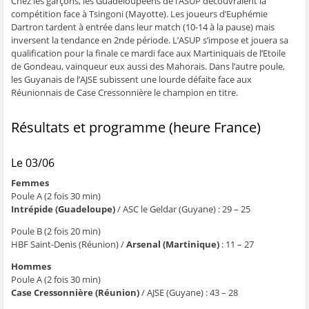
Chez les garçons, les Guadeloupéens de l’ASUP découvraient la
ê
t
ê
e
f
compétition face à Tsingoni (Mayotte). Les joueurs d’Euphémie
t
r
t
)
e
r
e
r
n
Dartron tardent à entrée dans leur match (10-14 à la pause) mais
e
)
e
ê
inversent la tendance en 2nde période. L’ASUP s’impose et jouera sa
)
)
t
r
qualification pour la finale ce mardi face aux Martiniquais de l’Etoile
e
)
de Gondeau, vainqueur eux aussi des Mahorais. Dans l’autre poule,
les Guyanais de l’AJSE subissent une lourde défaite face aux
Réunionnais de Case Cressonnière le champion en titre.
Résultats et programme (heure France)
Le 03/06
Femmes
Poule A (2 fois 30 min)
Intrépide (Guadeloupe)
/ ASC le Geldar (Guyane) : 29 – 25
Poule B (2 fois 20 min)
HBF Saint-Denis (Réunion) /
Arsenal (Martinique)
: 11 – 27
Hommes
Poule A (2 fois 30 min)
Case Cressonnière (Réunion)
/ AJSE (Guyane) : 43 – 28