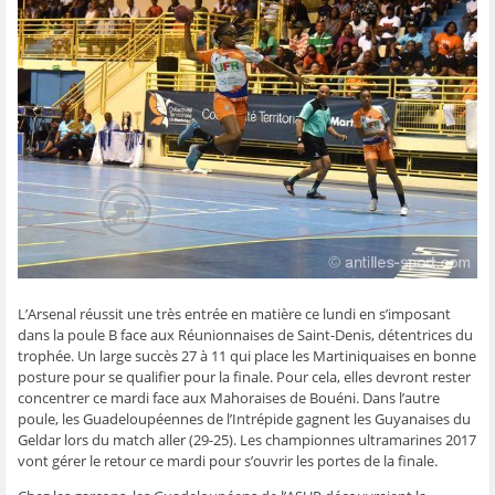
g
g
g
g
e
e
e
e
e
r
r
r
r
r
p
s
s
s
s
a
u
u
u
u
r
r
r
r
r
e
F
T
W
S
-
a
w
h
k
m
c
i
a
y
a
e
t
t
p
i
b
t
s
e
l
o
e
A
(
à
o
r
p
o
u
k
(
p
u
n
(
o
(
v
a
o
u
o
r
m
u
v
u
e
i
v
r
v
d
(
r
e
r
a
o
e
d
e
n
u
d
a
d
s
v
a
n
a
u
r
n
s
n
n
e
s
u
s
e
d
L’Arsenal réussit une très entrée en matière ce lundi en s’imposant
u
n
u
n
a
n
e
n
o
n
dans la poule B face aux Réunionnaises de Saint-Denis, détentrices du
e
n
e
u
s
trophée. Un large succès 27 à 11 qui place les Martiniquaises en bonne
n
o
n
v
u
o
u
o
e
n
posture pour se qualifier pour la finale. Pour cela, elles devront rester
u
v
u
l
e
concentrer ce mardi face aux Mahoraises de Bouéni. Dans l’autre
v
e
v
l
n
e
l
e
e
o
poule, les Guadeloupéennes de l’Intrépide gagnent les Guyanaises du
l
l
l
f
u
Geldar lors du match aller (29-25). Les championnes ultramarines 2017
l
e
l
e
v
e
f
e
n
e
vont gérer le retour ce mardi pour s’ouvrir les portes de la finale.
f
e
f
ê
l
e
n
e
t
l
n
ê
n
r
e