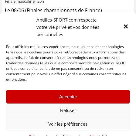
Finale masculine : 20h
Le 08/06 (Finales championnats de France)
Finale N3F ; 3e tournoi ultramarin / HB St Julien DG (Vainqueur Coupe
Antilles-SPORT.com respecte
de France régionale féminine) : 9h30
votre vie privé et vos données
Finale N3M ; vice-champion ultramarin / Saint-Cyr HB : 11h30
personnelles
Finale N2F ; vice-champion ultramarin / HBC Serris VE : 13h30
Finale N2M ; champion ultramarin / HBC Nantes : 15h30
Pour offrir les meilleures expériences, nous utilisons des technologies
Finale N1F ; champion ultramarin / Metz HB : 17h30
telles que les cookies pour stocker et/ou accéder aux informations des
appareils. Le fait de consentir à ces technologies nous permettra de
traiter des données telles que le comportement de navigation ou les ID
uniques sur ce site. Le fait de ne pas consentir ou de retirer son
C
C
C
C
C
l
l
l
l
l
consentement peut avoir un effet négatif sur certaines caractéristiques
i
i
i
i
i
et fonctions.
q
q
q
q
q
u
u
u
u
u
e
e
e
e
e
z
z
z
z
z
« Previous
Next »
p
p
p
p
p
Accepter
o
o
o
o
o
u
u
u
u
u
r
r
r
r
r
p
p
Refuser
p
p
e
a
a
a
a
n
r
r
r
r
v
t
t
t
t
o
Voir les préférences
a
a
a
a
y
g
g
g
g
e
e
e
e
e
r
Basculer vers la version complète du site
r
r
r
r
p