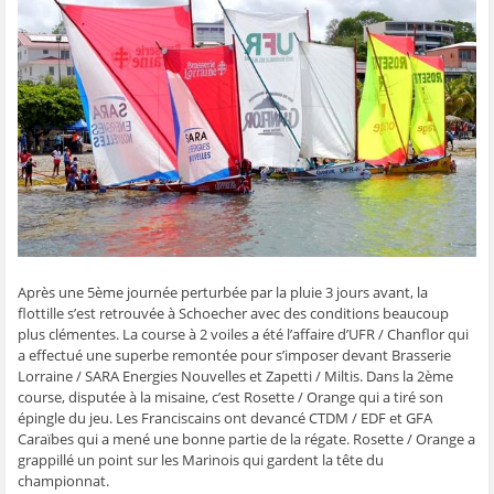
g
g
g
g
e
e
e
e
e
r
r
r
r
r
p
s
s
s
s
a
u
u
u
u
r
r
r
r
r
e
F
T
W
S
-
a
w
h
k
m
c
i
a
y
a
e
t
t
p
i
b
t
s
e
l
o
e
A
(
à
o
r
p
o
u
k
(
p
u
n
(
o
(
v
a
o
u
o
r
m
u
v
u
e
i
v
r
v
d
(
r
e
r
a
o
e
d
e
n
u
d
a
d
s
v
a
n
a
u
r
Après une 5ème journée perturbée par la pluie 3 jours avant, la
n
s
n
n
e
s
u
s
e
d
flottille s’est retrouvée à Schoecher avec des conditions beaucoup
u
n
u
n
a
n
e
n
o
n
plus clémentes. La course à 2 voiles a été l’affaire d’UFR / Chanflor qui
e
n
e
u
s
a effectué une superbe remontée pour s’imposer devant Brasserie
n
o
n
v
u
o
u
o
e
n
Lorraine / SARA Energies Nouvelles et Zapetti / Miltis. Dans la 2ème
u
v
u
l
e
course, disputée à la misaine, c’est Rosette / Orange qui a tiré son
v
e
v
l
n
e
l
e
e
o
épingle du jeu. Les Franciscains ont devancé CTDM / EDF et GFA
l
l
l
f
u
Caraïbes qui a mené une bonne partie de la régate. Rosette / Orange a
l
e
l
e
v
e
f
e
n
e
grappillé un point sur les Marinois qui gardent la tête du
f
e
f
ê
l
e
n
e
t
l
championnat.
n
ê
n
r
e