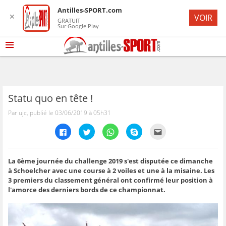
Antilles-SPORT.com
✕
VOIR
GRATUIT
Sur Google Play
Statu quo en tête !
Par ujc, publié le 03/06/2019 à 05h31
C
C
C
C
C
l
l
l
l
l
i
i
i
i
i
q
q
q
q
q
u
u
u
u
u
e
e
e
e
e
La 6ème journée du challenge 2019 s'est disputée ce dimanche
z
z
z
z
z
à Schoelcher avec une course à 2 voiles et une à la misaine. Les
p
p
p
p
p
o
o
o
o
o
3 premiers du classement général ont confirmé leur position à
u
u
u
u
u
l'amorce des derniers bords de ce championnat.
r
r
r
r
r
p
p
p
p
e
a
a
a
a
n
r
r
r
r
v
t
t
t
t
o
a
a
a
a
y