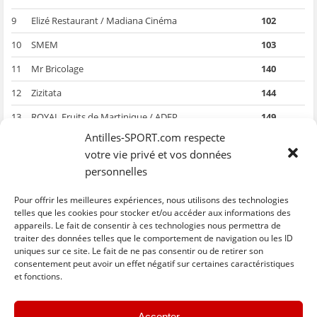
9
Elizé Restaurant / Madiana Cinéma
102
10
SMEM
103
11
Mr Bricolage
140
12
Zizitata
144
13
ROYAL Fruits de Martinique / ADEP
149
Antilles-SPORT.com respecte
14
Nautitan
176
votre vie privé et vos données
15
Diet Discount
241
personnelles
Barème :
Pour offrir les meilleures expériences, nous utilisons des technologies
Absent 27 points ; Disqualification 23 points ; coulé 17 points ; Avarie
telles que les cookies pour stocker et/ou accéder aux informations des
18 points ; doublé consécutif -2 points
appareils. Le fait de consentir à ces technologies nous permettra de
traiter des données telles que le comportement de navigation ou les ID
uniques sur ce site. Le fait de ne pas consentir ou de retirer son
C
C
C
C
C
l
l
l
l
l
consentement peut avoir un effet négatif sur certaines caractéristiques
i
i
i
i
i
et fonctions.
q
q
q
q
q
u
u
u
u
u
e
e
e
e
e
z
z
z
z
z
« Previous
Next »
p
p
p
p
p
Accepter