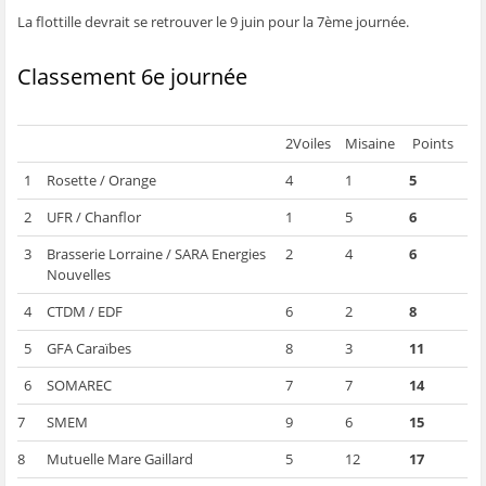
ê
t
ê
e
f
La flottille devrait se retrouver le 9 juin pour la 7ème journée.
t
r
t
)
e
r
e
r
n
e
)
e
ê
)
)
t
Classement 6e journée
r
e
)
2Voiles
Misaine
Points
1
Rosette / Orange
4
1
5
2
UFR / Chanflor
1
5
6
3
Brasserie Lorraine / SARA Energies
2
4
6
Nouvelles
4
CTDM / EDF
6
2
8
5
GFA Caraïbes
8
3
11
6
SOMAREC
7
7
14
7
SMEM
9
6
15
8
Mutuelle Mare Gaillard
5
12
17