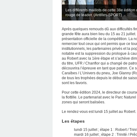
Les différents maillots de cette 38e édition
rouge de leader. (Antilles-SPORT)
Après quelques remouds dû aux difficultés fi
grande fête aura bien lieu du 15 au 21 juillet.
présentation officielle de la compétition. L
remercier tout ceux qui ont permis que ce tour
institutionnels, les partenaires privés et la 
notable est la suppression du prologue à cau
au Robert avec la 1ère étape et s’achève dim
du titre, UFR / Chanflor qui a changé de patr
découvrira l’épreuve en tant que patron. Ce s
Caraïbes / L’Univers du pneu, Joe Glanny (
de tous les trophées depuis le début de sais
sont les favoris.
Pour cette édition 2024, le directeur de cour
la flottille. Le partenariat avec le Parc Natur
zones qui seront balisées.
Le rendez-vous est lundi 15 juillet au Robert.
Les étapes
lundi 15 juillet ; étape 1 : Robert / Trini
mardi 16 juillet ; étape 2 : Trinité / Pr