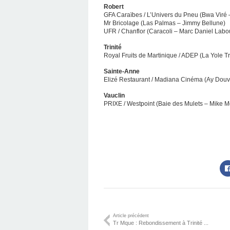
Robert
GFA Caraïbes / L’Univers du Pneu (Bwa Viré –
Mr Bricolage (Las Palmas – Jimmy Bellune)
UFR / Chanflor (Caracoli – Marc Daniel Labo
Trinité
Royal Fruits de Martinique / ADEP (La Yole T
Sainte-Anne
Elizé Restaurant / Madiana Cinéma (Ay Dou
Vauclin
PRIXE / Westpoint (Baie des Mulets – Mike Me
Article précédent
Tr Mque : Rebondissement à Trinité ...