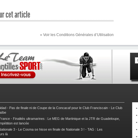
r cet article
» Voir les Conditions Générales d’Utilisation
nidad
-
Pas de finale ni de Coupe de la Concacaf pour le Club Franciscain
-
Le Club
raïbe
 France
-
Finalités ultramarines : Le MEG de Martinique et la JTR de Guadeloupe,
mpétition est lancée
ationale 3
-
Le Cosma se hisse en finale de Nationale 3 !
-
TAG : Les
urs là