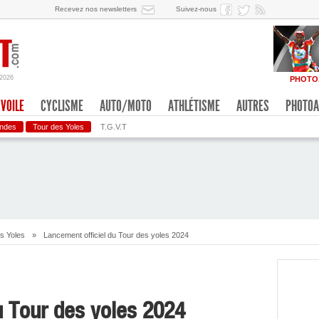
Recevez nos newsletters
Suivez-nous
/2026
PHOTO
VOILE
CYCLISME
AUTO/MOTO
ATHLÉTISME
AUTRES
PHOTOA
ondes
Tour des Yoles
T.G.V.T
s Yoles
»
Lancement officiel du Tour des yoles 2024
u Tour des yoles 2024