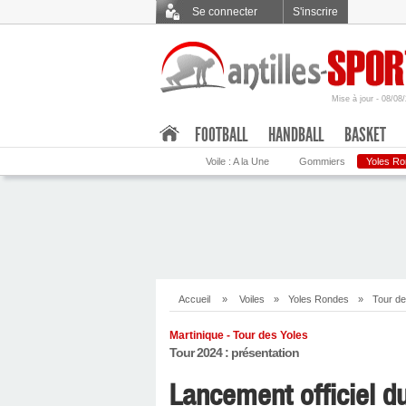
Se connecter
S'inscrire
Mise à jour - 08/08
.
FOOTBALL
HANDBALL
BASKET
Voile : A la Une
Gommiers
Yoles R
Accueil
»
Voiles
»
Yoles Rondes
»
Tour de
Martinique - Tour des Yoles
Tour 2024 : présentation
Lancement officiel d