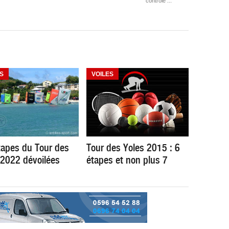
contrôle ...
nouvelle
fenêtre)
S
VOILES
tapes du Tour des
Tour des Yoles 2015 : 6
 2022 dévoilées
étapes et non plus 7