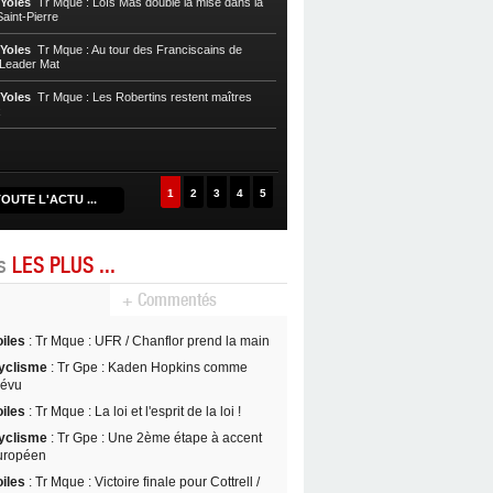
 Yoles
Tr Mque : Loïs Mas double la mise dans la
des mapipi à Saint-Pierre !
aint-Pierre
Voile, Tr Yoles
Tr Mque : Le tenant du 
 Yoles
Tr Mque : Au tour des Franciscains de
du Tombolo
/ Leader Mat
Voile, Tr Yoles
Tr Mque : Loïc Mas et 
 Yoles
Tr Mque : Les Robertins restent maîtres
brillent à domicile
x
Voile, Tr Yoles
Tr Mque : Diany Rémy 
1
2
3
4
5
OUTE L'ACTU ...
es
LES PLUS ...
+ Commentés
oiles
: Tr Mque : UFR / Chanflor prend la main
yclisme
: Tr Gpe : Kaden Hopkins comme
révu
oiles
: Tr Mque : La loi et l'esprit de la loi !
yclisme
: Tr Gpe : Une 2ème étape à accent
uropéen
oiles
: Tr Mque : Victoire finale pour Cottrell /