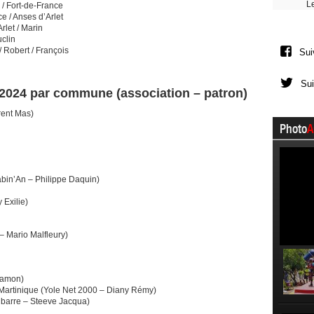
L
r / Fort-de-France
ce / Anses d’Arlet
Arlet / Marin
uclin
 / Robert / François
Sui
Sui
 2024 par commune (association – patron)
rent Mas)
Photo
A
bin’An – Philippe Daquin)
 Exilie)
 Mario Malfleury)
Lamon)
 Martinique (Yole Net 2000 – Diany Rémy)
 barre – Steeve Jacqua)