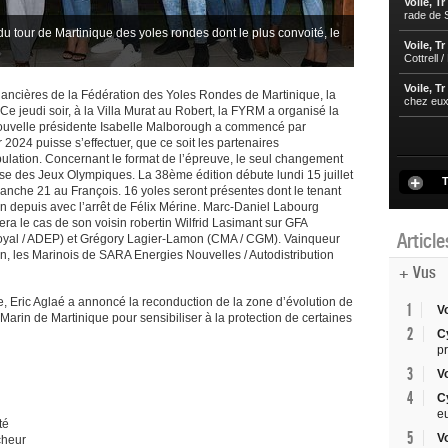
Voile, Tr
rade de S
 du tour de Martinique des yoles rondes dont le plus convoité, le
Voile, Tr
Cottrell 
Voile, Tr
nancières de la Fédération des Yoles Rondes de Martinique, la
chez eu
 Ce jeudi soir, à la Villa Murat au Robert, la FYRM a organisé la
a nouvelle présidente Isabelle Malborough a commencé par
 2024 puisse s’effectuer, que ce soit les partenaires
population. Concernant le format de l’épreuve, le seul changement
se des Jeux Olympiques. La 38ème édition débute lundi 15 juillet
T
anche 21 au François. 16 yoles seront présentes dont le tenant
on depuis avec l’arrêt de Félix Mérine. Marc-Daniel Labourg
era le cas de son voisin robertin Wilfrid Lasimant sur GFA
Articl
Royal / ADEP) et Grégory Lagier-Lamon (CMA / CGM). Vainqueur
on, les Marinois de SARA Energies Nouvelles / Autodistribution
+ Vus
se, Eric Aglaé a annoncé la reconduction de la zone d’évolution de
1
V
el Marin de Martinique pour sensibiliser à la protection de certaines
2
C
p
3
V
4
C
e
té
5
V
êcheur