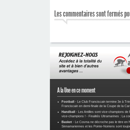
Les commentaires sont fermés pou
A la Une en ce moment
Football
-
Le Club Franciscain termine 3e à Tri
Franciscain en demi-finale de la Coupe de la Ca
Handball
-
Les Antilles sont vice-champions de
vice-champions !
-
Finalités Ultramarines : La co
Basket
-
Le Cosma ne décroche pas le titre en N
Sinnamariennes et les Pointe-Noiriens sont toujo