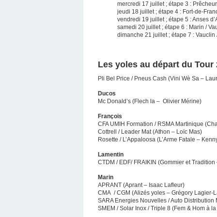
mercredi 17 juillet ; étape 3 : Prêcheu
jeudi 18 juillet ; étape 4 : Fort-de-Fran
vendredi 19 juillet ; étape 5 : Anses d’
samedi 20 juillet ; étape 6 : Marin / Va
dimanche 21 juillet ; étape 7 : Vauclin
Les yoles au départ du Tour
Pli Bel Price / Pneus Cash (Vini Wè Sa – Lau
Ducos
Mc Donald’s (Flech la – Olivier Mérine)
François
CFA UMIH Formation / RSMA Martinique (Cha
Cottrell / Leader Mat (Athon – Loïc Mas)
Rosette / L’Appaloosa (L’Arme Fatale – Kenny
Lamentin
CTDM / EDF/ FRAIKIN (Gommier et Tradition –
Marin
APRANT (Aprant – Isaac Lafleur)
CMA / CGM (Alizés yoles – Grégory Lagier-
SARA Energies Nouvelles / Auto Distribution
SMEM / Solar Inox / Triple 8 (Fem & Hom à la