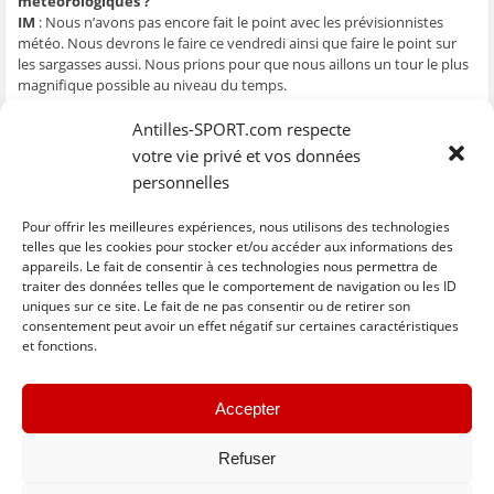
météorologiques ?
ê
t
ê
e
f
IM
: Nous n’avons pas encore fait le point avec les prévisionnistes
t
r
t
)
e
r
e
r
n
météo. Nous devrons le faire ce vendredi ainsi que faire le point sur
e
)
e
ê
les sargasses aussi. Nous prions pour que nous aillons un tour le plus
)
)
t
r
magnifique possible au niveau du temps.
e
)
Qu’attendez-vous de ce tour 2024 ?
Antilles-SPORT.com respecte
IM
: Nous souhaitons un bon tour à la population mais, nous leur
votre vie privé et vos données
demandons d’être prudent. On voudrait que cette année, le tour
personnelles
s’achève bien, sans décès comme nous l’avons connu les 2 années
précédentes. Nous lançons un appel aux skippers qui seront autour
des yoles pour qu’ils soient disciplinés. C’est très important ; pour que
Pour offrir les meilleures expériences, nous utilisons des technologies
le spectacle soit beau, il faut aider les yoleurs et respecter les
telles que les cookies pour stocker et/ou accéder aux informations des
distances autour de la flottille.
appareils. Le fait de consentir à ces technologies nous permettra de
traiter des données telles que le comportement de navigation ou les ID
uniques sur ce site. Le fait de ne pas consentir ou de retirer son
C
C
C
C
C
l
l
l
l
l
consentement peut avoir un effet négatif sur certaines caractéristiques
i
i
i
i
i
et fonctions.
q
q
q
q
q
u
u
u
u
u
e
e
e
e
e
z
z
z
z
z
« Previous
Next »
p
p
p
p
p
Accepter
o
o
o
o
o
u
u
u
u
u
r
r
r
r
r
p
p
p
p
e
Refuser
a
a
a
a
n
r
r
r
r
v