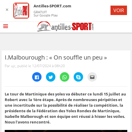
Antilles-SPORT.com
✕
VOIR
GRATUIT
Sur Google Play
I.Malbourough : « On souffle un peu »
Par ujc, publié le 12/07/2024 à 08h20
C
C
C
C
C
l
l
l
l
l
i
i
i
i
i
q
q
q
q
q
u
u
u
u
u
e
e
e
e
e
Le tour de Martinique des yoles va débuter ce lundi 15 juillet au
z
z
z
z
z
Robert avec la 1ère étape. Après de nombreuses péripéties et
p
p
p
p
p
o
o
o
o
o
une incertitude sur la possibilité de réaliser la compétition, la
u
u
u
u
u
présidente de la Fédération des Yoles Rondes de Martinique,
r
r
r
r
r
p
p
p
p
e
Isabelle Malborough et son équipe ont réussi à hisser les voiles.
a
a
a
a
n
r
r
r
r
v
Nous l'avons rencontré.
t
t
t
t
o
a
a
a
a
y