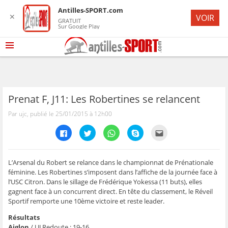
Antilles-SPORT.com
✕
VOIR
GRATUIT
Sur Google Play
Prenat F, J11: Les Robertines se relancent
Par ujc, publié le 25/01/2015 à 12h00
C
C
C
C
C
l
l
l
l
l
i
i
i
i
i
q
q
q
q
q
u
u
u
u
u
e
e
e
e
e
L’Arsenal du Robert se relance dans le championnat de Prénationale
z
z
z
z
z
féminine. Les Robertines s’imposent dans l’affiche de la journée face à
p
p
p
p
p
o
o
o
o
o
l’USC Citron. Dans le sillage de Frédérique Yokessa (11 buts), elles
u
u
u
u
u
gagnent face à un concurrent direct. En tête du classement, le Réveil
r
r
r
r
r
p
p
p
p
e
Sportif remporte une 10ème victoire et reste leader.
a
a
a
a
n
r
r
r
r
v
t
t
t
t
o
Résultats
a
a
a
a
y
Aiglon
/ UJ Redoute : 19-16