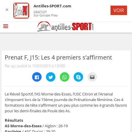
Antilles-SPORT.com
✕
VOIR
GRATUIT
Sur Google Play
Prenat F, J15: Les 4 premiers s’affirment
Par ujc, publié le 15/03/2015 à 12h00
C
C
C
C
C
l
l
l
l
l
i
i
i
i
i
q
q
q
q
q
u
u
u
u
u
e
e
e
e
e
Le Réveil Sportif, l’AS Morne-des-Esses, l’USC Citron et l’Arsenal
z
z
z
z
z
s’imposent lors de la 15ème journée de Prénationale féminine. Ces 4
p
p
p
p
p
o
o
o
o
o
formations de tête s’affirment un peu plus comme les 4 grands favoris
u
u
u
u
u
pour les demi-finales de Poule des As.
r
r
r
r
r
p
p
p
p
e
a
a
a
a
n
Résultats
r
r
r
r
v
t
t
t
t
o
AS Morne-des-Esses
/ Aiglon : 26-19
a
a
a
a
y
Gauloise
/ ASC Ducos : 29-20