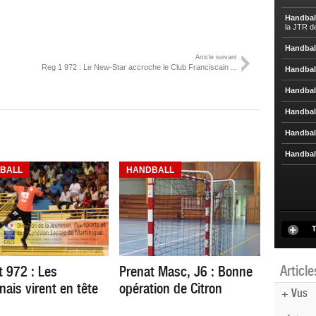
Handbal
la JTR d
Handbal
Article suivant
Reg 1 972 : Le New-Star accroche le Club Franciscain ...
Handbal
Handbal
Handbal
Handbal
Handbal
BALL
HANDBALL
T
Articl
t 972 : Les
Prenat Masc, J6 : Bonne
nais virent en tête
opération de Citron
+ Vus