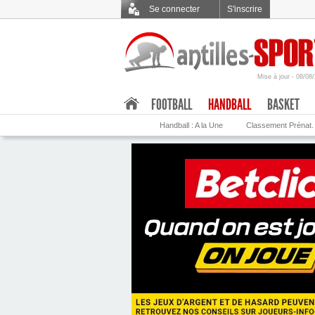
Se connecter
S'inscrire
Mise à jour - 08/08
.
FOOTBALL
HANDBALL
BASKET
Handball : A la Une
Classement Prénat.