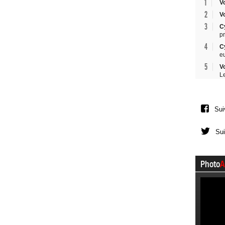
1
V
2
V
3
C
p
4
C
e
5
V
L
Sui
Sui
Photo
A