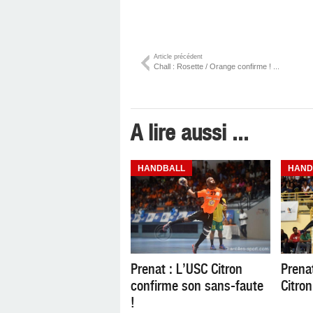
Article précédent
Chall : Rosette / Orange confirme ! ...
A lire aussi ...
HANDBALL
HAND
Prenat : L’USC Citron
Prena
confirme son sans-faute
Citron
!