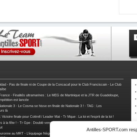
nidad
-
Pas de finale ni de Coupe de la Concacaf pour le Club Franciscain
-
Le Club
raïbe
 France
-
Finalités ultramarines : Le MEG de Martinique et la JTR de Guadeloupe,
mpétition est lancée
ationale 3
-
Le Cosma se hisse en finale de Nationale 3 !
-
TAG : Les
urs là
 Victoire finale pour Cottrell / Leader Mat
-
Tr Mque : La loi et l’esprit de la loi !
 à la fête !
-
Tr Gpe : Doublé vendéen sur l’étape des Mamelles
-
Tr Gpe :
ut
Antilles-SPORT.com respe
couronne au MRT
-
L’équipage Nègre – Gérard remporte le 9e rallye du Pays Marie-