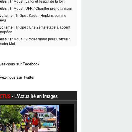
oiles
: Tr Mque : La loi et l'esprit de la loi !
oiles
: Tr Mque : UFR / Chanflor prend la main
yclisme
: Tr Gpe : Kaden Hopkins comme
révu
yclisme
: Tr Gpe : Une 2ème étape à accent
uropéen
oiles
: Tr Mque : Victoire finale pour Cottrell /
eader Mat
vez-nous sur Facebook
vez-nous sur Twitter
CTUS
- L'Actualité en images