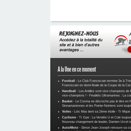
A la Une en ce moment
Football
-
Le Club Franciscain termine 3e à Tri
Franciscain en demi-finale de la Coupe de la Ca
Handball
-
Les Antilles sont vice-champions de
vice-champions !
-
Finalités Ultramarines : La co
Basket
-
Le Cosma ne décroche pas le titre en N
Sinnamariennes et les Pointe-Noiriens sont toujo
Voiles
-
Loïc Mas tient sa 2ème étoile
-
Tr Mque :
Cyclisme
-
Tr Gpe : La Vendée U et Cole toujours
Nouveau changement de leader, Damien Urcel o
Auto/Moto
-
Simon Jean-Joseph retrouve sa 