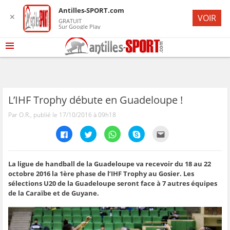
Antilles-SPORT.com
✕
VOIR
GRATUIT
Sur Google Play
L’IHF Trophy débute en Guadeloupe !
Par O.R., publié le 17/10/2016 à 09h18
C
C
C
C
C
l
l
l
l
l
i
i
i
i
i
q
q
q
q
q
u
u
u
u
u
e
e
e
e
e
La ligue de handball de la Guadeloupe va recevoir du 18 au 22
z
z
z
z
z
octobre 2016 la 1ère phase de l’IHF Trophy au Gosier. Les
p
p
p
p
p
o
o
o
o
o
sélections U20 de la Guadeloupe seront face à 7 autres équipes
u
u
u
u
u
de la Caraïbe et de Guyane.
r
r
r
r
r
p
p
p
p
e
a
a
a
a
n
r
r
r
r
v
t
t
t
t
o
a
a
a
a
y