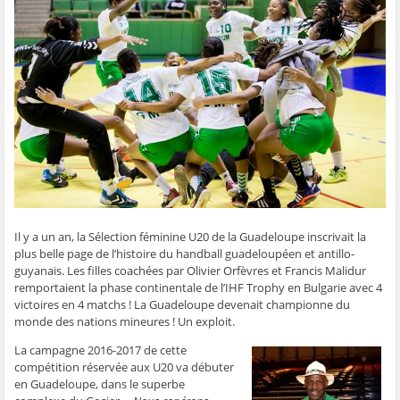
g
g
g
g
e
e
e
e
e
r
r
r
r
r
p
s
s
s
s
a
u
u
u
u
r
r
r
r
r
e
F
T
W
S
-
a
w
h
k
m
c
i
a
y
a
e
t
t
p
i
b
t
s
e
l
o
e
A
(
à
o
r
p
o
u
k
(
p
u
n
(
o
(
v
a
o
u
o
r
m
u
v
u
e
i
v
r
v
d
(
r
e
r
a
o
e
d
e
n
u
d
a
d
s
v
a
n
a
u
r
Il y a un an, la Sélection féminine U20 de la Guadeloupe inscrivait la
n
s
n
n
e
s
u
s
e
d
plus belle page de l’histoire du handball guadeloupéen et antillo-
u
n
u
n
a
n
e
n
o
n
guyanais. Les filles coachées par Olivier Orfèvres et Francis Malidur
e
n
e
u
s
remportaient la phase continentale de l’IHF Trophy en Bulgarie avec 4
n
o
n
v
u
o
u
o
e
n
victoires en 4 matchs ! La Guadeloupe devenait championne du
u
v
u
l
e
monde des nations mineures ! Un exploit.
v
e
v
l
n
e
l
e
e
o
l
l
l
f
u
La campagne 2016-2017 de cette
l
e
l
e
v
e
f
e
n
e
compétition réservée aux U20 va débuter
f
e
f
ê
l
en Guadeloupe, dans le superbe
e
n
e
t
l
n
ê
n
r
e