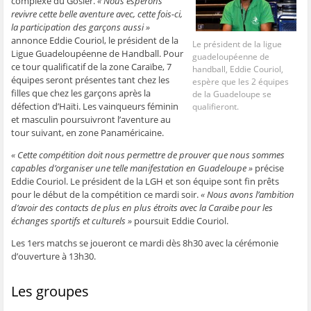
complexe du Gosier.
« Nous espérons
ê
t
ê
e
f
revivre cette belle aventure avec, cette fois-ci,
t
r
t
)
e
r
e
r
n
la participation des garçons aussi »
e
)
e
ê
annonce Eddie Couriol, le président de la
)
)
t
Le président de la ligue
r
Ligue Guadeloupéenne de Handball. Pour
guadeloupéenne de
e
)
ce tour qualificatif de la zone Caraïbe, 7
handball, Eddie Couriol,
équipes seront présentes tant chez les
espère que les 2 équipes
filles que chez les garçons après la
de la Guadeloupe se
défection d’Haïti. Les vainqueurs féminin
qualifieront.
et masculin poursuivront l’aventure au
tour suivant, en zone Panaméricaine.
« Cette compétition doit nous permettre de prouver que nous sommes
capables d’organiser une telle manifestation en Guadeloupe »
précise
Eddie Couriol. Le président de la LGH et son équipe sont fin prêts
pour le début de la compétition ce mardi soir.
« Nous avons l’ambition
d’avoir des contacts de plus en plus étroits avec la Caraïbe pour les
échanges sportifs et culturels »
poursuit Eddie Couriol.
Les 1ers matchs se joueront ce mardi dès 8h30 avec la cérémonie
d’ouverture à 13h30.
Les groupes