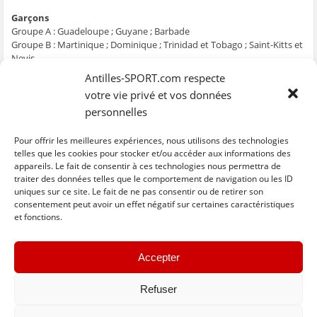
Garçons
Groupe A : Guadeloupe ; Guyane ; Barbade
Groupe B : Martinique ; Dominique ; Trinidad et Tobago ; Saint-Kitts et
Nevis
Antilles-SPORT.com respecte
Filles
Groupe C : Martinique ; Guyane ; Barbade ; Saint-Kitts et Nevis
votre vie privé et vos données
Groupe D : Guadeloupe ; Dominique ; Trinidad et Tobago
personnelles
Les 2 premiers de chaque groupe seront qualifiés pour les demi-
Pour offrir les meilleures expériences, nous utilisons des technologies
finales croisées.
telles que les cookies pour stocker et/ou accéder aux informations des
appareils. Le fait de consentir à ces technologies nous permettra de
traiter des données telles que le comportement de navigation ou les ID
uniques sur ce site. Le fait de ne pas consentir ou de retirer son
C
C
C
C
C
l
l
l
l
l
consentement peut avoir un effet négatif sur certaines caractéristiques
i
i
i
i
i
et fonctions.
q
q
q
q
q
u
u
u
u
u
e
e
e
e
e
z
z
z
z
z
« Previous
Next »
p
p
p
p
p
Accepter
o
o
o
o
o
u
u
u
u
u
r
r
r
r
r
p
p
p
p
e
Refuser
a
a
a
a
n
r
r
r
r
v
t
t
t
t
o