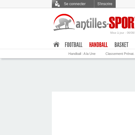
Se connecter
S'inscrire
Mise à jour - 06/08
.
FOOTBALL
HANDBALL
BASKET
Handball : A la Une
Classement Prénat.