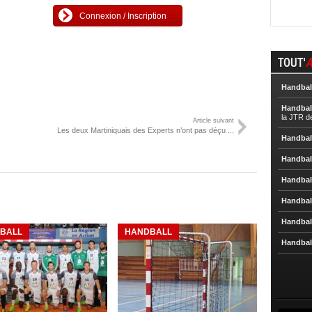
Connexion / Inscription
TOUT'
A
Handbal
Handbal
la JTR d
Article suivant
Les deux Martiniquais des Experts n’ont pas déçu ...
Handbal
Handbal
Handbal
Handbal
Handbal
BALL
HANDBALL
Handbal