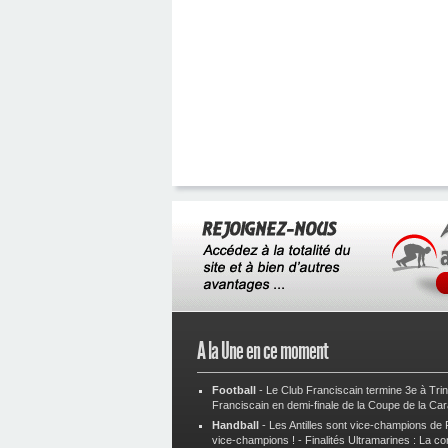
A la Une en ce moment
Football
-
Le Club Franciscain termine 3e à Tri
Franciscain en demi-finale de la Coupe de la Ca
Handball
-
Les Antilles sont vice-champions de
vice-champions !
-
Finalités Ultramarines : La co