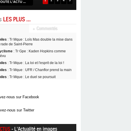
1
2
3
4
5
OUTE L'ACTU ...
es
LES PLUS ...
+ Commentés
oiles
: Tr Mque : Loïs Mas double la mise dans
 rade de Saint-Pierre
yclisme
: Tr Gpe : Kaden Hopkins comme
révu
oiles
: Tr Mque : La loi et l'esprit de la loi !
oiles
: Tr Mque : UFR / Chanflor prend la main
oiles
: Tr Mque : Le duel se poursuit
vez-nous sur Facebook
vez-nous sur Twitter
CTUS
- L'Actualité en images