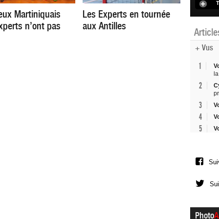
T
eux Martiniquais
Les Experts en tournée
xperts n’ont pas
aux Antilles
Articl
+ Vus
1
V
la
2
C
p
3
V
4
V
5
V
Sui
Sui
Photo
A