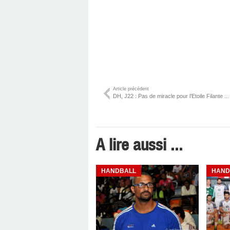
Article précédent
DH, J22 : Pas de miracle pour l’Etoile Filante ...
A lire aussi ...
HANDBALL
HAND