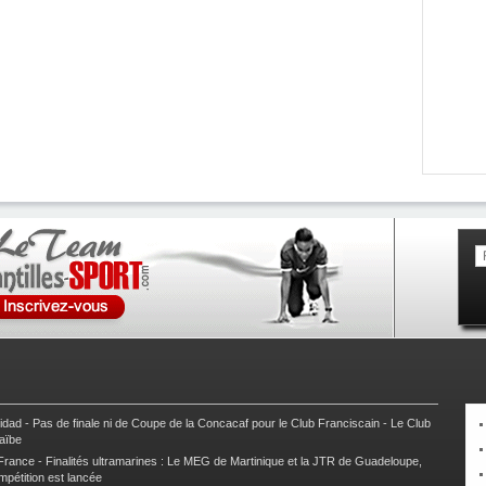
nidad
-
Pas de finale ni de Coupe de la Concacaf pour le Club Franciscain
-
Le Club
raïbe
 France
-
Finalités ultramarines : Le MEG de Martinique et la JTR de Guadeloupe,
mpétition est lancée