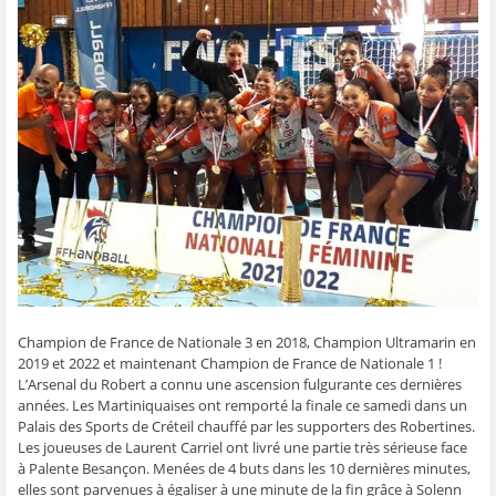
t
t
t
t
o
a
a
a
a
y
g
g
g
g
e
e
e
e
e
r
r
r
r
r
p
s
s
s
s
a
u
u
u
u
r
r
r
r
r
e
F
T
W
S
-
a
w
h
k
m
c
i
a
y
a
e
t
t
p
i
b
t
s
e
l
o
e
A
(
à
o
r
p
o
u
k
(
p
u
n
(
o
(
v
a
o
u
o
r
m
u
v
u
e
i
v
r
v
d
(
r
e
r
a
o
e
d
e
n
u
d
a
d
s
v
a
n
a
u
r
n
s
n
n
e
s
u
s
e
d
Champion de France de Nationale 3 en 2018, Champion Ultramarin en
u
n
u
n
a
n
e
n
o
n
2019 et 2022 et maintenant Champion de France de Nationale 1 !
e
n
e
u
s
L’Arsenal du Robert a connu une ascension fulgurante ces dernières
n
o
n
v
u
o
u
o
e
n
années. Les Martiniquaises ont remporté la finale ce samedi dans un
u
v
u
l
e
Palais des Sports de Créteil chauffé par les supporters des Robertines.
v
e
v
l
n
e
l
e
e
o
Les joueuses de Laurent Carriel ont livré une partie très sérieuse face
l
l
l
f
u
à Palente Besançon. Menées de 4 buts dans les 10 dernières minutes,
l
e
l
e
v
e
f
e
n
e
elles sont parvenues à égaliser à une minute de la fin grâce à Solenn
f
e
f
ê
l