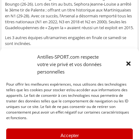
e
n
e
t
l
Boungo (26-26). Lors des tirs au buts, Sephora Jeanne-Louise a arrêté
n
ê
n
r
e
le 3ème tir de Palente ; offrant un titre historique aux Martiniquaises
ê
t
ê
e
f
t
r
t
)
e
en N1 (29-28). Avec ce succès, l’Arsenal a désormais remporté tous les
r
e
r
n
titres nationaux (N1 en 2022, N3 en 2018 et N2 en 2000). Seules les
e
)
e
ê
)
)
t
Guadeloupéennes de « Zayen la » avaient réussi un tel exploit en 2015.
r
e
)
Les 3 autres équipes ultramarines engagées en finale ce samedi se
sont inclinées.
Le 04/06 (Finales championnats de France)
Antilles-SPORT.com respecte
Finale N3M ; ASUP (Guadeloupe) /
Prade le Lez HB
: 20 – 27
votre vie privé et vos données
Finale N2F ; Intrépide (Guadeloupe) /
HB Saint-Etienne
: 19 – 32
personnelles
Finale N2M ; Case-Cressonière (Réunion) /
Vénissieux HB
: 25 – 31
Finale N1F ;
Arsenal (Martinique)
/ Palente Besançon HB : 29 – 28
Pour offrir les meilleures expériences, nous utilisons des technologies
(tirs au but)
telles que les cookies pour stocker et/ou accéder aux informations des
appareils. Le fait de consentir à ces technologies nous permettra de
traiter des données telles que le comportement de navigation ou les ID
uniques sur ce site. Le fait de ne pas consentir ou de retirer son
C
C
C
C
C
l
l
l
l
l
consentement peut avoir un effet négatif sur certaines caractéristiques
i
i
i
i
i
et fonctions.
q
q
q
q
q
u
u
u
u
u
e
e
e
e
e
z
z
z
z
z
« Previous
Next »
p
p
p
p
p
Accepter
o
o
o
o
o