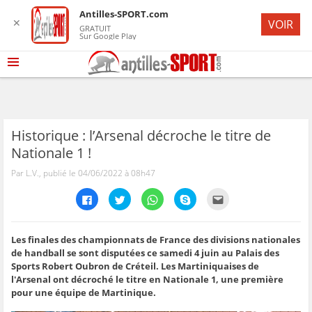
Antilles-SPORT.com
✕
VOIR
GRATUIT
Sur Google Play
Historique : l’Arsenal décroche le titre de
Nationale 1 !
Par L.V., publié le 04/06/2022 à 08h47
C
C
C
C
C
l
l
l
l
l
i
i
i
i
i
q
q
q
q
q
u
u
u
u
u
e
e
e
e
e
Les finales des championnats de France des divisions nationales
z
z
z
z
z
de handball se sont disputées ce samedi 4 juin au Palais des
p
p
p
p
p
o
o
o
o
o
Sports Robert Oubron de Créteil. Les Martiniquaises de
u
u
u
u
u
l'Arsenal ont décroché le titre en Nationale 1, une première
r
r
r
r
r
p
p
p
p
e
pour une équipe de Martinique.
a
a
a
a
n
r
r
r
r
v