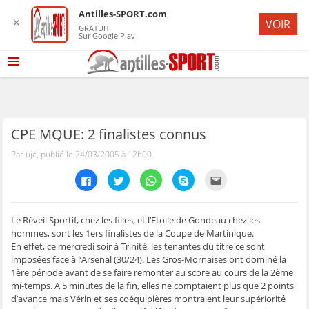
Antilles-SPORT.com
✕
VOIR
GRATUIT
Sur Google Play
CPE MQUE: 2 finalistes connus
Par ujc, publié le 24/03/2005 à 12h00
C
C
C
C
C
l
l
l
l
l
i
i
i
i
i
q
q
q
q
q
u
u
u
u
u
e
e
e
e
e
Le Réveil Sportif, chez les filles, et l’Etoile de Gondeau chez les
z
z
z
z
z
hommes, sont les 1ers finalistes de la Coupe de Martinique.
p
p
p
p
p
o
o
o
o
o
En effet, ce mercredi soir à Trinité, les tenantes du titre ce sont
u
u
u
u
u
imposées face à l’Arsenal (30/24). Les Gros-Mornaises ont dominé la
r
r
r
r
r
p
p
p
p
e
1ère période avant de se faire remonter au score au cours de la 2ème
a
a
a
a
n
r
r
r
r
v
mi-temps. A 5 minutes de la fin, elles ne comptaient plus que 2 points
t
t
t
t
o
d’avance mais Vérin et ses coéquipières montraient leur supériorité
a
a
a
a
y