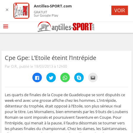
Antilles-SPORT.com
✕
VOIR
GRATUIT
Sur Google Play
Cpe Gpe: L’Etoile éteint l’Intrépide
Par O.R., publié le 18/03/2013 à 12h00
C
C
C
C
C
l
l
l
l
l
i
i
i
i
i
q
q
q
q
q
u
u
u
u
u
e
e
e
e
e
Les quarts de finales de la Coupe de Guadeloupe se sont disputés ce
z
z
z
z
z
week-end avec une grosse affiche chez les hommes. L’Intrépide,
p
p
p
p
p
o
o
o
o
o
détenteur du trophée, était opposé à l’Etoile, son plus sérieux rival
u
u
u
u
u
pour le titre. Les Mornaliens, bien emmenés par les 9 buts de Loubens
r
r
r
r
r
p
p
p
p
e
Romain se sont imposés et poursuivent l’aventure en Coupe. Pour
a
a
a
a
n
r
r
r
r
v
l’Intrépide, qui menait à la pause, il faudra désormais se tourner vers
t
t
t
t
o
les phases finales du championnat. Chez les dames, les Saintannaises,
a
a
a
a
y