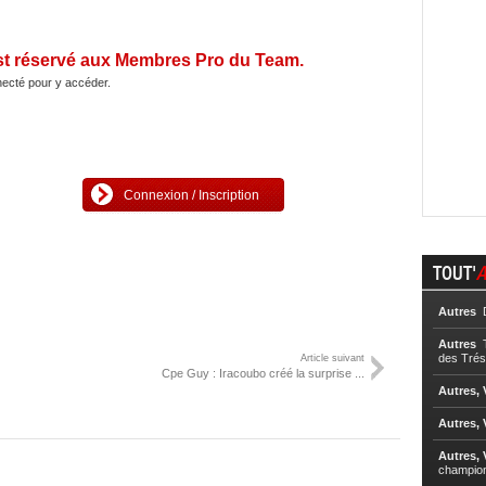
st réservé aux Membres Pro du Team.
ecté pour y accéder.
Connexion / Inscription
TOUT'
A
Autres
D
Autres
T
des Trés
Article suivant
Cpe Guy : Iracoubo créé la surprise ...
Autres, 
Autres, 
Autres, 
champio