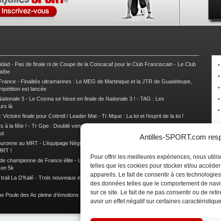
nidad
-
Pas de finale ni de Coupe de la Concacaf pour le Club Franciscain
-
Le Club
raïbe
 France
-
Finalités ultramarines : Le MEG de Martinique et la JTR de Guadeloupe,
mpétition est lancée
ationale 3
-
Le Cosma se hisse en finale de Nationale 3 !
-
TAG : Les
urs là
 Victoire finale pour Cottrell / Leader Mat
-
Tr Mque : La loi et l’esprit de la loi !
 à la fête !
-
Tr Gpe : Doublé vendéen sur l’étape des Mamelles
-
Tr Gpe :
ut
Antilles-SPORT.com respe
couronne au MRT
-
L’équipage Nègre – Gérard remporte le 9e rallye du Pays Marie-
MRT !
Pour offrir les meilleures expériences, nous util
 de championne de France élite
-
Un semi marathon sous le signe de la chaleur et
telles que les cookies pour stocker et/ou accéde
son 5k
appareils. Le fait de consentir à ces technologies
rail La D’Kalé
-
Trois nouveaux et un habitué au palmarès du Trail des Trésors
-
des données telles que le comportement de navi
sur ce site. Le fait de ne pas consentir ou de re
e Poule des As pleine d’émotions !
-
Images de la Woulib 113 X-Trem
avoir un effet négatif sur certaines caractéristique