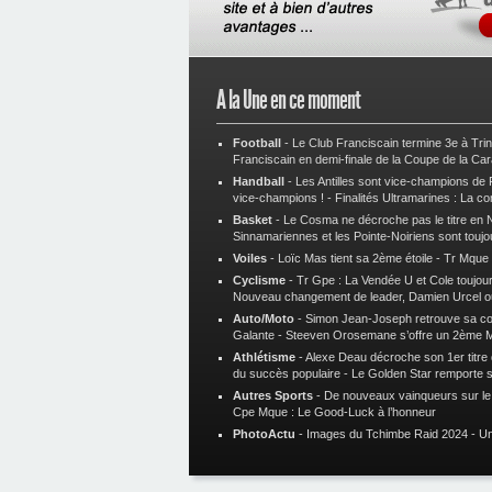
A la Une en ce moment
Football
-
Le Club Franciscain termine 3e à Tri
Franciscain en demi-finale de la Coupe de la Ca
Handball
-
Les Antilles sont vice-champions de
vice-champions !
-
Finalités Ultramarines : La co
Basket
-
Le Cosma ne décroche pas le titre en N
Sinnamariennes et les Pointe-Noiriens sont toujo
Voiles
-
Loïc Mas tient sa 2ème étoile
-
Tr Mque :
Cyclisme
-
Tr Gpe : La Vendée U et Cole toujours
Nouveau changement de leader, Damien Urcel o
Auto/Moto
-
Simon Jean-Joseph retrouve sa 
Galante
-
Steeven Orosemane s’offre un 2ème 
Athlétisme
-
Alexe Deau décroche son 1er titre
du succès populaire
-
Le Golden Star remporte 
Autres Sports
-
De nouveaux vainqueurs sur le t
Cpe Mque : Le Good-Luck à l’honneur
PhotoActu
-
Images du Tchimbe Raid 2024
-
Un