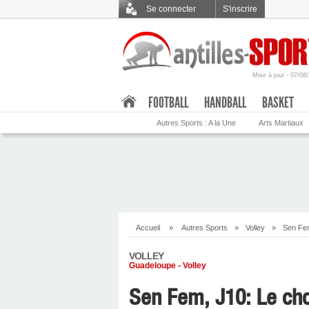
Se connecter
S'inscrire
Mise à jour - 07/08
.
FOOTBALL
HANDBALL
BASKET
Autres Sports : A la Une
Arts Martiaux
Accueil
»
Autres Sports
»
Volley
»
Sen Fem
VOLLEY
Guadeloupe - Volley
Sen Fem, J10: Le cho