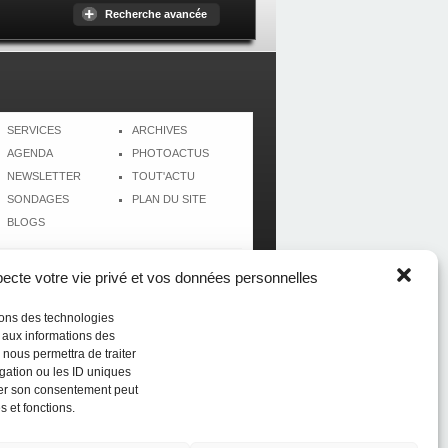
Recherche avancée
SERVICES
ARCHIVES
AGENDA
PHOTOACTUS
NEWSLETTER
TOUT'ACTU
SONDAGES
PLAN DU SITE
BLOGS
cte votre vie privé et vos données personnelles
isons des technologies
r aux informations des
 nous permettra de traiter
gation ou les ID uniques
tirer son consentement peut
s et fonctions.