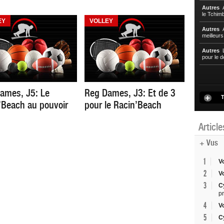
Autres
A
le Tchim
EY
VOLLEY
Autres
A
meilleur
Autres
L
pour le d
ames, J5: Le
Reg Dames, J3: Et de 3
T
’Beach au pouvoir
pour le Racin’Beach
Articl
+ Vus
1
V
2
V
3
C
p
4
V
5
C