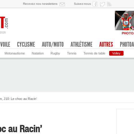
Recevez nos newsletters
Suivez-nous
/2026
PHOTO
VOILE
CYCLISME
AUTO/MOTO
ATHLÉTISME
AUTRES
PHOTOA
Motonautisme
Natation
Rugby
Tennis
Tennis de table
Volley
, J10: Le choc au Racin’
c au Racin’