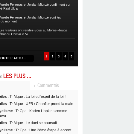
sur la Zwel à Baroudè
urélie Ferreras et Jordan Mionzé confirment sur
bé Raid Ultra
Autres
Fleurentdidier et Vaitilingom
Caps
urélie Ferreras et Jordan Mionzé sont les
s du moment
Autres
Maria Guzman et Lionel Fontai
de la Drive 2024
es traileurs ont rendez-vous au Morne-Rouge
ébut du Chimin la Vi
Autres
Maud Rochai et David Nancy s’
D’Kalé
1
2
3
4
5
OUTE L'ACTU ...
es
LES PLUS ...
+ Commentés
oiles
: Tr Mque : La loi et l'esprit de la loi !
oiles
: Tr Mque : UFR / Chanflor prend la main
yclisme
: Tr Gpe : Kaden Hopkins comme
révu
oiles
: Tr Mque : Le duel se poursuit
yclisme
: Tr Gpe : Une 2ème étape à accent