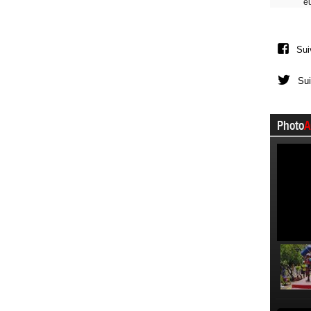
e
Sui
Sui
Photo
A