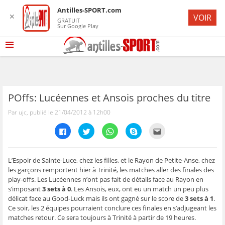
Antilles-SPORT.com
✕
VOIR
GRATUIT
Sur Google Play
POffs: Lucéennes et Ansois proches du titre
Par ujc, publié le 21/04/2012 à 12h00
C
C
C
C
C
l
l
l
l
l
i
i
i
i
i
q
q
q
q
q
u
u
u
u
u
e
e
e
e
e
L’Espoir de Sainte-Luce, chez les filles, et le Rayon de Petite-Anse, chez
z
z
z
z
z
les garçons remportent hier à Trinité, les matches aller des finales des
p
p
p
p
p
o
o
o
o
o
play-offs. Les Lucéennes n’ont pas fait de détails face au Rayon en
u
u
u
u
u
s’imposant
3 sets à 0
. Les Ansois, eux, ont eu un match un peu plus
r
r
r
r
r
p
p
p
p
e
délicat face au Good-Luck mais ils ont gagné sur le score de
3 sets à 1
.
a
a
a
a
n
r
r
r
r
v
Ce soir, les 2 équipes pourraient conclure ces finales en s’adjugeant les
t
t
t
t
o
matches retour. Ce sera toujours à Trinité à partir de 19 heures.
a
a
a
a
y