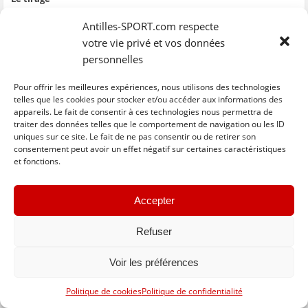
g
g
g
g
e
e
e
e
e
r
Filles :
r
r
r
r
p
Eveil / Rayon et Good-Luck / Espoir
Antilles-SPORT.com respecte
s
s
s
s
a
u
u
u
u
r
votre vie privé et vos données
r
r
r
r
e
Garçons :
F
T
W
S
-
personnelles
a
w
h
k
m
Good-Luck / RC Arlésien et Eveil / Rayon
c
i
a
y
a
e
t
t
p
i
b
t
s
e
l
Pour offrir les meilleures expériences, nous utilisons des technologies
C
C
C
C
C
o
e
A
(
à
l
l
l
l
l
telles que les cookies pour stocker et/ou accéder aux informations des
o
r
p
o
u
i
i
i
i
i
k
(
p
u
n
appareils. Le fait de consentir à ces technologies nous permettra de
q
q
q
q
q
(
o
(
v
a
u
u
u
u
u
traiter des données telles que le comportement de navigation ou les ID
o
u
o
r
m
e
e
e
e
e
u
v
u
e
i
uniques sur ce site. Le fait de ne pas consentir ou de retirer son
z
z
z
z
z
v
r
v
d
(
« Previous
Next »
p
p
p
p
p
consentement peut avoir un effet négatif sur certaines caractéristiques
r
e
r
a
o
o
o
o
o
o
e
d
e
n
u
et fonctions.
u
u
u
u
u
d
a
d
s
v
r
r
r
r
r
a
n
a
u
r
p
p
p
p
e
n
s
n
n
e
a
a
a
a
n
s
u
s
e
d
r
r
r
r
v
u
n
u
n
a
Accepter
t
t
t
t
o
n
e
n
o
n
a
a
a
a
y
e
n
e
u
s
g
g
g
g
e
n
o
n
v
u
e
e
e
e
r
Refuser
o
u
o
e
n
Basculer vers la version complète du site
r
r
r
r
p
u
v
u
l
e
s
s
s
s
a
v
e
v
l
n
u
u
u
u
r
e
l
e
e
o
r
r
r
r
e
Voir les préférences
l
l
l
f
u
F
T
W
S
-
l
e
l
e
v
a
w
h
k
m
e
f
e
n
e
c
i
a
y
a
f
e
f
ê
l
Politique de cookies
Politique de confidentialité
e
t
t
p
i
e
n
e
t
l
b
t
s
e
l
n
ê
n
r
e