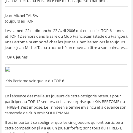
g
g
g
g
e
Jean-Michel Talba et Fabrice Elie-dit-Cosaque son dauphin.
e
e
e
e
r
r
r
r
r
p
s
s
s
s
a
u
u
u
u
r
Jean-Michel TALBA,
r
r
r
r
e
toujours au TOP
F
T
W
S
-
a
w
h
k
m
c
i
a
y
a
Les samedi 22 et dimanche 23 Avril 2006 ont eu lieu les TOP 6 jeunes
e
t
t
p
i
b
t
s
e
l
et TOP 12 seniors dans la salle du Club Franciscain (stade du François).
o
e
A
(
à
Kris Bertome l’a emporté chez les jeunes. Chez les seniors le toujours
o
r
p
o
u
k
(
p
u
n
jeune, Jean-Michel Talba a accroché un nouveau titre à son palmarès…
(
o
(
v
a
o
u
o
r
m
TOP 6 jeunes
u
v
u
e
i
v
r
v
d
(
r
e
r
a
o
e
d
e
n
u
d
a
d
s
v
a
n
a
u
r
n
s
n
n
e
Kris Bertome vainqueur du TOP 6
s
u
s
e
d
u
n
u
n
a
n
e
n
o
n
e
n
e
u
s
En l’absence des meilleurs joueurs de cette catégorie retenus pour
n
o
n
v
u
o
u
o
e
n
participer au TOP 12 seniors, c’et sans surprise que Kris BERTOME du
u
v
u
l
e
THREE-T s’est imposé. Le Trinitéen a termié invaincu et a devancé son
v
e
v
l
n
e
l
e
e
o
camarade de club Amir SOULEYMAN.
l
l
l
f
u
l
e
l
e
v
e
f
e
n
e
Il est important se souligner que les cinq joueurs qui ont participé à
f
e
f
ê
l
cette compétition (il y a eu un joueur forfait) sont tous du THREE-T,
e
n
e
t
l
n
ê
n
r
e