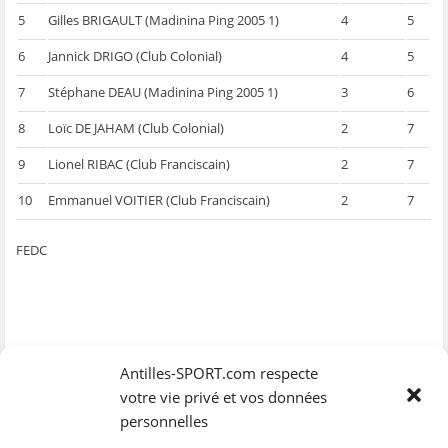
5
Gilles BRIGAULT (Madinina Ping 2005 1)
4
5
6
Jannick DRIGO (Club Colonial)
4
5
7
Stéphane DEAU (Madinina Ping 2005 1)
3
6
8
Loïc DE JAHAM (Club Colonial)
2
7
9
Lionel RIBAC (Club Franciscain)
2
7
10
Emmanuel VOITIER (Club Franciscain)
2
7
FEDC
Antilles-SPORT.com respecte
votre vie privé et vos données
personnelles