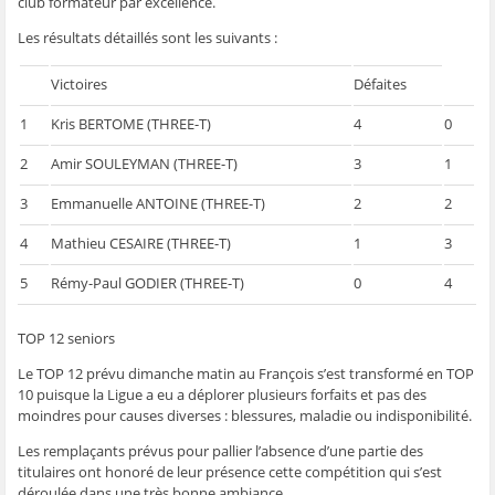
club formateur par excellence.
ê
t
ê
e
f
t
r
t
)
e
Les résultats détaillés sont les suivants :
r
e
r
n
e
)
e
ê
)
)
t
r
Victoires
Défaites
e
)
1
Kris BERTOME (THREE-T)
4
0
2
Amir SOULEYMAN (THREE-T)
3
1
3
Emmanuelle ANTOINE (THREE-T)
2
2
4
Mathieu CESAIRE (THREE-T)
1
3
5
Rémy-Paul GODIER (THREE-T)
0
4
TOP 12 seniors
Le TOP 12 prévu dimanche matin au François s’est transformé en TOP
10 puisque la Ligue a eu a déplorer plusieurs forfaits et pas des
moindres pour causes diverses : blessures, maladie ou indisponibilité.
Les remplaçants prévus pour pallier l’absence d’une partie des
titulaires ont honoré de leur présence cette compétition qui s’est
déroulée dans une très bonne ambiance.