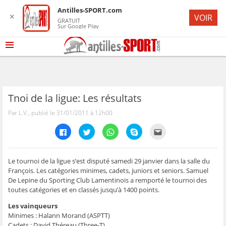
Antilles-SPORT.com
✕
VOIR
GRATUIT
Sur Google Play
Tnoi de la ligue: Les résultats
Par L.V., publié le 31/01/2011 à 12h00
C
C
C
C
C
l
l
l
l
l
i
i
i
i
i
q
q
q
q
q
u
u
u
u
u
e
e
e
e
e
Le tournoi de la ligue s’est disputé samedi 29 janvier dans la salle du
z
z
z
z
z
François. Les catégories minimes, cadets, juniors et seniors. Samuel
p
p
p
p
p
o
o
o
o
o
De Lepine du Sporting Club Lamentinois a remporté le tournoi des
u
u
u
u
u
toutes catégories et en classés jusqu’à 1400 points.
r
r
r
r
r
p
p
p
p
e
a
a
a
a
n
Les vainqueurs
r
r
r
r
v
t
t
t
t
o
Minimes : Halann Morand (ASPTT)
a
a
a
a
y
Cadets : David Théreau (Three-T)