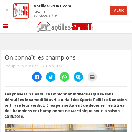
Antilles-SPORT.com
✕
VOIR
GRATUIT
Sur Google Play
On connaît les champions
Par ujc, publié le 03/05/2016 à 01h21
C
C
C
C
C
l
l
l
l
l
i
i
i
i
i
q
q
q
q
q
u
u
u
u
u
e
e
e
e
e
Les phases finales du championnat individuel qui se sont
z
z
z
z
z
déroulées le samedi 30 avril au Hall des Sports Pellière Donatien
p
p
p
p
p
o
o
o
o
o
ont livré leur verdict. Elles permettaient de décerner les titres
u
u
u
u
u
de Champions et Championnes de Martinique pour la saison
r
r
r
r
r
p
p
p
p
e
2015/2016.
a
a
a
a
n
r
r
r
r
v
t
t
t
t
o
a
a
a
a
y