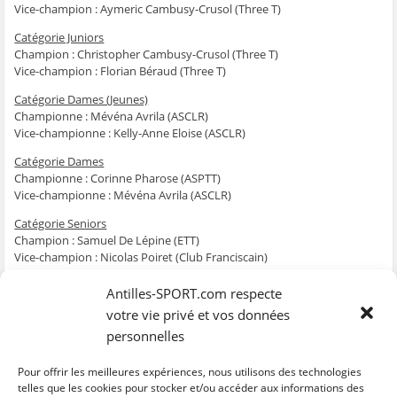
Vice-champion : Aymeric Cambusy-Crusol (Three T)
Catégorie Juniors
Champion : Christopher Cambusy-Crusol (Three T)
Vice-champion : Florian Béraud (Three T)
Catégorie Dames (Jeunes)
Championne : Mévéna Avrila (ASCLR)
Vice-championne : Kelly-Anne Eloise (ASCLR)
Catégorie Dames
Championne : Corinne Pharose (ASPTT)
Vice-championne : Mévéna Avrila (ASCLR)
Catégorie Seniors
Champion : Samuel De Lépine (ETT)
Vice-champion : Nicolas Poiret (Club Franciscain)
Antilles-SPORT.com respecte
Jeudi 5 et vendredi 6 mai 2016 auront lieu la 11ème édition du
votre vie privé et vos données
Championnat par Equipes Antilles-Guyane de la Martinique au Hall
personnelles
des sports Pellière Donatien.
Pour offrir les meilleures expériences, nous utilisons des technologies
telles que les cookies pour stocker et/ou accéder aux informations des