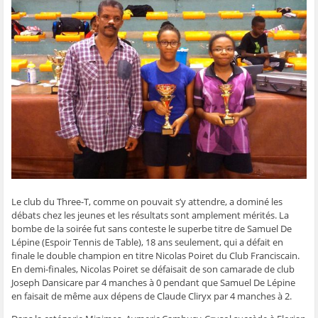
g
g
g
g
e
e
e
e
e
r
r
r
r
r
p
s
s
s
s
a
u
u
u
u
r
r
r
r
r
e
F
T
W
S
-
a
w
h
k
m
c
i
a
y
a
e
t
t
p
i
b
t
s
e
l
o
e
A
(
à
o
r
p
o
u
k
(
p
u
n
(
o
(
v
a
o
u
o
r
m
u
v
u
e
i
v
r
v
d
(
r
e
r
a
o
e
d
e
n
u
d
a
d
s
v
a
n
a
u
r
n
s
n
n
e
s
u
s
e
d
Le club du Three-T, comme on pouvait s’y attendre, a dominé les
u
n
u
n
a
n
e
n
o
n
débats chez les jeunes et les résultats sont amplement mérités. La
e
n
e
u
s
bombe de la soirée fut sans conteste le superbe titre de Samuel De
n
o
n
v
u
o
u
o
e
n
Lépine (Espoir Tennis de Table), 18 ans seulement, qui a défait en
u
v
u
l
e
finale le double champion en titre Nicolas Poiret du Club Franciscain.
v
e
v
l
n
e
l
e
e
o
En demi-finales, Nicolas Poiret se défaisait de son camarade de club
l
l
l
f
u
Joseph Dansicare par 4 manches à 0 pendant que Samuel De Lépine
l
e
l
e
v
e
f
e
n
e
en faisait de même aux dépens de Claude Cliryx par 4 manches à 2.
f
e
f
ê
l
e
n
e
t
l
n
ê
n
r
e