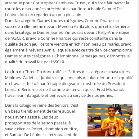
attendue pour Christopher Cambusy-Crusol, qui s’était fait barrer la
route les deux années précédentes par l’intouchable Samuel De
Lépine dont on reparlera un peu plus loin.
Dans la catégorie Dames toutes catégories, Corinne Pharose se
succède à elle-même devant Mévéna Avrila alors que cette dernière,
dans la catégorie Dames Jeunes, s’imposait devant Kelly-Anne Eloïse
de l’ASCLR. Bravo à Corinne Pharose qui reste constante dans la
qualité de son jeu : ce titre viendra enrichir son beau palmarès. Bravo
également à Mévéna Avrila, laquelle avec ce titre de vice-championne
Dames toutes catégories + Championne Dames Jeunes, démontre la
qualité du travail fait par l’ASCLR.
Le club du Three-T a donc raflé les 3 titres des catégories masculines
Minimes, Cadets et Juniors ce qui, une fois de plus démontre la qualité
du travail effectué par l’équipe dirigeante constituée du Président
Léonard Bertome et de l’homme de terrain qu’est Fred Michanol,
travailleur infatigable et bénévole au service de nos jeunes.
Dans la catégorie reine des Seniors, c’est
un beau tremblement de terre auquel
nous avons assisté. Les deux
protagonistes de la saison passée, à
savoir Nicolas Poiret, champion en titre,
et Samuel De Lépine se retrouvaient de