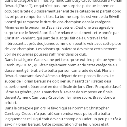
Dans la catégorie Minimes, Aymeric Cambusy-Crusol succède à Florian
ê
t
ê
e
f
Béraud (Three T), ce qui n’est pas une surprise puisque le premier
t
r
t
)
e
r
e
r
n
occupait la tête du classement général de sa catégorie et partait donc
e
)
e
ê
favori pour remporter le titre. La bonne surprise est venue du Réveil
)
)
t
r
Sportif qui remporte le titre de vice-champion dans la catégorie
e
)
Minimes en la personne d’Evan Salpétrier. C’est une très agréable
surprise car le Réveil Sportif a été relancé seulement cette année par
Christian Pendant, qui part de 0, et qui fait déjà un travail très
intéressant auprès des jeunes comme on peut le voir avec cette place
de vice-champion. Les saisons qui suivront devraient certainement
voir de nouvelles pousses s’affirmer dans ce club.
Dans la catégorie Cadets, une petite surprise eut lieu puisque Aymeric
Cambusy-Crusol, qui était également premier de cette catégorie au
classement général, a été battu par son camarade de club Florian
Béraud, pourtant classé 4ème au départ de ces phases finales. Le
succès de Florian Béraud ne doit rien au hasard car il s’était déjà
superbement débarrassé en demi-finale de Joris Clerc-François (classé
3ème au général) par 3 manches à 0 avant de s’imposer en finale
devant Aymeric Cambusy-Crusol sur le même score. Bravo donc à
celui-ci.
Dans la catégorie Juniors, le favori qui se nommait Christopher
Cambusy-Crusol, n’a pas raté son rendez-vous puisqu’il a battu
logiquement celui qui était devenu champion Cadet un peu plus tôt à
savoir Florian Béraud. Cette consécration chez les Juniors était