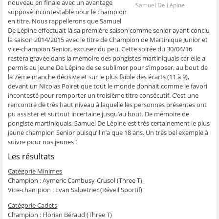
nouveau en finale avec un avantage
Samuel De Lépine
supposé incontestable pour le champion
en titre. Nous rappellerons que Samuel
De Lépine effectuait là sa première saison comme senior ayant conclu
la saison 2014/2015 avec le titre de Champion de Martinique Junior et
vice-champion Senior, excusez du peu. Cette soirée du 30/04/16
restera gravée dans la mémoire des pongistes martiniquais car elle a
permis au jeune De Lépine de se sublimer pour s’imposer, au bout de
la 7ème manche décisive et sur le plus faible des écarts (11 à 9),
devant un Nicolas Poiret que tout le monde donnait comme le favori
incontesté pour remporter un troisième titre consécutif. C’est une
rencontre de très haut niveau à laquelle les personnes présentes ont
pu assister et surtout incertaine jusqu’au bout. De mémoire de
pongiste martiniquais, Samuel De Lépine est très certainement le plus
jeune champion Senior puisqu’il n’a que 18 ans. Un très bel exemple à
suivre pour nos jeunes !
Les résultats
Catégorie Minimes
Champion : Aymeric Cambusy-Crusol (Three T)
Vice-champion : Evan Salpetrier (Réveil Sportif)
Catégorie Cadets
Champion : Florian Béraud (Three T)