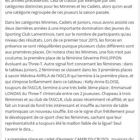
les années précédentes. Cela se traduit par exemple par des
ê
t
ê
e
f
catégories distinctes pour les Minimes et les Cadets, alors qu’on avait
t
r
t
)
e
r
e
r
n
une catégorie regroupée de ces joueurs la saison passée.
e
)
e
ê
)
)
t
r
Dans les catégories Minimes, Cadets et Juniors, nous avons assisté ces
e
deux dernières années à une importante domination des jeunes du
)
Sporting Club Lamentinois, tant sur le nombre de participants qu’au
niveau des résultats. Lors de ce premier tour 2015, les forces en
présence se sont rééquilibrées puisque plusieurs clubs différents sont
aux premières places. On notera chez les Minimes, une fois n’est pas
coutume, la première place de la féminine Séverine PHILIPPON
évoluant au Three-T. Autre signal fort concernant les féminines : dans
le tableau Juniors, 2 féminines se classent dans les 3 premières places
à savoir Mévéna AVRILA de l’ASCLR qui termine à la première place, et
qui s’impose brillamment dans ce tableau ; Kelly-Anne ELOISE,
toujours de l’ASCLR, termine à une très belle 3ème place ; Emmanuel
LONDAS du Three-T s’intercale entre ces 2 joueuses. Chapeau à trois
féminines et au club de l’ASCLR, club assez récemment ré-affilié, et qui
fait un travail de fond très intéressant et insuffle au tennis de table
martiniquais un nouveau souffle. Est-ce le signe d’un frétillement pour
le développent de ce sport chez les féminines, sachant que leur
représentativité a toujours été le maillon faible de la ligue? Seul
l’avenir le dira…
La première place en cadet d’Aymeric CAMBUSY-CRUSOL, toujours du