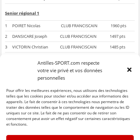
Senior régional 1
1
POIRET Nicolas
CLUB FRANCISCAIN
1960 pts
2
DANSICARE Joseph
CLUB FRANCISCAIN
1497 pts
3
VICTORIN Christian
CLUB FRANCISCAIN
1485 pts
Antilles-SPORT.com respecte
votre vie privé et vos données
personnelles
Pour offrir les meilleures expériences, nous utilisons des technologies
telles que les cookies pour stocker et/ou accéder aux informations des
appareils. Le fait de consentir à ces technologies nous permettra de
traiter des données telles que le comportement de navigation ou les ID
uniques sur ce site. Le fait de ne pas consentir ou de retirer son
C
C
C
C
C
l
l
l
l
l
consentement peut avoir un effet négatif sur certaines caractéristiques
i
i
i
i
i
et fonctions.
q
q
q
q
q
u
u
u
u
u
e
e
e
e
e
z
z
z
z
z