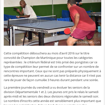
g
g
g
g
e
e
e
e
e
r
r
r
r
r
p
s
s
s
s
a
u
u
u
u
r
r
r
r
r
e
F
T
W
S
-
a
w
h
k
m
c
i
a
y
a
e
t
t
p
i
b
t
s
e
l
o
e
A
(
à
o
r
p
o
u
k
(
p
u
n
(
o
(
v
a
o
u
o
r
m
u
v
u
e
i
v
r
v
d
(
r
e
r
a
o
Cette compétition débouchera au mois d’avril 2016 sur le titre
e
d
e
n
u
d
a
d
s
v
convoité de Champion de Martinique pour toutes les catégories
a
n
a
u
r
représentées : le critérium fédéral est très prisé des pongistes car ce
n
s
n
n
e
s
u
s
e
d
type de compétition leur permet de se confronter sur un nombre de
u
n
u
n
a
n
e
n
o
n
rencontres important. Ceux qui ne sont pas préparés physiquement à
e
n
e
u
s
cette épreuve ne peuvent en aucun cas tenir la distance car il n’est pas
n
o
n
v
u
o
u
o
e
n
rare de jouer de façon cumulée 3 heures durant pendant une soirée.
u
v
u
l
e
v
e
v
l
n
La première journée du vendredi a vu évoluer les seniors de la
e
l
e
e
o
l
l
l
f
u
division Départementale 1 et 2. Les jeunes ont pris le relais le samedi
l
e
l
e
v
e
f
e
n
e
après-midi et les seniors des deux divisions régionales le samedi soir.
f
e
f
ê
l
Le nombre d’inscrits cette année est sensiblement plus important que
e
n
e
t
l
n
ê
n
r
e