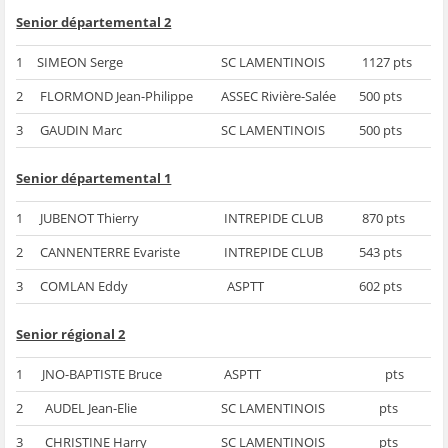
Senior départemental 2
1
SIMEON Serge
SC LAMENTINOIS
1127 pts
2
FLORMOND Jean-Philippe
ASSEC Rivière-Salée
500 pts
3
GAUDIN Marc
SC LAMENTINOIS
500 pts
Senior départemental 1
1
JUBENOT Thierry
INTREPIDE CLUB
870 pts
2
CANNENTERRE Evariste
INTREPIDE CLUB
543 pts
3
COMLAN Eddy
ASPTT
602 pts
Senior régional 2
1
JNO-BAPTISTE Bruce
ASPTT
pts
2
AUDEL Jean-Elie
SC LAMENTINOIS
pts
3
CHRISTINE Harry
SC LAMENTINOIS
pts