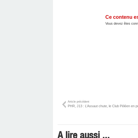
Ce contenu e
Vous devez êtes conn
Article précédent
PHR, J13 : L’Assaut chute, le Club Péléen en pro
A lire aussi ...