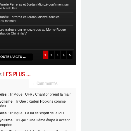
sur la Zwel à Baroudè
urélie Ferreras et Jordan Mionzé confirment sur
bé Raid Ultra
Autres
Fleurentdidier et Vaitilingom
Caps
urélie Ferreras et Jordan Mionzé sont les
s du moment
Autres
Maria Guzman et Lionel Fontai
de la Drive 2024
es traileurs ont rendez-vous au Morne-Rouge
ébut du Chimin la Vi
Autres
Maud Rochai et David Nancy s’
D’Kalé
1
2
3
4
5
OUTE L'ACTU ...
es
LES PLUS ...
+ Commentés
oiles
: Tr Mque : UFR / Chanflor prend la main
yclisme
: Tr Gpe : Kaden Hopkins comme
révu
oiles
: Tr Mque : La loi et l'esprit de la loi !
yclisme
: Tr Gpe : Une 2ème étape à accent
uropéen