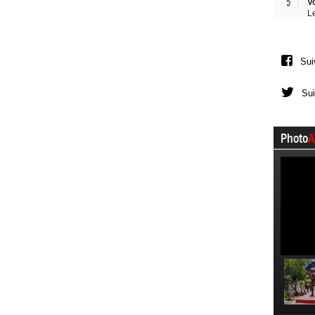
5
V
L
Sui
Sui
Photo
A