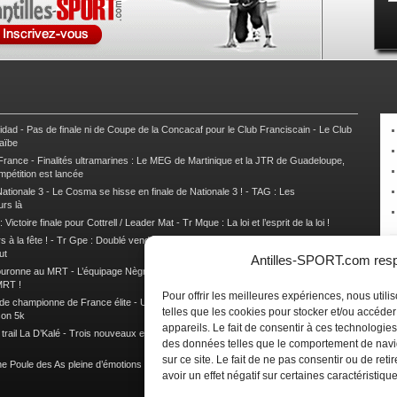
nidad
-
Pas de finale ni de Coupe de la Concacaf pour le Club Franciscain
-
Le Club
raïbe
 France
-
Finalités ultramarines : Le MEG de Martinique et la JTR de Guadeloupe,
mpétition est lancée
ationale 3
-
Le Cosma se hisse en finale de Nationale 3 !
-
TAG : Les
urs là
 Victoire finale pour Cottrell / Leader Mat
-
Tr Mque : La loi et l’esprit de la loi !
 à la fête !
-
Tr Gpe : Doublé vendéen sur l’étape des Mamelles
-
Tr Gpe :
ut
Antilles-SPORT.com respe
couronne au MRT
-
L’équipage Nègre – Gérard remporte le 9e rallye du Pays Marie-
MRT !
Pour offrir les meilleures expériences, nous util
 de championne de France élite
-
Un semi marathon sous le signe de la chaleur et
telles que les cookies pour stocker et/ou accéde
son 5k
appareils. Le fait de consentir à ces technologies
rail La D’Kalé
-
Trois nouveaux et un habitué au palmarès du Trail des Trésors
-
des données telles que le comportement de navi
sur ce site. Le fait de ne pas consentir ou de re
e Poule des As pleine d’émotions !
-
Images de la Woulib 113 X-Trem
avoir un effet négatif sur certaines caractéristique