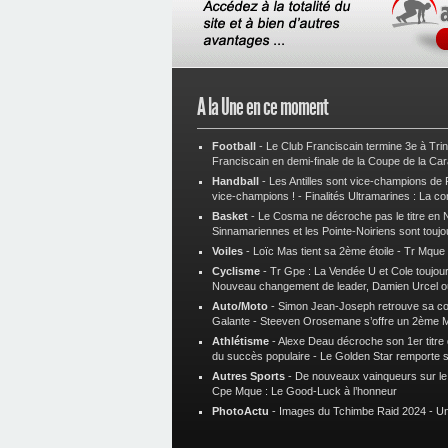
A la Une en ce moment
Football
-
Le Club Franciscain termine 3e à Tri
Franciscain en demi-finale de la Coupe de la Ca
Handball
-
Les Antilles sont vice-champions de
vice-champions !
-
Finalités Ultramarines : La co
Basket
-
Le Cosma ne décroche pas le titre en N
Sinnamariennes et les Pointe-Noiriens sont toujo
Voiles
-
Loïc Mas tient sa 2ème étoile
-
Tr Mque :
Cyclisme
-
Tr Gpe : La Vendée U et Cole toujours
Nouveau changement de leader, Damien Urcel o
Auto/Moto
-
Simon Jean-Joseph retrouve sa 
Galante
-
Steeven Orosemane s’offre un 2ème 
Athlétisme
-
Alexe Deau décroche son 1er titre
du succès populaire
-
Le Golden Star remporte 
Autres Sports
-
De nouveaux vainqueurs sur le t
Cpe Mque : Le Good-Luck à l’honneur
PhotoActu
-
Images du Tchimbe Raid 2024
-
Un