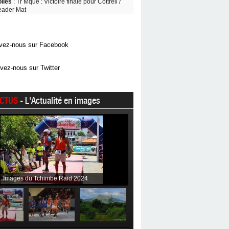
oiles
: Tr Mque : Victoire finale pour Cottrell /
eader Mat
vez-nous sur Facebook
vez-nous sur Twitter
CTUS
- L'Actualité en images
Images du Tchimbe Raid 2024