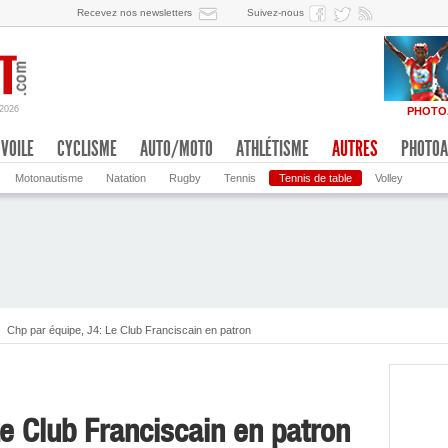
Recevez nos newsletters
Suivez-nous
/2026
PHOTO
VOILE
CYCLISME
AUTO/MOTO
ATHLÉTISME
AUTRES
PHOTOA
Motonautisme
Natation
Rugby
Tennis
Tennis de table
Volley
Chp par équipe, J4: Le Club Franciscain en patron
Le Club Franciscain en patron