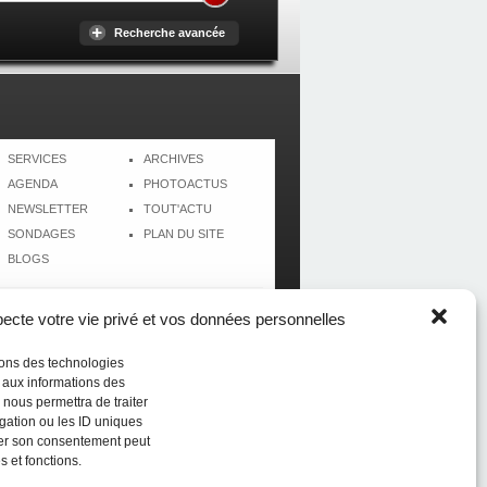
Recherche avancée
SERVICES
ARCHIVES
AGENDA
PHOTOACTUS
NEWSLETTER
TOUT'ACTU
SONDAGES
PLAN DU SITE
BLOGS
cte votre vie privé et vos données personnelles
isons des technologies
r aux informations des
 nous permettra de traiter
gation ou les ID uniques
tirer son consentement peut
s et fonctions.