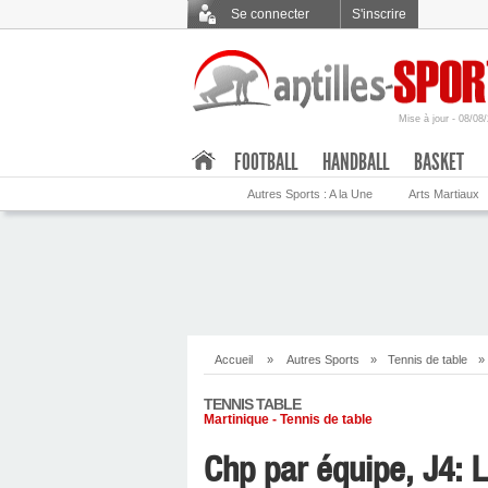
Se connecter
S'inscrire
Mise à jour - 08/08
.
FOOTBALL
HANDBALL
BASKET
Autres Sports : A la Une
Arts Martiaux
Accueil
»
Autres Sports
»
Tennis de table
»
TENNIS TABLE
Martinique - Tennis de table
Chp par équipe, J4: 