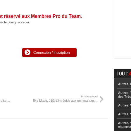
st réservé aux Membres Pro du Team.
ecté pour y accéder.
Connexion / Inscription
TOUT'
A
Autres
D
Autres
T
des Trés
Article suivant
fite ...
Exc Masc, J10: L’Intrépide aux commandes ...
Autres, 
Autres, 
Autres, 
champio