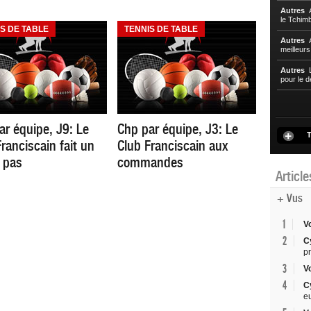
Autres
A
le Tchim
S DE TABLE
TENNIS DE TABLE
Autres
A
meilleur
Autres
L
pour le d
ar équipe, J9: Le
Chp par équipe, J3: Le
T
ranciscain fait un
Club Franciscain aux
 pas
commandes
Articl
+ Vus
1
V
2
C
p
3
V
4
C
e