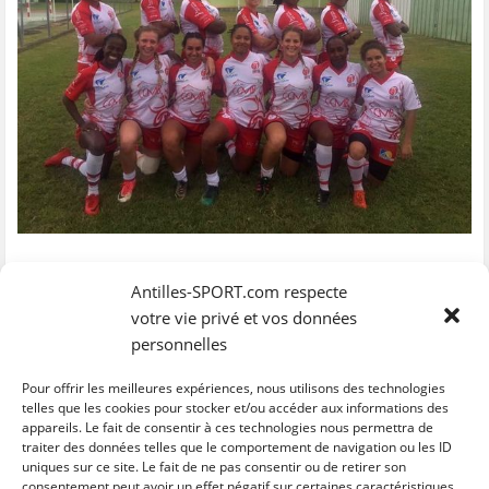
g
g
g
g
e
e
e
e
e
r
r
r
r
r
p
s
s
s
s
a
u
u
u
u
r
r
r
r
r
e
F
T
W
S
-
a
w
h
k
m
c
i
a
y
a
e
t
t
p
i
b
t
s
e
l
o
e
A
(
à
o
r
p
o
u
k
(
p
u
n
(
o
(
v
a
o
u
o
r
m
u
v
u
e
i
v
r
v
d
(
r
e
r
a
o
e
d
e
n
u
d
a
d
s
v
La fête du rugby féminin a de nouveau eu lieu au stade municipal du
a
n
a
u
r
François avec la participation de 7 équipes dont 2 venues de
Antilles-SPORT.com respecte
n
s
n
n
e
s
u
s
e
d
Guadeloupe. Dans ce tournoi à 7, les Guadeloupéennes ont fait carton
votre vie privé et vos données
u
n
u
n
a
n
e
n
o
n
plein avec la finale du Good-Luck en finale face au BRUC pour une
personnelles
e
n
e
u
s
affiche 100 % Guadeloupe (26-5). L’US Robert a pris la 3ème place en
n
o
n
v
u
o
u
o
e
n
battant les locales du RCAS 26 à 0. La Gauloise, le RCDM et l’entente
u
v
u
l
e
Pour offrir les meilleures expériences, nous utilisons des technologies
TIRC/CSMM/SNK complètent le classement.
v
e
v
l
n
telles que les cookies pour stocker et/ou accéder aux informations des
e
l
e
e
o
l
l
l
f
u
appareils. Le fait de consentir à ces technologies nous permettra de
l
e
l
e
v
traiter des données telles que le comportement de navigation ou les ID
e
f
e
n
e
f
e
f
ê
l
uniques sur ce site. Le fait de ne pas consentir ou de retirer son
C
C
C
C
C
e
n
e
t
l
l
l
l
l
l
consentement peut avoir un effet négatif sur certaines caractéristiques
n
ê
n
r
e