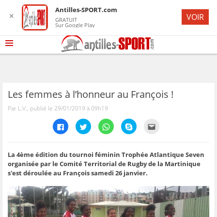
Antilles-SPORT.com
✕
VOIR
GRATUIT
Sur Google Play
Les femmes à l’honneur au François !
Par L.V., publié le 29/01/2019 à 09h19
C
C
C
C
C
l
l
l
l
l
i
i
i
i
i
q
q
q
q
q
u
u
u
u
u
e
e
e
e
e
La 4ème édition du tournoi féminin Trophée Atlantique Seven
z
z
z
z
z
organisée par le Comité Territorial de Rugby de la Martinique
p
p
p
p
p
o
o
o
o
o
s'est déroulée au François samedi 26 janvier.
u
u
u
u
u
r
r
r
r
r
p
p
p
p
e
a
a
a
a
n
r
r
r
r
v
t
t
t
t
o
a
a
a
a
y