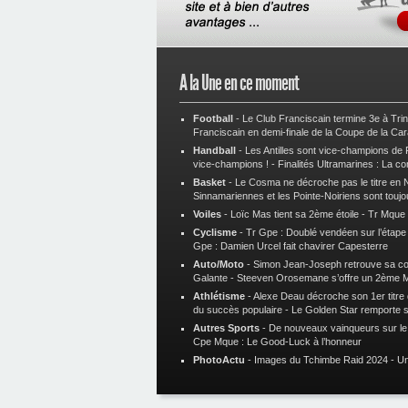
A la Une en ce moment
Football
-
Le Club Franciscain termine 3e à Tri
Franciscain en demi-finale de la Coupe de la Ca
Handball
-
Les Antilles sont vice-champions de
vice-champions !
-
Finalités Ultramarines : La co
Basket
-
Le Cosma ne décroche pas le titre en N
Sinnamariennes et les Pointe-Noiriens sont toujo
Voiles
-
Loïc Mas tient sa 2ème étoile
-
Tr Mque :
Cyclisme
-
Tr Gpe : Doublé vendéen sur l’étap
Gpe : Damien Urcel fait chavirer Capesterre
Auto/Moto
-
Simon Jean-Joseph retrouve sa 
Galante
-
Steeven Orosemane s’offre un 2ème 
Athlétisme
-
Alexe Deau décroche son 1er titre
du succès populaire
-
Le Golden Star remporte 
Autres Sports
-
De nouveaux vainqueurs sur le t
Cpe Mque : Le Good-Luck à l’honneur
PhotoActu
-
Images du Tchimbe Raid 2024
-
Un