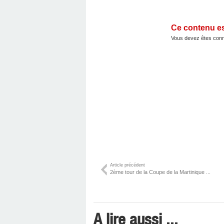
Ce contenu e
Vous devez êtes conn
Article précédent
2ème tour de la Coupe de la Martinique ...
A lire aussi ...