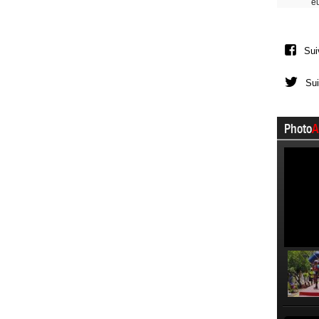
e
Sui
Sui
Photo
A