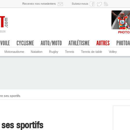
Recevez nos newsletters
Suivez-nous
/2026
PHOTO
VOILE
CYCLISME
AUTO/MOTO
ATHLÉTISME
AUTRES
PHOTOA
Motonautisme
Natation
Rugby
Tennis
Tennis de table
Volley
re ses sportifs
ses sportifs