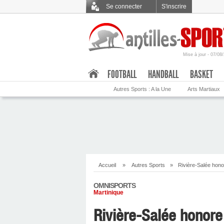
Se connecter
S'inscrire
Mise à jour - 07/08
.
FOOTBALL
HANDBALL
BASKET
Autres Sports : A la Une
Arts Martiaux
Accueil
»
Autres Sports
»
Rivière-Salée hono
OMNISPORTS
Martinique
Rivière-Salée honore 