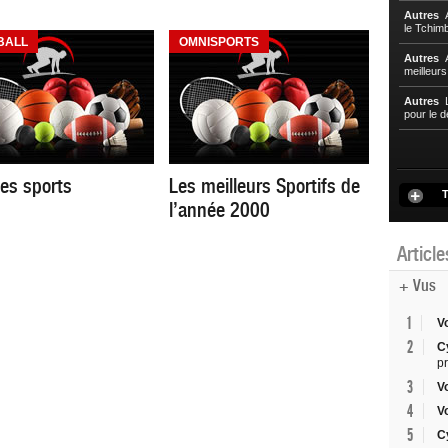
Autres
A
le Tchim
BALL
OMNISPORTS
Autres
A
meilleur
Autres
L
pour le d
des sports
Les meilleurs Sportifs de
T
l’année 2000
Articl
+ Vus
1
V
2
C
p
3
V
4
V
5
C