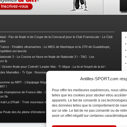
nidad
-
Pas de finale ni de Coupe de la Concacaf pour le Club Franciscain
-
Le Club
raïbe
 France
-
Finalités ultramarines : Le MEG de Martinique et la JTR de Guadeloupe,
mpétition est lancée
ationale 3
-
Le Cosma se hisse en finale de Nationale 3 !
-
TAG : Les
urs là
 Victoire finale pour Cottrell / Leader Mat
-
Tr Mque : La loi et l’esprit de la loi !
e des Mamelles
-
Tr Gpe : Nouveau changement de leader, Damien Urcel out
-
Tr
Antilles-SPORT.com respe
couronne au MRT
-
L’équipage Nègre – Gérard remporte le 9e rallye du Pays Marie-
MRT !
Pour offrir les meilleures expériences, nous util
 de championne de France élite
-
Un semi marathon sous le signe de la chaleur et
telles que les cookies pour stocker et/ou accéde
son 5k
appareils. Le fait de consentir à ces technologies
rail La D’Kalé
-
Trois nouveaux et un habitué au palmarès du Trail des Trésors
-
des données telles que le comportement de navi
sur ce site. Le fait de ne pas consentir ou de re
e Poule des As pleine d’émotions !
-
Images de la Woulib 113 X-Trem
avoir un effet négatif sur certaines caractéristique