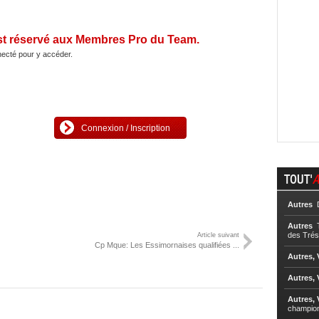
st réservé aux Membres Pro du Team.
ecté pour y accéder.
Connexion / Inscription
TOUT'
A
Autres
D
Autres
T
des Trés
Article suivant
Cp Mque: Les Essimornaises qualifiées ...
Autres, 
Autres, 
Autres, 
champio