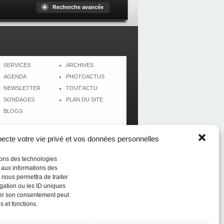
Recherche avancée
SERVICES
ARCHIVES
AGENDA
PHOTOACTUS
NEWSLETTER
TOUT'ACTU
SONDAGES
PLAN DU SITE
BLOGS
cte votre vie privé et vos données personnelles
isons des technologies
r aux informations des
 nous permettra de traiter
gation ou les ID uniques
tirer son consentement peut
s et fonctions.