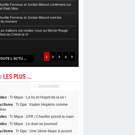
sur la Zwel à Baroudè
urélie Ferreras et Jordan Mionzé confirment sur
bé Raid Ultra
Autres
Fleurentdidier et Vaitilingom
Caps
urélie Ferreras et Jordan Mionzé sont les
s du moment
Autres
Maria Guzman et Lionel Fontai
de la Drive 2024
es traileurs ont rendez-vous au Morne-Rouge
ébut du Chimin la Vi
Autres
Maud Rochai et David Nancy s’
D’Kalé
1
2
3
4
5
OUTE L'ACTU ...
es
LES PLUS ...
+ Commentés
oiles
: Tr Mque : La loi et l'esprit de la loi !
yclisme
: Tr Gpe : Kaden Hopkins comme
révu
oiles
: Tr Mque : UFR / Chanflor prend la main
oiles
: Tr Mque : Le duel se poursuit
yclisme
: Tr Gpe : Une 2ème étape à accent