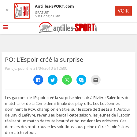
Antilles-SPORT.com
✕
VOIR
GRATUIT
Sur Google Play
PO: L’Espoir créé la surprise
Par ujc, publié le 21/04/2010 à 12h00
C
C
C
C
C
l
l
l
l
l
i
i
i
i
i
q
q
q
q
q
u
u
u
u
u
e
e
e
e
e
Les garçons de l’Espoir créé la surprise hier soir à Rivière-Salée lors du
z
z
z
z
z
match aller de la 2ème demi-finale des play-offs. Les Lucéennes
p
p
p
p
p
o
o
o
o
o
dominent le RCA, champion en titre, sur le score de
3 sets à 1
. Autour
u
u
u
u
u
de David Lefèvre, revenu au bercail cette saison, les jeunes de l’Espoir
r
r
r
r
r
p
p
p
p
e
réalisent un match de toute beauté et bousculent les Arlésiens. Ces
a
a
a
a
n
r
r
r
r
v
derniers devront trouver les solutions sous peine d’être éliminés lors
t
t
t
t
o
du match retour.
a
a
a
a
y