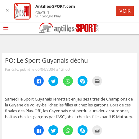
Antilles-SPORT.com
✕
VOIR
GRATUIT
Sur Google Play
PO: Le Sport Guyanais déchu
Par G.F., publié le 06/04/2004 à 12h00
C
C
C
C
C
l
l
l
l
l
i
i
i
i
i
q
q
q
q
q
u
u
u
u
u
e
e
e
e
e
Samedi le Sport Guyanais remettait en jeu ses titres de Champions de
z
z
z
z
z
la Guyane de volley-ball chez les filles et chez les garçons. Lors de ces
p
p
p
p
p
o
o
o
o
o
finales des Play-Off , les Cayennais ont perdu leurs deux couronnes,
u
u
u
u
u
battus chez les garçons par l’ASC Job et chez les filles par l’US Matoury.
r
r
r
r
r
p
p
p
p
e
a
a
a
a
n
r
r
r
r
v
C
C
C
C
C
t
t
t
t
o
l
l
l
l
l
a
a
a
a
y
i
i
i
i
i