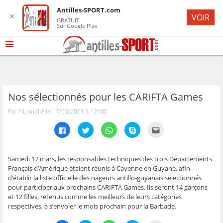
Antilles-SPORT.com
✕
VOIR
GRATUIT
Sur Google Play
Nos sélectionnés pour les CARIFTA Games
Par Fil, publié le 17/03/2001 à 12h00
C
C
C
C
C
l
l
l
l
l
i
i
i
i
i
q
q
q
q
q
u
u
u
u
u
e
e
e
e
e
Samedi 17 mars, les responsables techniques des trois Départements
z
z
z
z
z
Français d’Amérique étaient réunis à Cayenne en Guyane, afin
p
p
p
p
p
o
o
o
o
o
d’établir la liste officielle des nageurs antillo-guyanais sélectionnés
u
u
u
u
u
pour participer aux prochains CARIFTA Games. Ils seront 14 garçons
r
r
r
r
r
p
p
p
p
e
et 12 filles, retenus comme les meilleurs de leurs catégories
a
a
a
a
n
r
r
r
r
v
respectives, à s’envoler le mois prochain pour la Barbade.
t
t
t
t
o
a
a
a
a
y