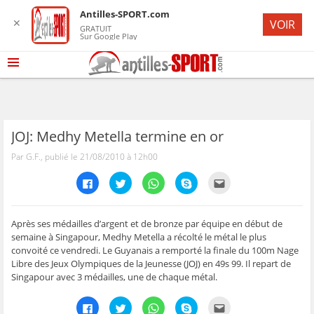
Antilles-SPORT.com
✕
VOIR
GRATUIT
Sur Google Play
JOJ: Medhy Metella termine en or
Par G.F., publié le 21/08/2010 à 12h00
C
C
C
C
C
l
l
l
l
l
i
i
i
i
i
q
q
q
q
q
u
u
u
u
u
e
e
e
e
e
Après ses médailles d’argent et de bronze par équipe en début de
z
z
z
z
z
semaine à Singapour, Medhy Metella a récolté le métal le plus
p
p
p
p
p
o
o
o
o
o
convoité ce vendredi. Le Guyanais a remporté la finale du 100m Nage
u
u
u
u
u
Libre des Jeux Olympiques de la Jeunesse (JOJ) en 49s 99. Il repart de
r
r
r
r
r
p
p
p
p
e
Singapour avec 3 médailles, une de chaque métal.
a
a
a
a
n
r
r
r
r
v
t
t
t
t
o
C
C
C
C
C
a
a
a
a
y
l
l
l
l
l