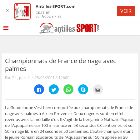
Antilles-SPORT.com
✕
VOIR
GRATUIT
Sur Google Play
Championnats de France de nage avec
palmes
Par G.L, publié le 25/03/2001 à 12h00
C
C
C
C
C
l
l
l
l
l
i
i
i
i
i
q
q
q
q
q
u
u
u
u
u
e
e
e
e
e
La Guadeloupe s’est bien comportée aux championnats de France de
z
z
z
z
z
nage avec palmes à Aix en Provence. Deux nageurs sont en effet
p
p
p
p
p
o
o
o
o
o
revenus avec la médaille d’or. Il s’agit de la benjamine Nathalie Piquion
u
u
u
u
u
de l’Aquapalme sur 100 m surface en 53 secondes 68 centièmes, et sur
r
r
r
r
r
p
p
p
p
e
50 m nage libre en 24 secondes 50 centièmes. L’autre champion étant
a
a
a
a
n
r
r
r
r
v
le jeune Romain Szudarouits de l’Aquapalme sur 50 m apnée en 20