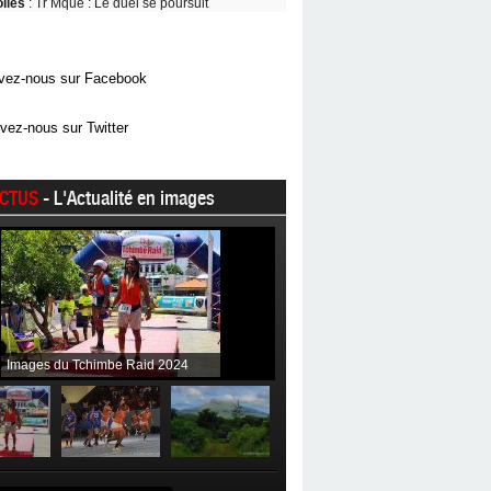
oiles
: Tr Mque : Le duel se poursuit
vez-nous sur Facebook
vez-nous sur Twitter
CTUS
- L'Actualité en images
Images du Tchimbe Raid 2024