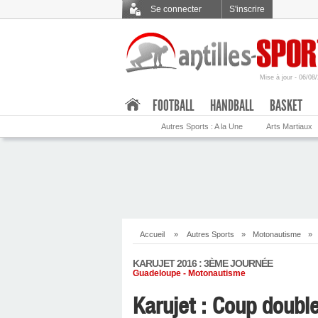
Se connecter
S'inscrire
Mise à jour - 06/08
.
FOOTBALL
HANDBALL
BASKET
Autres Sports : A la Une
Arts Martiaux
Accueil
»
Autres Sports
»
Motonautisme
»
KARUJET 2016 : 3ÈME JOURNÉE
Guadeloupe - Motonautisme
Karujet : Coup doubl