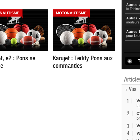
Autres
A
le Tchim
NAUTISME
MOTONAUTISME
Autres
A
meilleur
Autres
L
pour le d
t, e2 : Pons se
Karujet : Teddy Pons aux
T
ce
commandes
Articl
+ Vus
1
V
la
2
C
p
3
V
4
V