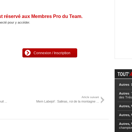
st réservé aux Membres Pro du Team.
ecté pour y accéder.
Connexion / Inscription
TOUT'
A
Autres
D
Autres
T
des Trés
Article suivant
l ...
Mem Labejof : Salinas, roi de la montagne ...
Autres, 
Autres, 
Autres, 
champio