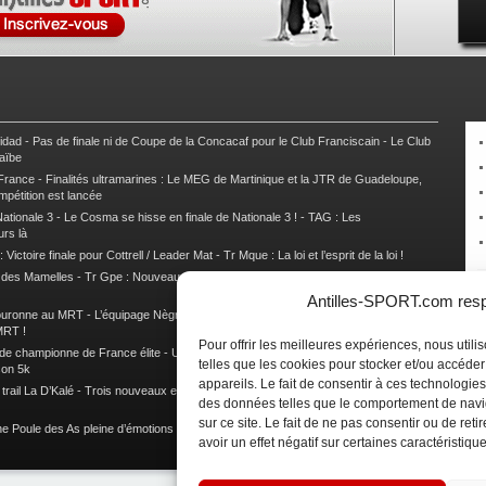
nidad
-
Pas de finale ni de Coupe de la Concacaf pour le Club Franciscain
-
Le Club
raïbe
 France
-
Finalités ultramarines : Le MEG de Martinique et la JTR de Guadeloupe,
mpétition est lancée
ationale 3
-
Le Cosma se hisse en finale de Nationale 3 !
-
TAG : Les
urs là
 Victoire finale pour Cottrell / Leader Mat
-
Tr Mque : La loi et l’esprit de la loi !
e des Mamelles
-
Tr Gpe : Nouveau changement de leader, Damien Urcel out
-
Tr
Antilles-SPORT.com respe
couronne au MRT
-
L’équipage Nègre – Gérard remporte le 9e rallye du Pays Marie-
MRT !
Pour offrir les meilleures expériences, nous util
 de championne de France élite
-
Un semi marathon sous le signe de la chaleur et
telles que les cookies pour stocker et/ou accéde
son 5k
appareils. Le fait de consentir à ces technologies
rail La D’Kalé
-
Trois nouveaux et un habitué au palmarès du Trail des Trésors
-
des données telles que le comportement de navi
sur ce site. Le fait de ne pas consentir ou de re
e Poule des As pleine d’émotions !
-
Images de la Woulib 113 X-Trem
avoir un effet négatif sur certaines caractéristique