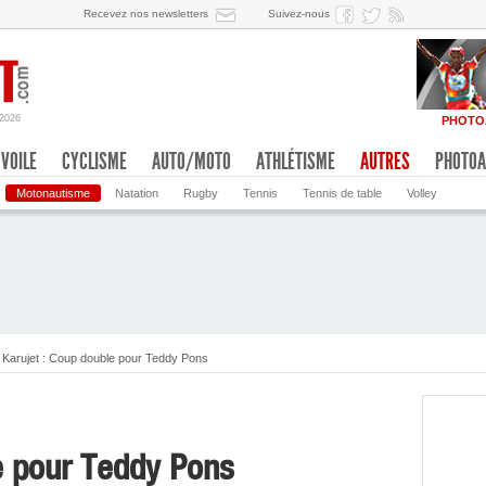
Recevez nos newsletters
Suivez-nous
/2026
PHOTO
VOILE
CYCLISME
AUTO/MOTO
ATHLÉTISME
AUTRES
PHOTOA
Motonautisme
Natation
Rugby
Tennis
Tennis de table
Volley
Karujet : Coup double pour Teddy Pons
e pour Teddy Pons