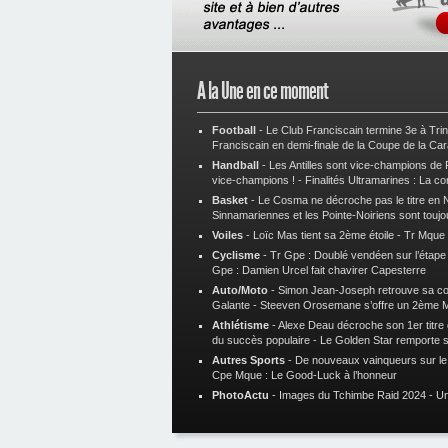
A la Une en ce moment
Football
-
Le Club Franciscain termine 3e à Tri
Franciscain en demi-finale de la Coupe de la Ca
Handball
-
Les Antilles sont vice-champions de
vice-champions !
-
Finalités Ultramarines : La co
Basket
-
Le Cosma ne décroche pas le titre en N
Sinnamariennes et les Pointe-Noiriens sont toujo
Voiles
-
Loïc Mas tient sa 2ème étoile
-
Tr Mque :
Cyclisme
-
Tr Gpe : Doublé vendéen sur l’étap
Gpe : Damien Urcel fait chavirer Capesterre
Auto/Moto
-
Simon Jean-Joseph retrouve sa 
Galante
-
Steeven Orosemane s’offre un 2ème 
Athlétisme
-
Alexe Deau décroche son 1er titre
du succès populaire
-
Le Golden Star remporte 
Autres Sports
-
De nouveaux vainqueurs sur le t
Cpe Mque : Le Good-Luck à l’honneur
PhotoActu
-
Images du Tchimbe Raid 2024
-
Un