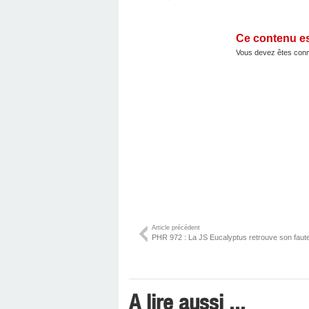
Ce contenu e
Vous devez êtes conn
Article précédent
PHR 972 : La JS Eucalyptus retrouve son fauteui
A lire aussi ...