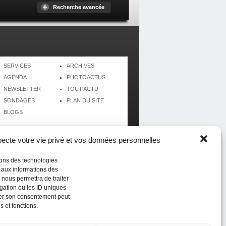
Recherche avancée
SERVICES
ARCHIVES
AGENDA
PHOTOACTUS
NEWSLETTER
TOUT'ACTU
SONDAGES
PLAN DU SITE
BLOGS
cte votre vie privé et vos données personnelles
isons des technologies
r aux informations des
 nous permettra de traiter
gation ou les ID uniques
tirer son consentement peut
s et fonctions.