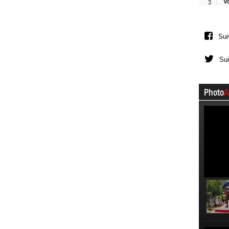
5
V
Sui
Sui
Photo
A