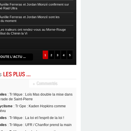
sur la Zwel à Baroudè
urélie Ferreras et Jordan Mionzé confirment sur
bé Raid Ultra
Autres
Fleurentdidier et Vaitilingom
Caps
urélie Ferreras et Jordan Mionzé sont les
s du moment
Autres
Maria Guzman et Lionel Fontai
de la Drive 2024
es traileurs ont rendez-vous au Morne-Rouge
ébut du Chimin la Vi
Autres
Maud Rochai et David Nancy s’
D’Kalé
1
2
3
4
5
OUTE L'ACTU ...
es
LES PLUS ...
+ Commentés
oiles
: Tr Mque : Loïs Mas double la mise dans
 rade de Saint-Pierre
yclisme
: Tr Gpe : Kaden Hopkins comme
révu
oiles
: Tr Mque : La loi et l'esprit de la loi !
oiles
: Tr Mque : UFR / Chanflor prend la main