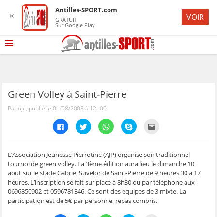
Antilles-SPORT.com
✕
VOIR
GRATUIT
Sur Google Play
Green Volley à Saint-Pierre
Par ujc, publié le 01/08/2008 à 12h00
C
C
C
C
C
l
l
l
l
l
i
i
i
i
i
q
q
q
q
q
u
u
u
u
u
e
e
e
e
e
L’Association Jeunesse Pierrotine (AJP) organise son traditionnel
z
z
z
z
z
tournoi de green volley. La 3ème édition aura lieu le dimanche 10
p
p
p
p
p
o
o
o
o
o
août sur le stade Gabriel Suvelor de Saint-Pierre de 9 heures 30 à 17
u
u
u
u
u
heures. L’inscription se fait sur place à 8h30 ou par téléphone aux
r
r
r
r
r
p
p
p
p
e
0696850902 et 0596781346. Ce sont des équipes de 3 mixte. La
a
a
a
a
n
r
r
r
r
v
participation est de 5€ par personne, repas compris.
t
t
t
t
o
a
a
a
a
y