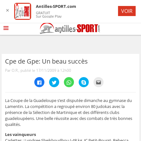
Antilles-SPORT.com
✕
VOIR
GRATUIT
Sur Google Play
Cpe de Gpe: Un beau succès
Par O.R., publié le 17/11/2009 à 12h00
C
C
C
C
C
l
l
l
l
l
i
i
i
i
i
q
q
q
q
q
u
u
u
u
u
e
e
e
e
e
La Coupe de la Guadeloupe s’est disputée dimanche au gymnase du
z
z
z
z
z
Lamentin. La compétition a regroupé environ 80 judokas avec la
p
p
p
p
p
o
o
o
o
o
présence de la Sélection de Martinique et des différents clubs
u
u
u
u
u
guadeloupéens. Une belle réussite avec des combats de très bonnes
r
r
r
r
r
p
p
p
p
e
qualités.
a
a
a
a
n
r
r
r
r
v
t
t
t
t
o
Les vainqueurs
a
a
a
a
y
Cadettes : Lyndsee Sheikboudhou (-48 kg, JC Petit-Bourg), Rebecca