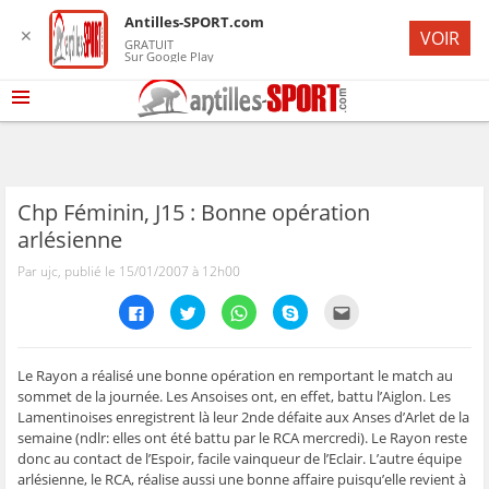
Antilles-SPORT.com
✕
VOIR
GRATUIT
Sur Google Play
Chp Féminin, J15 : Bonne opération
arlésienne
Par ujc, publié le 15/01/2007 à 12h00
C
C
C
C
C
l
l
l
l
l
i
i
i
i
i
q
q
q
q
q
u
u
u
u
u
e
e
e
e
e
Le Rayon a réalisé une bonne opération en remportant le match au
z
z
z
z
z
sommet de la journée. Les Ansoises ont, en effet, battu l’Aiglon. Les
p
p
p
p
p
o
o
o
o
o
Lamentinoises enregistrent là leur 2nde défaite aux Anses d’Arlet de la
u
u
u
u
u
semaine (ndlr: elles ont été battu par le RCA mercredi). Le Rayon reste
r
r
r
r
r
p
p
p
p
e
donc au contact de l’Espoir, facile vainqueur de l’Eclair. L’autre équipe
a
a
a
a
n
r
r
r
r
v
arlésienne, le RCA, réalise aussi une bonne affaire puisqu’elle revient à