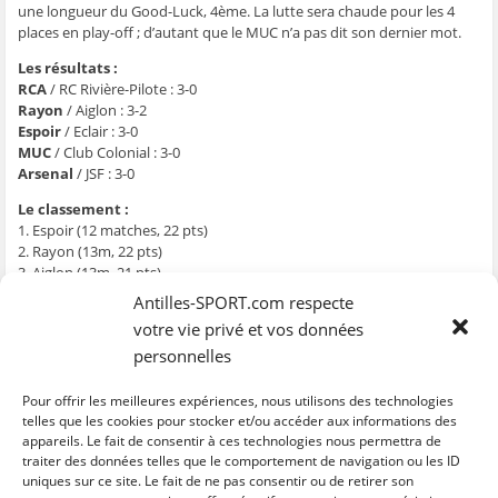
t
t
t
t
o
une longueur du Good-Luck, 4ème. La lutte sera chaude pour les 4
a
a
a
a
y
g
g
g
g
e
places en play-off ; d’autant que le MUC n’a pas dit son dernier mot.
e
e
e
e
r
r
r
r
r
p
Les résultats :
s
s
s
s
a
u
u
u
u
r
RCA
/ RC Rivière-Pilote : 3-0
r
r
r
r
e
F
T
W
S
-
Rayon
/ Aiglon : 3-2
a
w
h
k
m
Espoir
/ Eclair : 3-0
c
i
a
y
a
e
t
t
p
i
MUC
/ Club Colonial : 3-0
b
t
s
e
l
Arsenal
/ JSF : 3-0
o
e
A
(
à
o
r
p
o
u
k
(
p
u
n
Le classement :
(
o
(
v
a
o
u
o
r
m
1. Espoir (12 matches, 22 pts)
u
v
u
e
i
2. Rayon (13m, 22 pts)
v
r
v
d
(
r
e
r
a
o
3. Aiglon (13m, 21 pts)
e
d
e
n
u
4. Good-Luck (12m, 19 pts)
d
a
d
s
v
Antilles-SPORT.com respecte
a
n
a
u
r
5. RCA (12m, 18 pts)
n
s
n
n
e
votre vie privé et vos données
6. Club Colonial (13m, 18 pts)
s
u
s
e
d
u
n
u
n
a
personnelles
7. MUC (13m, 16 pts)
n
e
n
o
n
e
n
e
u
s
8. Arsenal, RC Rivière-Pilote (13m, 15 pts)
n
o
n
v
u
10. JSF (13m, 14 pts)
Pour offrir les meilleures expériences, nous utilisons des technologies
o
u
o
e
n
u
v
u
l
e
11. Eclair (13m, 12 pts)
telles que les cookies pour stocker et/ou accéder aux informations des
v
e
v
l
n
appareils. Le fait de consentir à ces technologies nous permettra de
12. New-Star (12m, 11 pts)
e
l
e
e
o
l
l
l
f
u
traiter des données telles que le comportement de navigation ou les ID
l
e
l
e
v
uniques sur ce site. Le fait de ne pas consentir ou de retirer son
e
f
e
n
e
C
C
C
C
C
f
e
f
ê
l