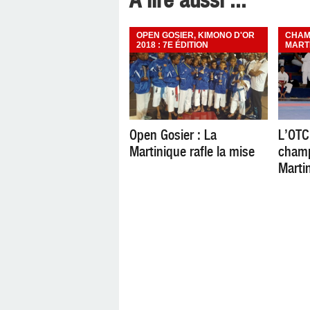
A lire aussi ...
OPEN GOSIER, KIMONO D'OR
CHAM
2018 : 7E ÉDITION
MART
Open Gosier : La
L’OTC
Martinique rafle la mise
champ
Marti