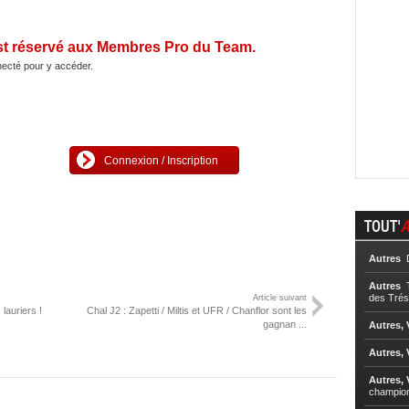
st réservé aux Membres Pro du Team.
ecté pour y accéder.
Connexion / Inscription
TOUT'
A
Autres
D
Autres
T
des Trés
Article suivant
lauriers !
Chal J2 : Zapetti / Miltis et UFR / Chanflor sont les
gagnan ...
Autres, 
Autres, 
Autres, 
champio