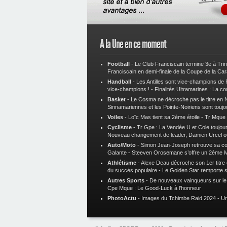
A la Une en ce moment
Football
-
Le Club Franciscain termine 3e à Tri
Franciscain en demi-finale de la Coupe de la Ca
Handball
-
Les Antilles sont vice-champions de
vice-champions !
-
Finalités Ultramarines : La co
Basket
-
Le Cosma ne décroche pas le titre en N
Sinnamariennes et les Pointe-Noiriens sont toujo
Voiles
-
Loïc Mas tient sa 2ème étoile
-
Tr Mque :
Cyclisme
-
Tr Gpe : La Vendée U et Cole toujours
Nouveau changement de leader, Damien Urcel o
Auto/Moto
-
Simon Jean-Joseph retrouve sa 
Galante
-
Steeven Orosemane s’offre un 2ème 
Athlétisme
-
Alexe Deau décroche son 1er titre
du succès populaire
-
Le Golden Star remporte 
Autres Sports
-
De nouveaux vainqueurs sur le t
Cpe Mque : Le Good-Luck à l’honneur
PhotoActu
-
Images du Tchimbe Raid 2024
-
Un