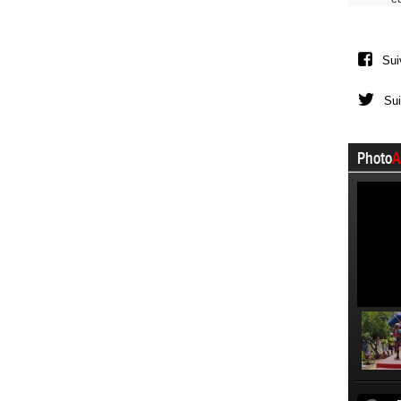
Sui
Sui
Photo
A