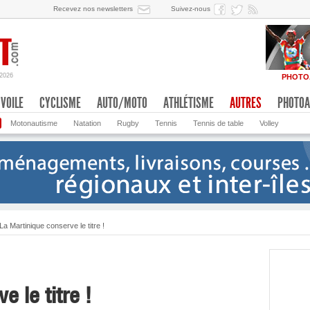
Recevez nos newsletters
Suivez-nous
/2026
PHOTO
VOILE
CYCLISME
AUTO/MOTO
ATHLÉTISME
AUTRES
PHOTOA
Motonautisme
Natation
Rugby
Tennis
Tennis de table
Volley
La Martinique conserve le titre !
e le titre !