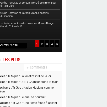
sur la Zwel à Baroudè
urélie Ferreras et Jordan Mionzé confirment sur
bé Raid Ultra
Autres
Fleurentdidier et Vaitilingom
Caps
urélie Ferreras et Jordan Mionzé sont les
s du moment
Autres
Maria Guzman et Lionel Fontai
de la Drive 2024
es traileurs ont rendez-vous au Morne-Rouge
ébut du Chimin la Vi
Autres
Maud Rochai et David Nancy s’
D’Kalé
1
2
3
4
5
OUTE L'ACTU ...
es
LES PLUS ...
+ Commentés
oiles
: Tr Mque : La loi et l'esprit de la loi !
oiles
: Tr Mque : UFR / Chanflor prend la main
yclisme
: Tr Gpe : Kaden Hopkins comme
révu
oiles
: Tr Mque : Le duel se poursuit
yclisme
: Tr Gpe : Une 2ème étape à accent
uropéen