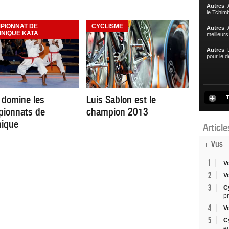
Autres
A
le Tchim
PIONNAT DE
CYCLISME
Autres
A
INIQUE KATA
meilleur
Autres
L
pour le d
 domine les
Luis Sablon est le
T
ionnats de
champion 2013
nique
Articl
+ Vus
1
V
2
V
3
C
p
4
V
5
C
e