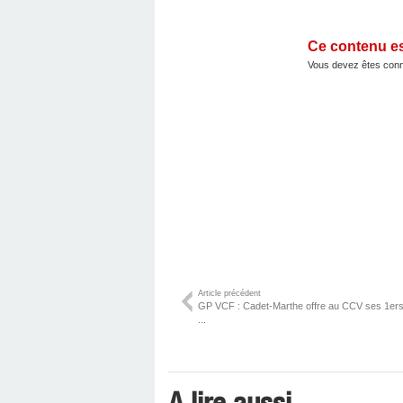
Ce contenu e
Vous devez êtes conn
Article précédent
GP VCF : Cadet-Marthe offre au CCV ses 1ers 
...