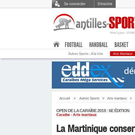
Se connecter
S'inscrire
Mise à jour - 07/08
.
FOOTBALL
HANDBALL
BASKET
Autres Sports : A la Une
Arts Martiaux
Accueil
»
Autres Sports
»
Arts martiaux
»
OPEN DE LA CARAÏBE 2019 : 6E ÉDITION
Caraïbe - Arts martiaux
La Martinique conserv