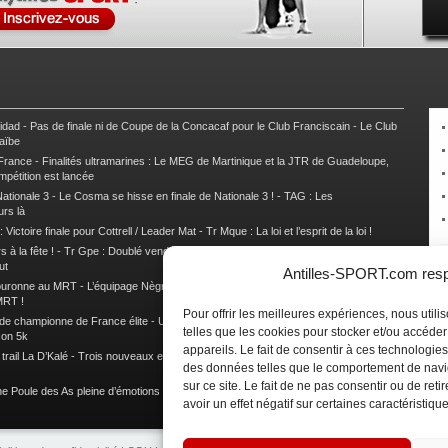
nidad
-
Pas de finale ni de Coupe de la Concacaf pour le Club Franciscain
-
Le Club
raïbe
 France
-
Finalités ultramarines : Le MEG de Martinique et la JTR de Guadeloupe,
mpétition est lancée
ationale 3
-
Le Cosma se hisse en finale de Nationale 3 !
-
TAG : Les
urs là
 Victoire finale pour Cottrell / Leader Mat
-
Tr Mque : La loi et l’esprit de la loi !
 à la fête !
-
Tr Gpe : Doublé vendéen sur l’étape des Mamelles
-
Tr Gpe :
ut
Antilles-SPORT.com respe
couronne au MRT
-
L’équipage Nègre – Gérard remporte le 9e rallye du Pays Marie-
MRT !
Pour offrir les meilleures expériences, nous util
 de championne de France élite
-
Un semi marathon sous le signe de la chaleur et
telles que les cookies pour stocker et/ou accéde
son 5k
appareils. Le fait de consentir à ces technologies
rail La D’Kalé
-
Trois nouveaux et un habitué au palmarès du Trail des Trésors
-
des données telles que le comportement de navi
sur ce site. Le fait de ne pas consentir ou de re
e Poule des As pleine d’émotions !
-
Images de la Woulib 113 X-Trem
avoir un effet négatif sur certaines caractéristique