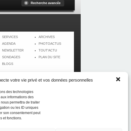
Recherche avancée
SERVICES
ARCHIVES
AGENDA
PHOTOACTUS
NEWSLETTER
TOUT'ACTU
SONDAGES
PLAN DU SITE
BLOGS
cte votre vie privé et vos données personnelles
isons des technologies
r aux informations des
 nous permettra de traiter
gation ou les ID uniques
tirer son consentement peut
s et fonctions.