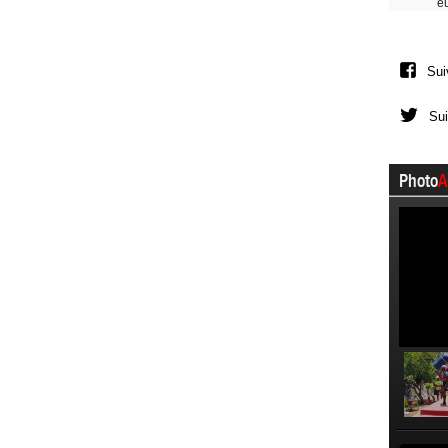
e
Sui
Sui
Photo
A