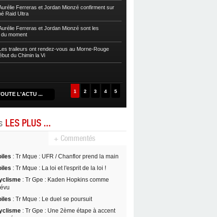
sur la Zwel à Baroudè
urélie Ferreras et Jordan Mionzé confirment sur
bé Raid Ultra
Autres
Fleurentdidier et Vaitilingom
Caps
urélie Ferreras et Jordan Mionzé sont les
s du moment
Autres
Maria Guzman et Lionel Fontai
de la Drive 2024
es traileurs ont rendez-vous au Morne-Rouge
ébut du Chimin la Vi
Autres
Maud Rochai et David Nancy s’
D’Kalé
1
2
3
4
5
OUTE L'ACTU ...
es
LES PLUS ...
+ Commentés
oiles
: Tr Mque : UFR / Chanflor prend la main
oiles
: Tr Mque : La loi et l'esprit de la loi !
yclisme
: Tr Gpe : Kaden Hopkins comme
révu
oiles
: Tr Mque : Le duel se poursuit
yclisme
: Tr Gpe : Une 2ème étape à accent