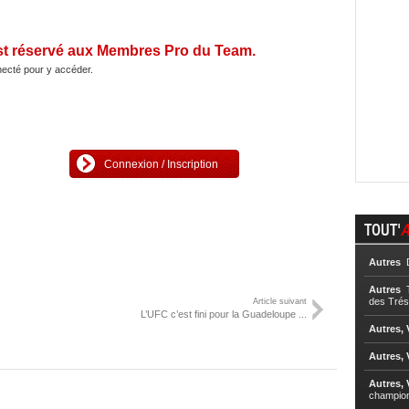
st réservé aux Membres Pro du Team.
ecté pour y accéder.
Connexion / Inscription
TOUT'
A
Autres
D
Autres
T
des Trés
Article suivant
L’UFC c’est fini pour la Guadeloupe ...
Autres, 
Autres, 
Autres, 
champio