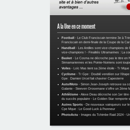
A la Une en ce moment
Football
-
Le Club Franciscain termine 3e à Tri
Franciscain en demi-finale de la Coupe de la Ca
Handball
-
Les Antilles sont vice-champions de
vice-champions !
-
Finalités Ultramarines : La co
Basket
-
Le Cosma ne décroche pas le titre en N
Sinnamariennes et les Pointe-Noiriens sont toujo
Voiles
-
Loïc Mas tient sa 2ème étoile
-
Tr Mque :
Cyclisme
-
Tr Gpe : Doublé vendéen sur l’étap
Gpe : Damien Urcel fait chavirer Capesterre
Auto/Moto
-
Simon Jean-Joseph retrouve sa 
Galante
-
Steeven Orosemane s’offre un 2ème 
Athlétisme
-
Alexe Deau décroche son 1er titre
du succès populaire
-
Le Golden Star remporte 
Autres Sports
-
De nouveaux vainqueurs sur le t
Cpe Mque : Le Good-Luck à l’honneur
PhotoActu
-
Images du Tchimbe Raid 2024
-
Un