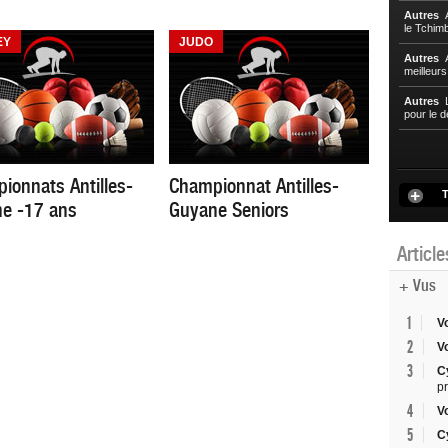
Autres
A
le Tchim
EY
JUDO
Autres
A
meilleur
Autres
L
pour le d
ionnats Antilles-
Championnat Antilles-
T
e -17 ans
Guyane Seniors
Articl
+ Vus
1
V
2
V
3
C
p
4
V
5
C