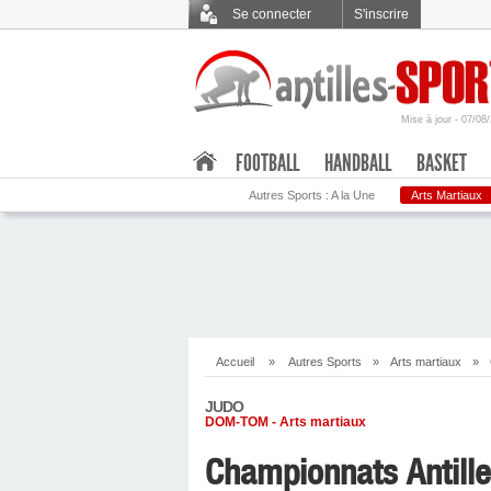
Se connecter
S'inscrire
Mise à jour - 07/08
.
FOOTBALL
HANDBALL
BASKET
Autres Sports : A la Une
Arts Martiaux
Accueil
»
Autres Sports
»
Arts martiaux
»
JUDO
DOM-TOM - Arts martiaux
Championnats Antill