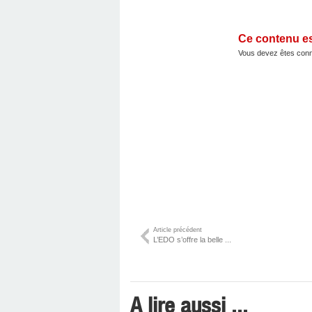
Ce contenu e
Vous devez êtes conn
Article précédent
L’EDO s’offre la belle ...
A lire aussi ...