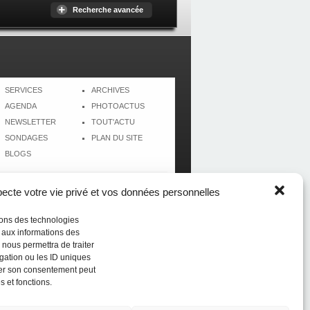
Recherche avancée
SERVICES
ARCHIVES
AGENDA
PHOTOACTUS
NEWSLETTER
TOUT'ACTU
SONDAGES
PLAN DU SITE
BLOGS
cte votre vie privé et vos données personnelles
isons des technologies
r aux informations des
 nous permettra de traiter
gation ou les ID uniques
tirer son consentement peut
s et fonctions.