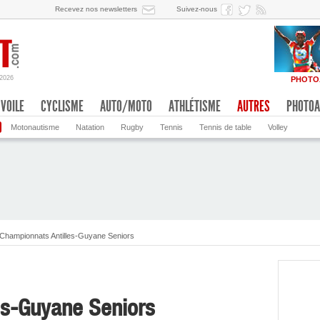
Recevez nos newsletters
Suivez-nous
/2026
PHOTO
VOILE
CYCLISME
AUTO/MOTO
ATHLÉTISME
AUTRES
PHOTOA
Motonautisme
Natation
Rugby
Tennis
Tennis de table
Volley
Championnats Antilles-Guyane Seniors
es-Guyane Seniors