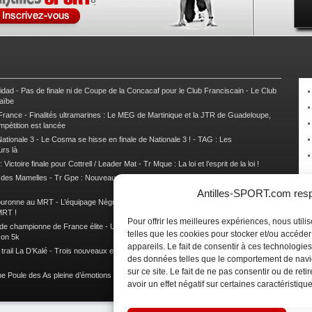
nidad
-
Pas de finale ni de Coupe de la Concacaf pour le Club Franciscain
-
Le Club
raïbe
 France
-
Finalités ultramarines : Le MEG de Martinique et la JTR de Guadeloupe,
mpétition est lancée
ationale 3
-
Le Cosma se hisse en finale de Nationale 3 !
-
TAG : Les
urs là
 Victoire finale pour Cottrell / Leader Mat
-
Tr Mque : La loi et l’esprit de la loi !
e des Mamelles
-
Tr Gpe : Nouveau changement de leader, Damien Urcel out
-
Tr
Antilles-SPORT.com respe
couronne au MRT
-
L’équipage Nègre – Gérard remporte le 9e rallye du Pays Marie-
MRT !
Pour offrir les meilleures expériences, nous util
 de championne de France élite
-
Un semi marathon sous le signe de la chaleur et
telles que les cookies pour stocker et/ou accéde
son 5k
appareils. Le fait de consentir à ces technologies
rail La D’Kalé
-
Trois nouveaux et un habitué au palmarès du Trail des Trésors
-
des données telles que le comportement de navi
sur ce site. Le fait de ne pas consentir ou de re
e Poule des As pleine d’émotions !
-
Images de la Woulib 113 X-Trem
avoir un effet négatif sur certaines caractéristique