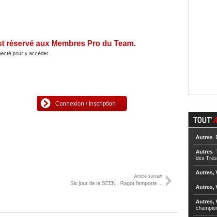
st réservé aux Membres Pro du Team.
ecté pour y accéder.
Connexion / Inscription
TOUT'
A
Autres
D
Autres
T
des Trés
Autres, 
Article suivant
Six jour de la SEEN : Ragot l’emporte ...
Autres, 
Autres, 
champio