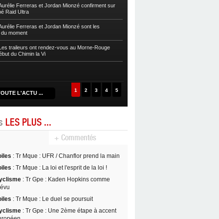
sur la Zwel à Baroudè
urélie Ferreras et Jordan Mionzé confirment sur
bé Raid Ultra
Autres
Fleurentdidier et Vaitilingom
Caps
urélie Ferreras et Jordan Mionzé sont les
s du moment
Autres
Maria Guzman et Lionel Fontai
de la Drive 2024
es traileurs ont rendez-vous au Morne-Rouge
ébut du Chimin la Vi
Autres
Maud Rochai et David Nancy s’
D’Kalé
1
2
3
4
5
OUTE L'ACTU ...
es
LES PLUS ...
+ Commentés
oiles
: Tr Mque : UFR / Chanflor prend la main
oiles
: Tr Mque : La loi et l'esprit de la loi !
yclisme
: Tr Gpe : Kaden Hopkins comme
révu
oiles
: Tr Mque : Le duel se poursuit
yclisme
: Tr Gpe : Une 2ème étape à accent
uropéen