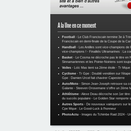
A la Une en ce moment
Football
-
Le Club Franciscain termine 3e à Tri
Franciscain en demi-finale de la Coupe de la Ca
Handball
-
Les Antilles sont vice-champions de
vice-champions !
-
Finalités Ultramarines : La co
Basket
-
Le Cosma ne décroche pas le titre en N
Sinnamariennes et les Pointe-Noiriens sont toujo
Voiles
-
Loïc Mas tient sa 2ème étoile
-
Tr Mque :
Cyclisme
-
Tr Gpe : Doublé vendéen sur l’étap
Gpe : Damien Urcel fait chavirer Capesterre
Auto/Moto
-
Simon Jean-Joseph retrouve sa 
Galante
-
Steeven Orosemane s’offre un 2ème 
Athlétisme
-
Alexe Deau décroche son 1er titre
du succès populaire
-
Le Golden Star remporte 
Autres Sports
-
De nouveaux vainqueurs sur le t
Cpe Mque : Le Good-Luck à l’honneur
PhotoActu
-
Images du Tchimbe Raid 2024
-
Un