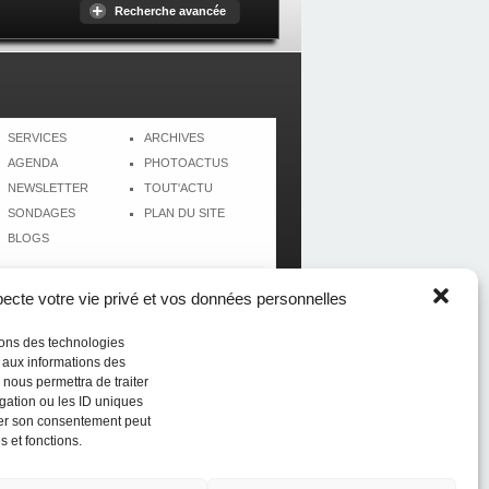
Recherche avancée
SERVICES
ARCHIVES
AGENDA
PHOTOACTUS
NEWSLETTER
TOUT'ACTU
SONDAGES
PLAN DU SITE
BLOGS
cte votre vie privé et vos données personnelles
isons des technologies
r aux informations des
 nous permettra de traiter
gation ou les ID uniques
tirer son consentement peut
s et fonctions.