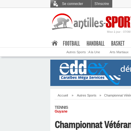
Se connecter
S'inscrire
Mise à jour - 07/08
.
FOOTBALL
HANDBALL
BASKET
Autres Sports : A la Une
Arts Martiaux
Accueil
»
Autres Sports
»
Championnat Vétér
TENNIS
Guyane
Championnat Vétéran