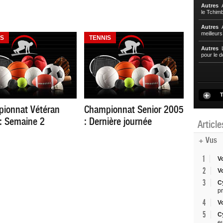
Autres
A
le Tchim
Autres
A
meilleur
IS
TENNIS
Autres
L
pour le d
T
ionnat Vétéran
Championnat Senior 2005
: Semaine 2
: Dernière journée
Articl
+ Vus
1
V
2
V
3
C
p
4
V
5
C
e