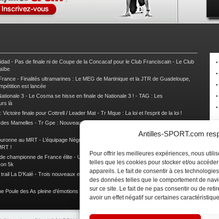
nidad
-
Pas de finale ni de Coupe de la Concacaf pour le Club Franciscain
-
Le Club
raïbe
 France
-
Finalités ultramarines : Le MEG de Martinique et la JTR de Guadeloupe,
mpétition est lancée
ationale 3
-
Le Cosma se hisse en finale de Nationale 3 !
-
TAG : Les
urs là
 Victoire finale pour Cottrell / Leader Mat
-
Tr Mque : La loi et l’esprit de la loi !
e des Mamelles
-
Tr Gpe : Nouveau changement de leader, Damien Urcel out
-
Tr
Antilles-SPORT.com respe
couronne au MRT
-
L’équipage Nègre – Gérard remporte le 9e rallye du Pays Marie-
MRT !
Pour offrir les meilleures expériences, nous util
 de championne de France élite
-
Un semi marathon sous le signe de la chaleur et
telles que les cookies pour stocker et/ou accéde
son 5k
appareils. Le fait de consentir à ces technologies
rail La D’Kalé
-
Trois nouveaux et un habitué au palmarès du Trail des Trésors
-
des données telles que le comportement de navi
sur ce site. Le fait de ne pas consentir ou de re
e Poule des As pleine d’émotions !
-
Images de la Woulib 113 X-Trem
avoir un effet négatif sur certaines caractéristique