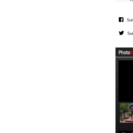
Sui
Sui
Photo
A