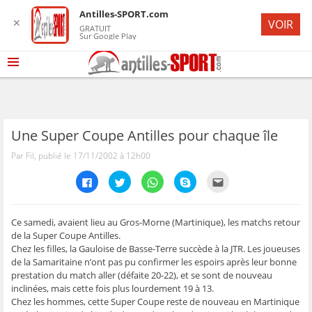
Antilles-SPORT.com
✕
VOIR
GRATUIT
Sur Google Play
Une Super Coupe Antilles pour chaque île
Par Fil, publié le 17/11/2002 à 12h00
C
C
C
C
C
l
l
l
l
l
i
i
i
i
i
q
q
q
q
q
u
u
u
u
u
e
e
e
e
e
Ce samedi, avaient lieu au Gros-Morne (Martinique), les matchs retour
z
z
z
z
z
de la Super Coupe Antilles.
p
p
p
p
p
o
o
o
o
o
Chez les filles, la Gauloise de Basse-Terre succède à la JTR. Les joueuses
u
u
u
u
u
de la Samaritaine n’ont pas pu confirmer les espoirs après leur bonne
r
r
r
r
r
p
p
p
p
e
prestation du match aller (défaite 20-22), et se sont de nouveau
a
a
a
a
n
r
r
r
r
v
inclinées, mais cette fois plus lourdement 19 à 13.
t
t
t
t
o
Chez les hommes, cette Super Coupe reste de nouveau en Martinique
a
a
a
a
y