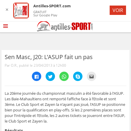
Antilles-SPORT.com
✕
VOIR
GRATUIT
Sur Google Play
Sen Masc, J20: L’ASUP fait un pas
Par O.R., publié le 23/04/2013 à 12h00
C
C
C
C
C
l
l
l
l
l
i
i
i
i
i
q
q
q
q
q
u
u
u
u
u
e
e
e
e
e
La 20ème journée du championnat masculin a été favorable à l’ASUP.
z
z
z
z
z
Les Baie-Mahaultiens ont remporté l’affiche face à l’Etoile et sont
p
p
p
p
p
o
o
o
o
o
3ème. Le Club Sport et Zayen la n’ayant pas joué, l’ASUP se positionne
u
u
u
u
u
bien pour la qualification en play-offs. Si les 2 premières places sont
r
r
r
r
r
p
p
p
p
e
pour l’Intrépide et l’Etoile, les 2 autres tickets se joueront entre l’ASUP,
a
a
a
a
n
r
r
r
r
v
le Club Sport et Zayen la.
t
t
t
t
o
a
a
a
a
y
Résultats